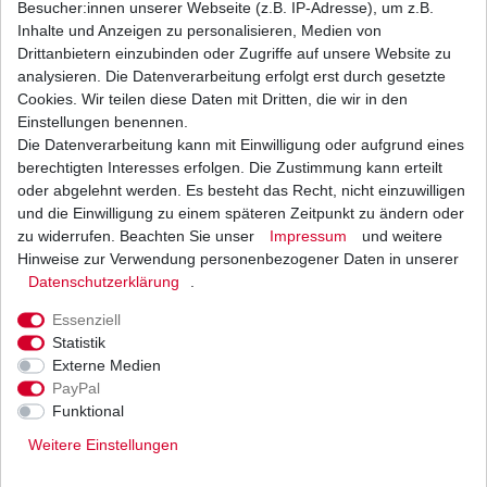
Besucher:innen unserer Webseite (z.B. IP-Adresse), um z.B.
Inhalte und Anzeigen zu personalisieren, Medien von
Ölfilter Hiflo HF147 HF 147
Drittanbietern einzubinden oder Zugriffe auf unsere Website zu
analysieren. Die Datenverarbeitung erfolgt erst durch gesetzte
7,81 € *
Cookies. Wir teilen diese Daten mit Dritten, die wir in den
UVP 9,57 €
1
Stück
| 7,81 € / Stück
Einstellungen benennen.
*
inkl. ges. MwSt.
zzgl.
Versandkosten
Die Datenverarbeitung kann mit Einwilligung oder aufgrund eines
berechtigten Interesses erfolgen. Die Zustimmung kann erteilt
oder abgelehnt werden. Es besteht das Recht, nicht einzuwilligen
und die Einwilligung zu einem späteren Zeitpunkt zu ändern oder
zu widerrufen. Beachten Sie unser
Impressum
und weitere
Ölfilter Zubehör entspricht HF147 HF 147 HF985
HF 985
Hinweise zur Verwendung personenbezogener Daten in unserer
Daten­schutz­erklärung
.
6,12 € *
UVP 7,50 €
1
Stück
| 6,12 € / Stück
Essenziell
*
inkl. ges. MwSt.
zzgl.
Versandkosten
Statistik
Externe Medien
PayPal
Funktional
Weitere Einstellungen
Versand
Bezahlarten