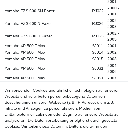
2001
2000 -
Yamaha FZS 600 SN Fazer
RJ022
2001
2002 -
Yamaha FZS 600 N Fazer
RJ026
2003
2002 -
Yamaha FZS 600 H Fazer
RJ025
2003
Yamaha XP 500 TMax
SJ011
2001
Yamaha XP 500 TMax
SJ014
2002
Yamaha XP 500 TMax
SJ015
2003
2004 -
Yamaha XP 500 TMax
SJ031
2006
Yamaha XP 500 TMax
SJ051
2007
2008 -
Yamaha XP 500 TMax
SJ061
Wir verwenden Cookies und ähnliche Technologien auf unserer
2011
Website und verarbeiten personenbezogene Daten von
2012 -
Yamaha XP 500 TMax
SJ091
Besucher:innen unserer Webseite (z.B. IP-Adresse), um z.B.
2014
Inhalte und Anzeigen zu personalisieren, Medien von
2015 -
Yamaha XP 500 TMax
SJ098
Drittanbietern einzubinden oder Zugriffe auf unsere Website zu
2016
analysieren. Die Datenverarbeitung erfolgt erst durch gesetzte
2005 -
Yamaha XP 500 TMax ABS
SJ034
Cookies. Wir teilen diese Daten mit Dritten, die wir in den