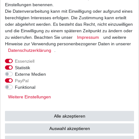
2006
Einstellungen benennen.
Yamaha XP 500 TMax ABS
SJ052
2007
Die Datenverarbeitung kann mit Einwilligung oder aufgrund eines
2008 -
berechtigten Interesses erfolgen. Die Zustimmung kann erteilt
Yamaha XP 500 TMax ABS
SJ064
2011
oder abgelehnt werden. Es besteht das Recht, nicht einzuwilligen
2012 -
und die Einwilligung zu einem späteren Zeitpunkt zu ändern oder
Yamaha XP 500 TMax ABS
SJ092
2014
zu widerrufen. Beachten Sie unser
Impressum
und weitere
2015 -
Hinweise zur Verwendung personenbezogener Daten in unserer
Yamaha XP 500 TMax ABS
SJ099
2016
Daten­schutz­erklärung
.
2007 -
Yamaha XVS 1300 A Midnight Star
VP261
Essenziell
2009
Statistik
2001
Yamaha YFM 660 R
AM01W
Externe Medien
-2005
PayPal
2016-
Yamaha YFM 700 FWA GDX Grizzly
AMB9W
Funktional
2017
Yamaha YFM 700 FWA GDH Grizzly
2016-
Weitere Einstellungen
AMC2W
Camouflage
2017
Yamaha YFM 700 FWAD GPH Grizzly Camou
2016 -
AMB7W
Alle akzeptieren
EPS
2018
2016 -
Yamaha YFM 700 FWAD GPX Grizzly EPS
AMB8W
Auswahl akzeptieren
2018
Yamaha YFM 700 FWAD GPL Grizzly EPS
2016 -