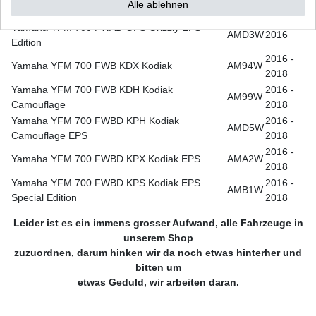
AMD1W
Alle ablehnen
Edition
2018
Yamaha YFM 700 FWAD GPS Grizzly EPS
AMD3W
2016
Edition
2016 -
Yamaha YFM 700 FWB KDX Kodiak
AM94W
2018
Yamaha YFM 700 FWB KDH Kodiak
2016 -
AM99W
Camouflage
2018
Yamaha YFM 700 FWBD KPH Kodiak
2016 -
AMD5W
Camouflage EPS
2018
2016 -
Yamaha YFM 700 FWBD KPX Kodiak EPS
AMA2W
2018
Yamaha YFM 700 FWBD KPS Kodiak EPS
2016 -
AMB1W
Special Edition
2018
Leider ist es ein immens grosser Aufwand, alle Fahrzeuge in
unserem Shop
zuzuordnen, darum hinken wir da noch etwas hinterher und
bitten um
etwas Geduld, wir arbeiten daran.