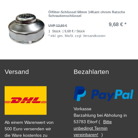
Ölfilter-Schlüssel 68mm 14Kant chrom Ratsche
Schraubenschlüssel
9,68 € *
UVP 12,50 €
1
Stück
| 9,68 € / Stück
*
inkl. ges. MwSt.
zzgl.
Versandkosten
Versand
Bezahlarten
Vorkasse
Barzahlung bei Abholung in
53783 Eitorf (
Bitte
Ab einem Warenwert von
unbedingt Termin
500 Euro versenden wir
vereinbaren!
)
die Ware kostenlos zu