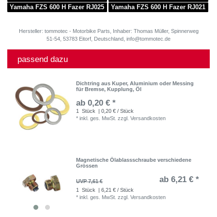
Yamaha FZS 600 H Fazer RJ025
Yamaha FZS 600 H Fazer RJ021
Hersteller: tommotec - Motorbike Parts, Inhaber: Thomas Müller, Spinnerweg
51-54, 53783 Eitorf, Deutschland, info@tommotec.de
passend dazu
Dichtring aus Kuper, Aluminium oder Messing
für Bremse, Kupplung, Öl
ab 0,20 € *
1
Stück
| 0,20 € / Stück
*
inkl. ges. MwSt.
zzgl.
Versandkosten
Magnetische Ölablassschraube verschiedene
Grössen
ab 6,21 € *
UVP 7,61 €
1
Stück
| 6,21 € / Stück
*
inkl. ges. MwSt.
zzgl.
Versandkosten