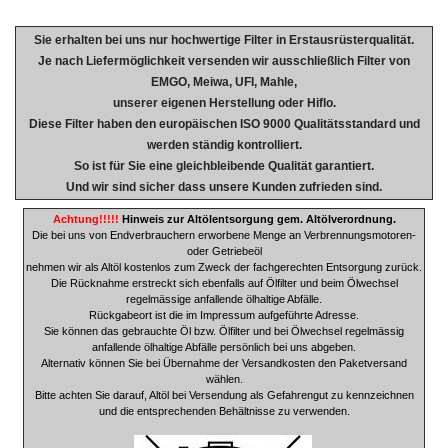
Sie erhalten bei uns nur hochwertige Filter in Erstausrüsterqualität.
Je nach Liefermöglichkeit versenden wir ausschließlich Filter von
EMGO, Meiwa, UFI, Mahle,
unserer eigenen Herstellung oder Hiflo.
Diese Filter haben den europäischen ISO 9000 Qualitätsstandard und
werden ständig kontrolliert.
So ist für Sie eine gleichbleibende Qualität garantiert.
Und wir sind sicher dass unsere Kunden zufrieden sind.
Achtung!!!!!
Hinweis zur Altölentsorgung gem. Altölverordnung.
Die bei uns von Endverbrauchern erworbene Menge an Verbrennungsmotoren-
oder Getriebeöl
nehmen wir als Altöl kostenlos zum Zweck der fachgerechten Entsorgung zurück.
Die Rücknahme erstreckt sich ebenfalls auf Ölfilter und beim Ölwechsel
regelmässige anfallende ölhaltige Abfälle.
Rückgabeort ist die im Impressum aufgeführte Adresse.
Sie können das gebrauchte Öl bzw. Ölfilter und bei Ölwechsel regelmässig
anfallende ölhaltige Abfälle persönlich bei uns abgeben.
Alternativ können Sie bei Übernahme der Versandkosten den Paketversand
wählen.
Bitte achten Sie darauf, Altöl bei Versendung als Gefahrengut zu kennzeichnen
und die entsprechenden Behältnisse zu verwenden.