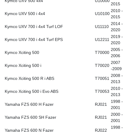
Kymco UXV 500 4x4
U10000
2015
2010 -
Kymco UXV 500 i 4x4
U10100
2015
2014 -
Kymco UXV 700 i 4x4 Turf LOF
U11110
2020
2019 -
Kymco UXV 700 i 4x4 Turf EPS
U12211
2020
2005 -
Kymco Xciting 500
T70000
2006
2007
Kymco Xciting 500 i
T70020
-2009
2008 -
Kymco Xciting 500 R i ABS
T70051
2013
2010 -
Kymco Xciting 500 i Evo ABS
T70053
2013
1998 -
Yamaha FZS 600 H Fazer
RJ021
2001
2000 -
Yamaha FZS 600 SH Fazer
RJ021
2001
1998 -
Yamaha FZS 600 N Fazer
RJ022