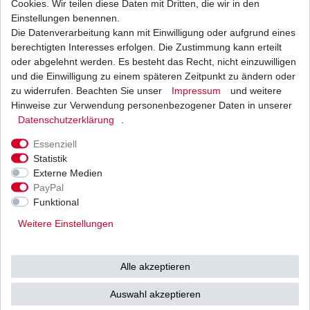
Cookies. Wir teilen diese Daten mit Dritten, die wir in den
Einstellungen benennen.
Die Datenverarbeitung kann mit Einwilligung oder aufgrund eines
Luftfilter Hiflo Yamaha FZ6 Fazer RJ07 RJ14
2004 - 2010
berechtigten Interesses erfolgen. Die Zustimmung kann erteilt
20,45 € *
oder abgelehnt werden. Es besteht das Recht, nicht einzuwilligen
UVP 25,05 €
und die Einwilligung zu einem späteren Zeitpunkt zu ändern oder
1
Stück
| 20,45 € / Stück
*
inkl. ges. MwSt.
zzgl.
Versandkosten
zu widerrufen. Beachten Sie unser
Impressum
und weitere
Hinweise zur Verwendung personenbezogener Daten in unserer
Daten­schutz­erklärung
.
Essenziell
Statistik
Externe Medien
Versand
Bezahlarten
PayPal
Funktional
Weitere Einstellungen
Vorkasse
Alle akzeptieren
Barzahlung bei Abholung in
53783 Eitorf (
Bitte
Ab einem Warenwert von
Auswahl akzeptieren
unbedingt Termin
500 Euro versenden wir