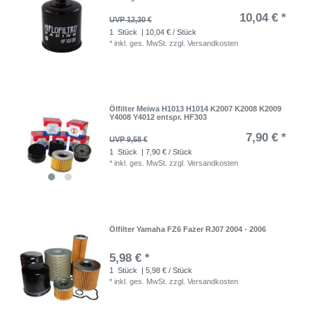
10,04 € *
UVP 12,30 €
1
Stück
| 10,04 € / Stück
*
inkl. ges. MwSt.
zzgl.
Versandkosten
Ölfilter Meiwa H1013 H1014 K2007 K2008 K2009
Y4008 Y4012 entspr. HF303
7,90 € *
UVP 9,58 €
1
Stück
| 7,90 € / Stück
*
inkl. ges. MwSt.
zzgl.
Versandkosten
Ölfilter Yamaha FZ6 Fazer RJ07 2004 - 2006
5,98 € *
1
Stück
| 5,98 € / Stück
*
inkl. ges. MwSt.
zzgl.
Versandkosten