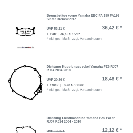
Bremsbeläge vorne Yamaha EBC FA 199 FA199
Sinter Bremsklötze
36,42 € *
UVP 53,21 €
1
Satz
| 36,42 € / Satz
*
inkl. ges. MwSt.
zzgl.
Versandkosten
Dichtung Kupplungsdeckel Yamaha FZ6 RJ07
RJ14 2004-2010
18,48 € *
UVP 20,36 €
1
Stück
| 18,48 € / Stück
*
inkl. ges. MwSt.
zzgl.
Versandkosten
Dichtung Lichtmaschine Yamaha FZ6 Fazer
RJ07 RJ14 2004 - 2010
12,12 € *
UVP 13,35 €