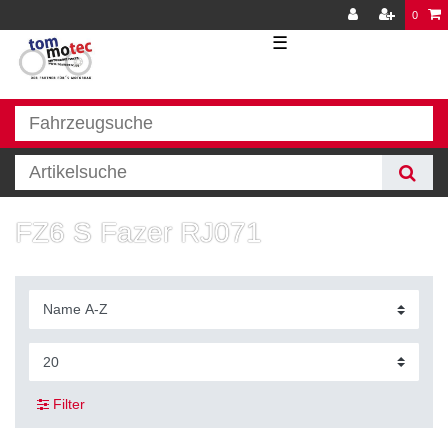
0
☰
FZ6 S Fazer RJ071
Filter