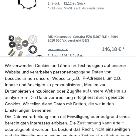
1
Stück
| 12,12 € / Stück
*
inkl. ges. MwSt.
zzgl.
Versandkosten
DID Kettensatz Yamaha FZ6 RJ07 RJ14 2004-
2010 530 VX verstärkt B&S
146,18 € *
UVP 184,18 €
1
Satz
| 146,18 € / Satz
*
inkl. ges. MwSt.
zzgl.
Versandkosten
Wir verwenden Cookies und ähnliche Technologien auf unserer
Website und verarbeiten personenbezogene Daten von
Besucher:innen unserer Webseite (z.B. IP-Adresse), um z.B.
Inhalte und Anzeigen zu personalisieren, Medien von
DID Kettensatz Yamaha FZ6 RJ07 RJ14 2004-
Drittanbietern einzubinden oder Zugriffe auf unsere Website zu
2010 530 ZVMX s-verstärkt B&S
analysieren. Die Datenverarbeitung erfolgt erst durch gesetzte
170,46 € *
UVP 214,78 €
Cookies. Wir teilen diese Daten mit Dritten, die wir in den
1
Satz
| 170,46 € / Satz
Einstellungen benennen.
*
inkl. ges. MwSt.
zzgl.
Versandkosten
Die Datenverarbeitung kann mit Einwilligung oder aufgrund eines
berechtigten Interesses erfolgen. Die Zustimmung kann erteilt
oder abgelehnt werden. Es besteht das Recht, nicht einzuwilligen
und die Einwilligung zu einem späteren Zeitpunkt zu ändern oder