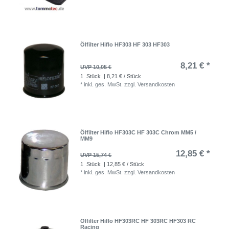
Ölfilter Hiflo HF303 HF 303 HF303
8,21 € *
UVP 10,05 €
1
Stück
| 8,21 € / Stück
*
inkl. ges. MwSt.
zzgl.
Versandkosten
Ölfilter Hiflo HF303C HF 303C Chrom MM5 /
MM9
12,85 € *
UVP 15,74 €
1
Stück
| 12,85 € / Stück
*
inkl. ges. MwSt.
zzgl.
Versandkosten
Ölfilter Hiflo HF303RC HF 303RC HF303 RC
Racing