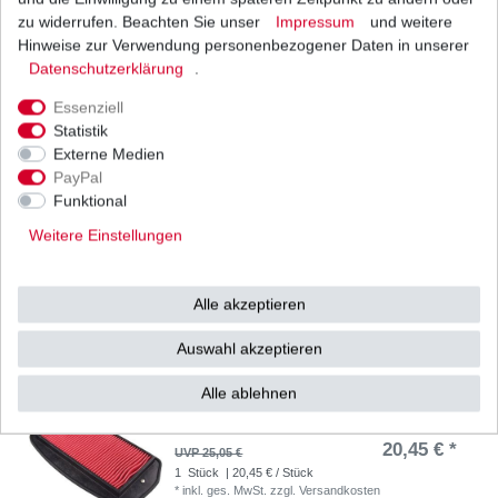
zu widerrufen. Beachten Sie unser
Impressum
und weitere
Kupplung Yamaha FZ6 N RJ07 RJ14 2004-2010
Hinweise zur Verwendung personenbezogener Daten in unserer
49,98 € *
Daten­schutz­erklärung
.
UVP 61,70 €
1
Satz
| 49,98 € / Satz
Essenziell
*
inkl. ges. MwSt.
zzgl.
Versandkosten
Statistik
Externe Medien
PayPal
Funktional
Kupplungszug Yamaha FZ6 S Fazer RJ07 RJ14
2004-2008
Weitere Einstellungen
34,36 € *
UVP 37,85 €
1
Stück
| 34,36 € / Stück
*
inkl. ges. MwSt.
zzgl.
Versandkosten
Alle akzeptieren
Auswahl akzeptieren
Alle ablehnen
Luftfilter Hiflo Yamaha FZ6 Fazer RJ07 RJ14
2004 - 2010
20,45 € *
UVP 25,05 €
1
Stück
| 20,45 € / Stück
*
inkl. ges. MwSt.
zzgl.
Versandkosten