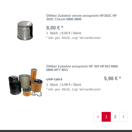
Ölfilter Zubehör chrom entspricht HF303C HF
303C Chrom MM5 MM9
8,00 € *
1
Stück
| 8,00 € / Stück
*
inkl. ges. MwSt.
zzgl.
Versandkosten
Ölfilter Zubehör entspricht HF 303 HF303 MM5
MM9 MT7 MV1
5,98 € *
UVP 7,60 €
1
Stück
| 5,98 € / Stück
*
inkl. ges. MwSt.
zzgl.
Versandkosten
1
2