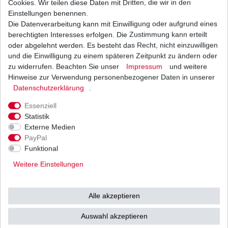
Cookies. Wir teilen diese Daten mit Dritten, die wir in den
Einstellungen benennen.
Die Datenverarbeitung kann mit Einwilligung oder aufgrund eines
Zündkerze NGK CR9EK
berechtigten Interesses erfolgen. Die Zustimmung kann erteilt
12,95 € *
oder abgelehnt werden. Es besteht das Recht, nicht einzuwilligen
UVP 18,52 €
und die Einwilligung zu einem späteren Zeitpunkt zu ändern oder
1
Stück
| 12,95 € / Stück
*
inkl. ges. MwSt.
zzgl.
Versandkosten
zu widerrufen. Beachten Sie unser
Impressum
und weitere
Hinweise zur Verwendung personenbezogener Daten in unserer
Daten­schutz­erklärung
.
Essenziell
Statistik
Externe Medien
Versand
Bezahlarten
PayPal
Funktional
Weitere Einstellungen
Vorkasse
Alle akzeptieren
Barzahlung bei Abholung in
53783 Eitorf (
Bitte
Ab einem Warenwert von
Auswahl akzeptieren
unbedingt Termin
500 Euro versenden wir