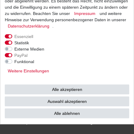
oder abgelehnt werden. Es besteht das Recht, nicht einzuwilligen
und die Einwilligung zu einem späteren Zeitpunkt zu ändern oder
zu widerrufen. Beachten Sie unser
Impressum
und weitere
Hinweise zur Verwendung personenbezogener Daten in unserer
Versand
Bezahlarten
Daten­schutz­erklärung
.
Essenziell
Statistik
Externe Medien
PayPal
Vorkasse
Funktional
Barzahlung bei Abholung in
Weitere Einstellungen
53783 Eitorf (
Bitte
Ab einem Warenwert von
unbedingt Termin
500 Euro versenden wir
vereinbaren!
)
die Ware kostenlos zu
Alle akzeptieren
Ihnen als Endverbraucher!
Auswahl akzeptieren
Alle ablehnen
Impressum
Daten­schutz­erklärung
AGB