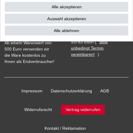
Alle akzeptieren
Auswahl akzeptieren
Vorkasse
Alle ablehnen
Barzahlung bei Abholung in
53783 Eitorf (
Bitte
Ab einem Warenwert von
unbedingt Termin
500 Euro versenden wir
vereinbaren!
)
die Ware kostenlos zu
Ihnen als Endverbraucher!
Impressum
Daten­schutz­erklärung
AGB
Widerrufs­recht
Vertrag widerrufen
Kontakt / Reklamation