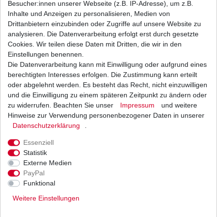
Besucher:innen unserer Webseite (z.B. IP-Adresse), um z.B.
Inhalte und Anzeigen zu personalisieren, Medien von
Bremsbeläge vorne Yamaha EBC FA 199 FA199
Drittanbietern einzubinden oder Zugriffe auf unsere Website zu
Bremsklötze
analysieren. Die Datenverarbeitung erfolgt erst durch gesetzte
24,11 € *
Cookies. Wir teilen diese Daten mit Dritten, die wir in den
UVP 35,22 €
1
Satz
| 24,11 € / Satz
Einstellungen benennen.
*
inkl. ges. MwSt.
zzgl.
Versandkosten
Die Datenverarbeitung kann mit Einwilligung oder aufgrund eines
berechtigten Interesses erfolgen. Die Zustimmung kann erteilt
oder abgelehnt werden. Es besteht das Recht, nicht einzuwilligen
und die Einwilligung zu einem späteren Zeitpunkt zu ändern oder
zu widerrufen. Beachten Sie unser
Impressum
und weitere
Bremsbeläge vorne Yamaha EBC FA 199 FA199
Sinter Bremsklötze
Hinweise zur Verwendung personenbezogener Daten in unserer
Daten­schutz­erklärung
.
36,42 € *
UVP 53,21 €
1
Satz
| 36,42 € / Satz
Essenziell
*
inkl. ges. MwSt.
zzgl.
Versandkosten
Statistik
Externe Medien
PayPal
Funktional
Weitere Einstellungen
Versand
Bezahlarten