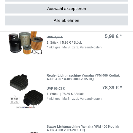
Auswahl akzeptieren
Alle ablehnen
Ölfilter Zubehör entspricht HF 303 HF303 MM5
MM9 MT7 MV1
5,98 € *
UVP 7,60 €
1
Stück
| 5,98 € / Stück
*
inkl. ges. MwSt.
zzgl.
Versandkosten
Regler Lichtmaschine Yamaha YFM 400 Kodiak
AJ03 AJ07 AJ08 2000-2005 HQ
78,39 € *
UVP 96,03 €
1
Stück
| 78,39 € / Stück
*
inkl. ges. MwSt.
zzgl.
Versandkosten
Stator Lichtmaschine Yamaha YFM 400 Kodiak
AJ07 AJ08 2003-2005 HQ