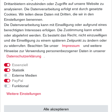
Drittanbietern einzubinden oder Zugriffe auf unsere Website zu
Ölfilter Hiflo HF303RC HF 303RC HF303 RC
Racing
analysieren. Die Datenverarbeitung erfolgt erst durch gesetzte
10,04 € *
Cookies. Wir teilen diese Daten mit Dritten, die wir in den
UVP 12,30 €
1
Stück
| 10,04 € / Stück
Einstellungen benennen.
*
inkl. ges. MwSt.
zzgl.
Versandkosten
Die Datenverarbeitung kann mit Einwilligung oder aufgrund eines
berechtigten Interesses erfolgen. Die Zustimmung kann erteilt
oder abgelehnt werden. Es besteht das Recht, nicht einzuwilligen
und die Einwilligung zu einem späteren Zeitpunkt zu ändern oder
zu widerrufen. Beachten Sie unser
Impressum
und weitere
Ölfilter Meiwa H1013 H1014 K2007 K2008 K2009
Y4008 Y4012 entspr. HF303
Hinweise zur Verwendung personenbezogener Daten in unserer
Daten­schutz­erklärung
.
7,90 € *
UVP 9,58 €
1
Stück
| 7,90 € / Stück
Essenziell
*
inkl. ges. MwSt.
zzgl.
Versandkosten
Statistik
Externe Medien
PayPal
Funktional
Ölfilter Zubehör chrom entspricht HF303C HF
303C Chrom MM5 MM9
Weitere Einstellungen
8,00 € *
1
Stück
| 8,00 € / Stück
*
inkl. ges. MwSt.
zzgl.
Versandkosten
Alle akzeptieren