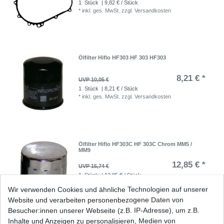
1
Stück
| 9,82 € / Stück
*
inkl. ges. MwSt.
zzgl.
Versandkosten
Ölfilter Hiflo HF303 HF 303 HF303
8,21 € *
UVP 10,05 €
1
Stück
| 8,21 € / Stück
*
inkl. ges. MwSt.
zzgl.
Versandkosten
Ölfilter Hiflo HF303C HF 303C Chrom MM5 /
MM9
12,85 € *
UVP 15,74 €
1
Stück
| 12,85 € / Stück
*
inkl. ges. MwSt.
zzgl.
Versandkosten
Wir verwenden Cookies und ähnliche Technologien auf unserer
Website und verarbeiten personenbezogene Daten von
Besucher:innen unserer Webseite (z.B. IP-Adresse), um z.B.
Inhalte und Anzeigen zu personalisieren, Medien von