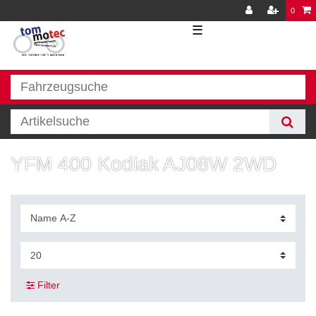
0
☰
YFM 400 Kodiak AJ08W 2WD
Filter