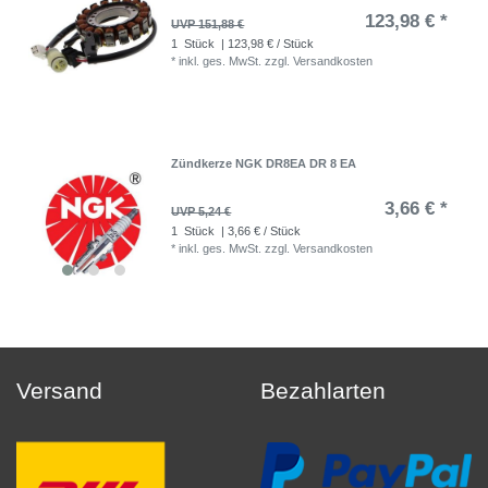
123,98 € *
UVP 151,88 €
1
Stück
| 123,98 € / Stück
*
inkl. ges. MwSt.
zzgl.
Versandkosten
Zündkerze NGK DR8EA DR 8 EA
3,66 € *
UVP 5,24 €
1
Stück
| 3,66 € / Stück
*
inkl. ges. MwSt.
zzgl.
Versandkosten
Versand
Bezahlarten