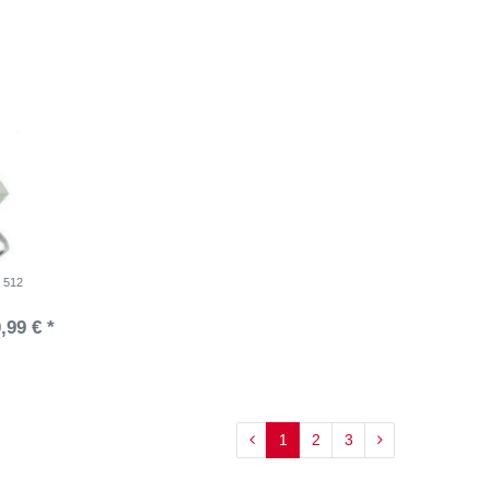
 512
,99 € *
1
2
3