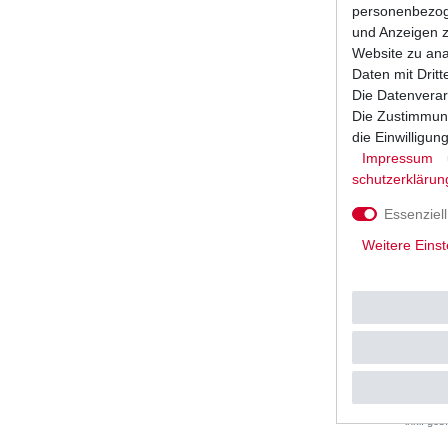
1
Stück
|
personenbezoge
*
inkl. ges
und Anzeigen z
Website zu anal
Daten mit Dritt
Die Datenverar
Die Zustimmung
die Einwilligu
Impressum
schutz­erklärun
Essenziell
Weitere Einst
Batterie 
UVP 13,9
*
inkl. ges