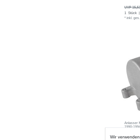
UVP 15,5
1
Stück
|
*
inkl. ges
Anlasser
1990-199
Wir verwenden 
UVP 97,9