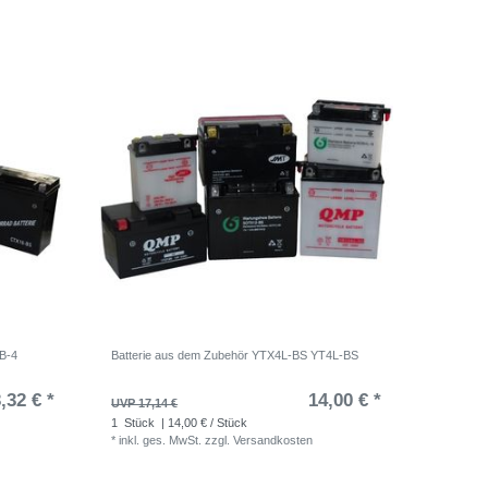
B-4
Batterie aus dem Zubehör YTX4L-BS YT4L-BS
,32 € *
14,00 € *
UVP 17,14 €
1
Stück
| 14,00 € / Stück
*
inkl. ges. MwSt.
zzgl.
Versandkosten