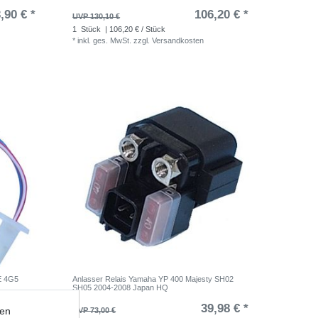
,90 € *
106,20 € *
UVP 130,10 €
1
Stück
| 106,20 € / Stück
*
inkl. ges. MwSt.
zzgl.
Versandkosten
E 4G5
Anlasser Relais Yamaha YP 400 Majesty SH02
SH05 2004-2008 Japan HQ
,51 € *
39,98 € *
ten
UVP 73,00 €