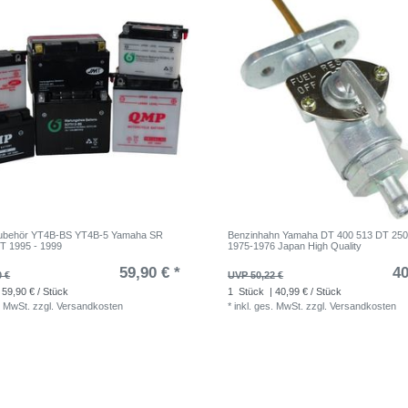
 Zubehör YT4B-BS YT4B-5 Yamaha SR
Benzinhahn Yamaha DT 400 513 DT 250
T 1995 - 1999
1975-1976 Japan High Quality
59,90 € *
40
0 €
UVP 50,22 €
 59,90 € / Stück
1
Stück
| 40,99 € / Stück
. MwSt.
zzgl.
Versandkosten
*
inkl. ges. MwSt.
zzgl.
Versandkosten