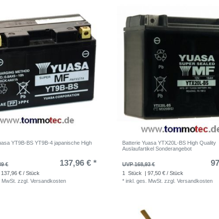
Yuasa YT9B-BS YT9B-4 japanische High
Batterie Yuasa YTX20L-BS High Quality
Auslaufartikel Sonderangebot
137,96 € *
97
89 €
UVP 168,93 €
 137,96 € / Stück
1
Stück
| 97,50 € / Stück
. MwSt.
zzgl.
Versandkosten
*
inkl. ges. MwSt.
zzgl.
Versandkosten