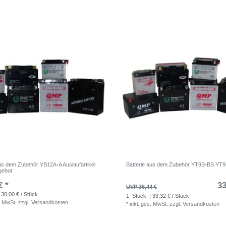
aus dem Zubehör YB12A-A Auslaufartikel
Batterie aus dem Zubehör YT9B-BS YT9
gebot
€ *
33
UVP 36,44 €
 30,00 € / Stück
1
Stück
| 33,32 € / Stück
. MwSt.
zzgl.
Versandkosten
*
inkl. ges. MwSt.
zzgl.
Versandkosten