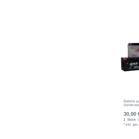
Batterie 
Sonderan
30,00 
1
Stück
|
*
inkl. ges