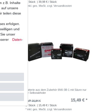
1
Stück
| 39,98 € / Stück
 z.B. Inhalte
*
inkl. ges. MwSt.
zzgl.
Versandkosten
e auf unsere
r teilen diese
ses erfolgen.
uwilligen und
 Sie unser
nserer
Daten­
Batterie aus dem Zubehör 6N6-3B-1 mit Säure nur
für Selbstabholer
,69 € *
15,49 € *
UVP 16,94 €
1
Stück
| 15,49 € / Stück
*
inkl. ges. MwSt.
zzgl.
Versandkosten