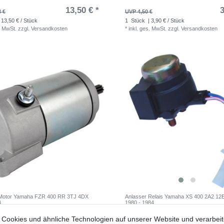
13,50 € *
3
3 €
UVP 4,50 €
 13,50 € / Stück
1
Stück
| 3,90 € / Stück
. MwSt.
zzgl.
Versandkosten
*
inkl. ges. MwSt.
zzgl.
Versandkosten
 Motor Yamaha FZR 400 RR 3TJ 4DX
Anlasser Relais Yamaha XS 400 2A2 12
4
1980 - 1984
79,99 € *
24
Cookies und ähnliche Technologien auf unserer Website und verarbei
9 €
UVP 29,95 €