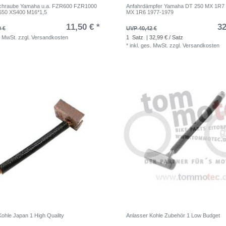
chraube Yamaha u.a. FZR600 FZR1000
Anfahrdämpfer Yamaha DT 250 MX 1R7
650 XS400 M16*1,5
MX 1R6 1977-1979
11,50 € *
32
0 €
UVP 40,42 €
. MwSt.
zzgl.
Versandkosten
1
Satz
| 32,99 € / Satz
*
inkl. ges. MwSt.
zzgl.
Versandkosten
Kohle Japan 1 High Quality
Anlasser Kohle Zubehör 1 Low Budget