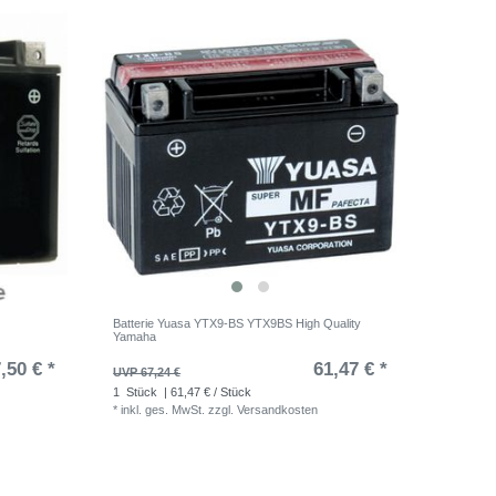
Batterie Yuasa YTX9-BS YTX9BS High Quality
Yamaha
,50 € *
61,47 € *
UVP 67,24 €
1
Stück
| 61,47 € / Stück
*
inkl. ges. MwSt.
zzgl.
Versandkosten