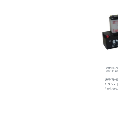
Batterie
500 SP 48
UVP 79,0
1
Stück
|
*
inkl. ges