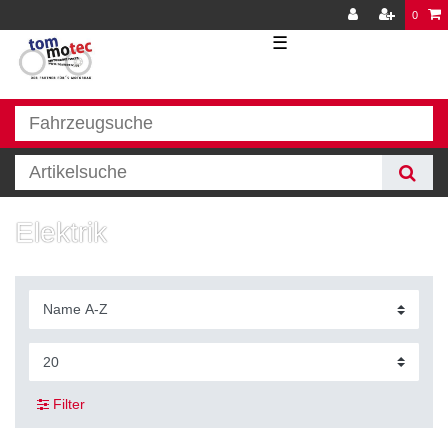
0
☰
Elektrik
Filter