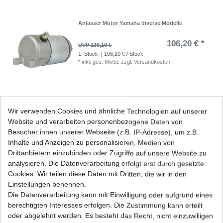
Anlasser Motor Yamaha diverse Modelle
106,20 € *
UVP 130,10 €
1
Stück
| 106,20 € / Stück
*
inkl. ges. MwSt.
zzgl.
Versandkosten
Anlasser Motor Yamaha FZR 400 RR 3TJ 4DX
Wir verwenden Cookies und ähnliche Technologien auf unserer
1990-1994
Website und verarbeiten personenbezogene Daten von
79,99 € *
UVP 97,99 €
Besucher:innen unserer Webseite (z.B. IP-Adresse), um z.B.
1
Stück
| 79,99 € / Stück
Inhalte und Anzeigen zu personalisieren, Medien von
*
inkl. ges. MwSt.
zzgl.
Versandkosten
Drittanbietern einzubinden oder Zugriffe auf unsere Website zu
analysieren. Die Datenverarbeitung erfolgt erst durch gesetzte
Cookies. Wir teilen diese Daten mit Dritten, die wir in den
Einstellungen benennen.
Die Datenverarbeitung kann mit Einwilligung oder aufgrund eines
Batterie Yuasa YTX9-BS YTX9BS High Quality
Yamaha
berechtigten Interesses erfolgen. Die Zustimmung kann erteilt
61,47 € *
oder abgelehnt werden. Es besteht das Recht, nicht einzuwilligen
UVP 67,24 €