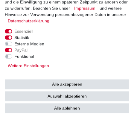
und die Einwilligung zu einem späteren Zeitpunkt zu ändern oder
1
Stück
| 61,47 € / Stück
*
inkl. ges. MwSt.
zzgl.
Versandkosten
zu widerrufen. Beachten Sie unser
Impressum
und weitere
Hinweise zur Verwendung personenbezogener Daten in unserer
Daten­schutz­erklärung
.
Essenziell
Marken Batterie YTX9-BS wartungsfrei für
Statistik
Yamaha
Externe Medien
33,61 € *
UVP 36,76 €
PayPal
1
Stück
| 33,61 € / Stück
Funktional
*
inkl. ges. MwSt.
zzgl.
Versandkosten
Weitere Einstellungen
Alle akzeptieren
Stator Lichtmaschine Yamaha FZR 400 RR 3TJ
4DX 1990 - 1994
Auswahl akzeptieren
139,50 € *
UVP 170,89 €
1
Stück
| 139,50 € / Stück
Alle ablehnen
*
inkl. ges. MwSt.
zzgl.
Versandkosten