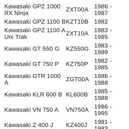
Kawasaki GPZ 1000
1986 -
ZXT00A
RX Ninja
1987
Kawasaki GPZ 1100 B
KZT10B
1982
Kawasaki GPZ 1100 A
1983 -
ZXT10A
Uni Trak
1985
1983 -
Kawasaki GT 550 G
KZ550G
1989
1982 -
Kawasaki GT 750 P
KZ750P
1985
Kawasaki GTR 1000
1986 -
ZGT00A
A
1988
1985 -
Kawasaki KLR 600 B
KL600B
1989
1986 -
Kawasaki VN 750 A
VN750A
1995
1981 -
Kawasaki Z 400 J
KZ400J
1983