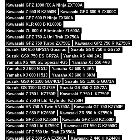
Kawasaki GPZ 1000 RX A Ninja ZXT00A
Kawasaki Z 550 B KZ550B
Kawasaki GPX 600 R ZX600C
Kawasaki GPZ 600 R Ninja ZX600A
Kawasaki KLR 600 B KL600B
Kawasaki ZL 600 A Eliminator ZL600A
Kawasaki GPZ 750 A Uni Trak ZX750A
Kawasaki GPZ 750 Turbo ZX750E
Kawasaki GPZ 750 R KZ750R
Suzuki GR 650 GP51A Gussrad
Suzuki GSX 750 E GS75X
Suzuki GSX 750 ES GR72A
Yamaha XS 400 2A2
Yamaha XS 400 SE Special 4G5
Yamaha XJ 550 4V8
Yamaha XJ 600 N 51J
Yamaha XJ 600 N 3KN
Yamaha XJ 600 H 51J
Yamaha XJ 600 H 3KM
Suzuki GSX-R 1100 GU74CD
Suzuki GS 1100 G GU71A
Suzuki GS 1100 G GU73A
Suzuki GS 850 G GS72A
Kawasaki Z 750 L KZ750R
Kawasaki Z 750 L KZ750E
Kawasaki Z 750 H Ltd 4Zylinder KZ750H
Kawasaki VN 750 A Twin VN750A
Kawasaki GT 750 KZ750P
Kawasaki Z 650 F KZ650F
Kawasaki ZR 550 A KZ550A
Kawasaki GPZ 550 KZ550H
Kawasaki GPZ 550 KZ550D
Kawasaki Z 550 Ltd KZ550C
Kawasaki GT 550 G KZ550G
Kawasaki GPZ 550 Uni Trak ZX550A
Kawasaki GPZ 500 S A EX500A
Kawasaki Z 440 H KZ440H