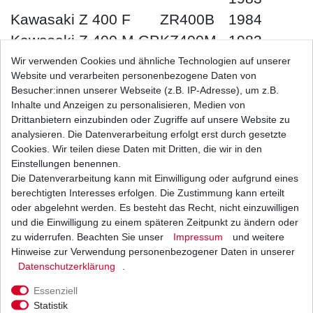
Kawasaki Z 400 F
ZR400B
1984
Kawasaki Z 400 M GP
KZ400M
1983
1980 -
Wir verwenden Cookies und ähnliche Technologien auf unserer
Kawasaki Z 440 C
KZ440C
1983
Website und verarbeiten personenbezogene Daten von
Besucher:innen unserer Webseite (z.B. IP-Adresse), um z.B.
1982 -
Kawasaki Z 440 H
KZ440H
Inhalte und Anzeigen zu personalisieren, Medien von
1983
Drittanbietern einzubinden oder Zugriffe auf unsere Website zu
1980 -
analysieren. Die Datenverarbeitung erfolgt erst durch gesetzte
Kawasaki Z 440 A Ltd
KZ440A
Cookies. Wir teilen diese Daten mit Dritten, die wir in den
1983
Einstellungen benennen.
Kawasaki Z 440 D Ltd
1982 -
KZ440D
Die Datenverarbeitung kann mit Einwilligung oder aufgrund eines
Belt Drive
1984
berechtigten Interesses erfolgen. Die Zustimmung kann erteilt
1982 -
oder abgelehnt werden. Es besteht das Recht, nicht einzuwilligen
Kawasaki Z 550 F
und die Einwilligung zu einem späteren Zeitpunkt zu ändern oder
1983
zu widerrufen. Beachten Sie unser
Impressum
und weitere
1981 -
Hinweise zur Verwendung personenbezogener Daten in unserer
Kawasaki Z 550 B
KZ550B
1982
Daten­schutz­erklärung
.
Kawasaki Z 550 D GP
KZ550D
1981
Essenziell
1982 -
Statistik
Kawasaki Z 550 H GP
KZ550H