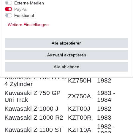
1983
Externe Medien
PayPal
1980 -
Kawasaki Z 550 C Ltd
KZ550C
Funktional
1982
Weitere Einstellungen
1982 -
Kawasaki Z 650 F
KZ650F
1983
Kawasaki Z 750 L
KZ750E
1982
Alle akzeptieren
Kawasaki Z 750 GP
KZ750R
1982
Auswahl akzeptieren
1983 -
Kawasaki Z 750 L
KZ750R
Alle ablehnen
1984
Kawasaki Z 750 H Ltd
KZ750H
1982
4 Zylinder
Kawasaki Z 750 GP
1983 -
ZX750A
Uni Trak
1984
Kawasaki Z 1000 J
KZT00J
1982
Kawasaki Z 1000 R2
KZT00R
1983
1982 -
Kawasaki Z 1100 ST
KZT10A