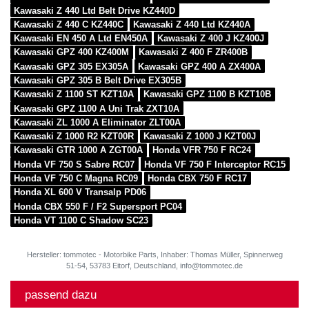
Kawasaki Z 440 Ltd Belt Drive KZ440D
Kawasaki Z 440 C KZ440C
Kawasaki Z 440 Ltd KZ440A
Kawasaki EN 450 A Ltd EN450A
Kawasaki Z 400 J KZ400J
Kawasaki GPZ 400 KZ400M
Kawasaki Z 400 F ZR400B
Kawasaki GPZ 305 EX305A
Kawasaki GPZ 400 A ZX400A
Kawasaki GPZ 305 B Belt Drive EX305B
Kawasaki Z 1100 ST KZT10A
Kawasaki GPZ 1100 B KZT10B
Kawasaki GPZ 1100 A Uni Trak ZXT10A
Kawasaki ZL 1000 A Eliminator ZLT00A
Kawasaki Z 1000 R2 KZT00R
Kawasaki Z 1000 J KZT00J
Kawasaki GTR 1000 A ZGT00A
Honda VFR 750 F RC24
Honda VF 750 S Sabre RC07
Honda VF 750 F Interceptor RC15
Honda VF 750 C Magna RC09
Honda CBX 750 F RC17
Honda XL 600 V Transalp PD06
Honda CBX 550 F / F2 Supersport PC04
Honda VT 1100 C Shadow SC23
Hersteller: tommotec - Motorbike Parts, Inhaber: Thomas Müller, Spinnerweg
51-54, 53783 Eitorf, Deutschland, info@tommotec.de
passend dazu