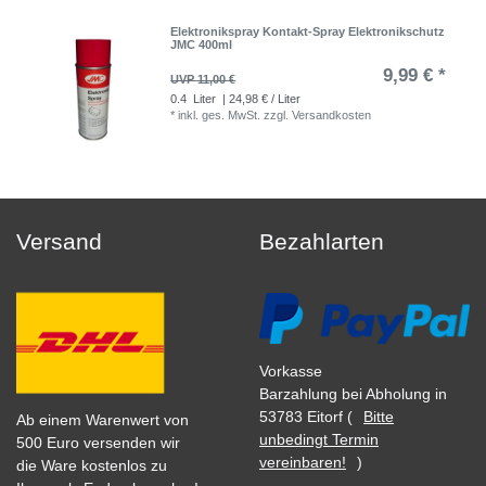
Elektronikspray Kontakt-Spray Elektronikschutz
JMC 400ml
9,99 € *
UVP 11,00 €
0.4
Liter
| 24,98 € / Liter
*
inkl. ges. MwSt.
zzgl.
Versandkosten
Versand
Bezahlarten
Vorkasse
Barzahlung bei Abholung in
53783 Eitorf (
Bitte
Ab einem Warenwert von
unbedingt Termin
500 Euro versenden wir
vereinbaren!
)
die Ware kostenlos zu