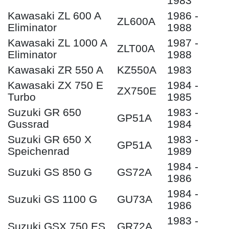
1983
Kawasaki ZL 600 A
1986 -
ZL600A
Eliminator
1988
Kawasaki ZL 1000 A
1987 -
ZLT00A
Eliminator
1988
Kawasaki ZR 550 A
KZ550A
1983
Kawasaki ZX 750 E
1984 -
ZX750E
Turbo
1985
Suzuki GR 650
1983 -
GP51A
Gussrad
1984
Suzuki GR 650 X
1983 -
GP51A
Speichenrad
1989
1984 -
Suzuki GS 850 G
GS72A
1986
1984 -
Suzuki GS 1100 G
GU73A
1986
1983 -
Suzuki GSX 750 ES
GR72A