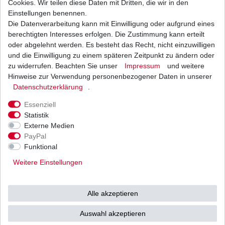
Cookies. Wir teilen diese Daten mit Dritten, die wir in den
Einstellungen benennen.
Die Datenverarbeitung kann mit Einwilligung oder aufgrund eines
Regler Lichtmaschine Yamaha WR 250 F CG11W
2001 - 2002
berechtigten Interesses erfolgen. Die Zustimmung kann erteilt
19,90 € *
oder abgelehnt werden. Es besteht das Recht, nicht einzuwilligen
1
Stück
| 19,90 € / Stück
und die Einwilligung zu einem späteren Zeitpunkt zu ändern oder
*
inkl. ges. MwSt.
zzgl.
Versandkosten
zu widerrufen. Beachten Sie unser
Impressum
und weitere
Hinweise zur Verwendung personenbezogener Daten in unserer
Daten­schutz­erklärung
.
Essenziell
Statistik
Externe Medien
Versand
Bezahlarten
PayPal
Funktional
Weitere Einstellungen
Vorkasse
Alle akzeptieren
Barzahlung bei Abholung in
53783 Eitorf (
Bitte
Ab einem Warenwert von
Auswahl akzeptieren
unbedingt Termin
500 Euro versenden wir