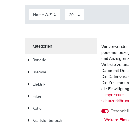
Kategorien
Wir verwenden 
personenbezoge
und Anzeigen z
Batterie
Website zu anal
Daten mit Dritt
Bremse
Die Datenverar
Die Zustimmung
Elektrik
die Einwilligu
Impressum
Filter
schutz­erklärun
Kette
Essenziell
Weitere Einst
Kraftstoffbereich
Dichtung 
CG11W 20