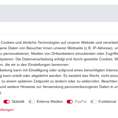
Cookies und ähnliche Technologien auf unserer Website und verarbei
ne Daten von Besucher:innen unserer Webseite (z.B. IP-Adresse), um
u personalisieren, Medien von Drittanbietern einzubinden oder Zugriff
ysieren. Die Datenverarbeitung erfolgt erst durch gesetzte Cookies. Wi
en, die wir in den Einstellungen benennen.
beitung kann mit Einwilligung oder aufgrund eines berechtigten Interes
 kann erteilt oder abgelehnt werden. Es besteht das Recht, nicht einz
ng zu einem späteren Zeitpunkt zu ändern oder zu widerrufen. Beachten
und weitere Hinweise zur Verwendung personenbezogener Daten in u
g
.
Statistik
Externe Medien
PayPal
Funktional
ellungen
Lichtmaschine Yamaha WR 250 F
Regler Lichtmaschine Yamaha WR 250
01 - 2002
2001 - 2002