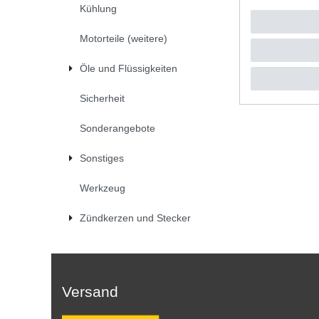
Kühlung
UVP 9,50 
1
Stück
|
*
inkl. ges
Motorteile (weitere)
Öle und Flüssigkeiten
Sicherheit
Sonderangebote
Sonstiges
Werkzeug
Zündkerzen und Stecker
Versand