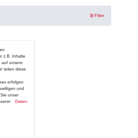
Filter
ten
 z.B. Inhalte
e auf unsere
r teilen diese
ses erfolgen.
uwilligen und
 Sie unser
nserer
Daten­
 F CG11W