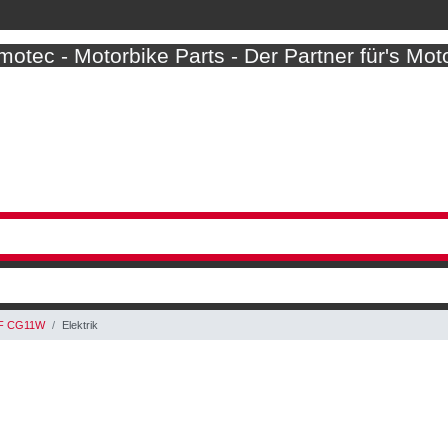
otec - Motorbike Parts - Der Partner für's Mot
F CG11W
Elektrik