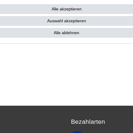
4,50 € *
19,90 € *
€
Alle akzeptieren
1
Stück
| 19,90 € / Stück
 4,50 € / Stück
*
inkl. ges. MwSt.
zzgl.
Versandkosten
. MwSt.
zzgl.
Versandkosten
Auswahl akzeptieren
Alle ablehnen
Bezahlarten