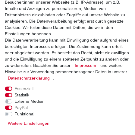
Besucher:innen unserer Webseite (z.B. IP-Adresse), um z.B.
Inhalte und Anzeigen zu personalisieren, Medien von
Batterie aus dem Zubehör YTX7A-BS
Drittanbietern einzubinden oder Zugriffe auf unsere Website zu
analysieren. Die Datenverarbeitung erfolgt erst durch gesetzte
27,99 € *
Cookies. Wir teilen diese Daten mit Dritten, die wir in den
UVP 30,62 €
1
Stück
| 27,99 € / Stück
Einstellungen benennen.
*
inkl. ges. MwSt.
zzgl.
Versandkosten
Die Datenverarbeitung kann mit Einwilligung oder aufgrund eines
berechtigten Interesses erfolgen. Die Zustimmung kann erteilt
oder abgelehnt werden. Es besteht das Recht, nicht einzuwilligen
und die Einwilligung zu einem späteren Zeitpunkt zu ändern oder
zu widerrufen. Beachten Sie unser
Impressum
und weitere
Zündkerze NGK CR7HSA
Hinweise zur Verwendung personenbezogener Daten in unserer
Daten­schutz­erklärung
.
4,29 € *
UVP 6,14 €
1
Stück
| 4,29 € / Stück
Essenziell
*
inkl. ges. MwSt.
zzgl.
Versandkosten
Statistik
Externe Medien
PayPal
Funktional
Weitere Einstellungen
Versand
Bezahlarten