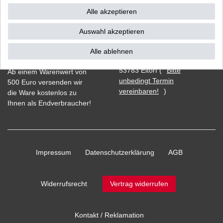
Alle akzeptieren
Auswahl akzeptieren
Vorkasse
Alle ablehnen
Barzahlung bei Abholung in
53783 Eitorf (
Bitte
Ab einem Warenwert von
unbedingt Termin
500 Euro versenden wir
vereinbaren!
)
die Ware kostenlos zu
Ihnen als Endverbraucher!
Impressum
Daten­schutz­erklärung
AGB
Widerrufs­recht
Vertrag widerrufen
Kontakt / Reklamation