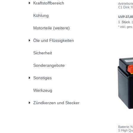
Kraftstoffbereich
Antriebsr
C1 Dink Y
Kühlung
UVP 27,8
1
Stück
|
*
inkl. ges
Motorteile (weitere)
Öle und Flüssigkeiten
Sicherheit
Sonderangebote
Sonstiges
Werkzeug
Zündkerzen und Stecker
Batterie
S High Qua