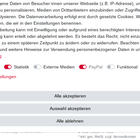
12,83 € / Satz
1
Satz
| 15,61 € / Satz
ne Daten von Besucher:innen unserer Webseite (z.B. IP-Adresse), um
. MwSt.
zzgl.
Versandkosten
*
inkl. ges. MwSt.
zzgl.
Versandkosten
u personalisieren, Medien von Drittanbietern einzubinden oder Zugriff
ysieren. Die Datenverarbeitung erfolgt erst durch gesetzte Cookies. Wi
en, die wir in den Einstellungen benennen.
beitung kann mit Einwilligung oder aufgrund eines berechtigten Interes
 kann erteilt oder abgelehnt werden. Es besteht das Recht, nicht einz
ng zu einem späteren Zeitpunkt zu ändern oder zu widerrufen. Beachten
und weitere Hinweise zur Verwendung personenbezogener Daten in u
g
.
Statistik
Externe Medien
PayPal
Funktional
ellungen
Alle akzeptieren
Auswahl akzeptieren
äge EBC FA 086 FA086 Bremsklötze
Bremsbeläge EBC FA 179 FA179 Standa
ene Varianten MCB822
Bremsklötze
Alle ablehnen
ab 13,63 € *
26
1 €
UVP 39,35 €
. MwSt.
zzgl.
Versandkosten
1
Satz
| 26,93 € / Satz
*
inkl. ges. MwSt.
zzgl.
Versandkosten