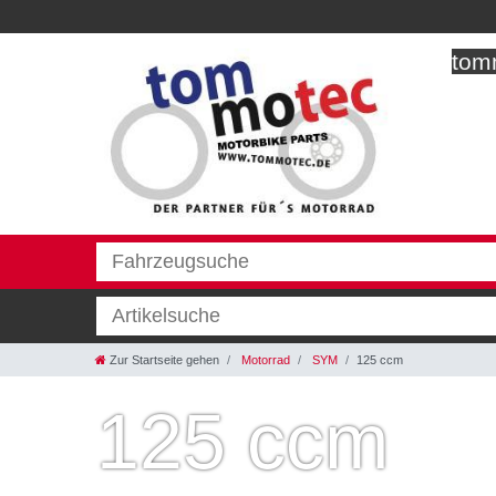
tomm
Zur Startseite gehen
Motorrad
SYM
125 ccm
125 ccm