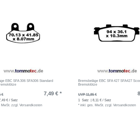
äge EBC SFA 306 SFA306 Standard
Bremsbeläge EBC SFA 427 SFA427 Scoo
remsklötze
Bremsklötze
7,49 € *
8
5 €
UVP 11,85 €
7,49 € / Satz
1
Satz
| 8,11 € / Satz
. MwSt.
zzgl.
Versandkosten
*
inkl. ges. MwSt.
zzgl.
Versandkosten