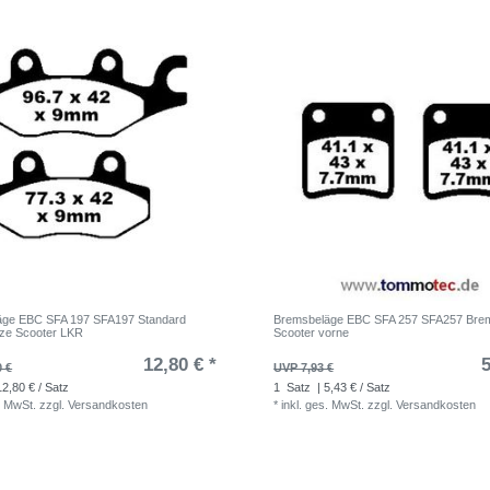
äge EBC SFA 197 SFA197 Standard
Bremsbeläge EBC SFA 257 SFA257 Brem
ze Scooter LKR
Scooter vorne
12,80 € *
5
0 €
UVP 7,93 €
12,80 € / Satz
1
Satz
| 5,43 € / Satz
. MwSt.
zzgl.
Versandkosten
*
inkl. ges. MwSt.
zzgl.
Versandkosten