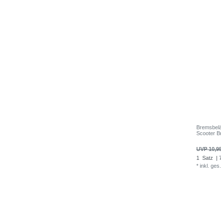
Bremsbel
Scooter B
UVP 10,9
1
Satz
| 
*
inkl. ges