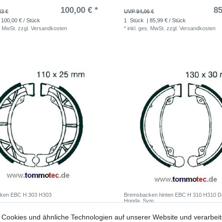
100,00 € *
85
83 €
UVP 94,06 €
 100,00 € / Stück
1
Stück
| 85,99 € / Stück
. MwSt.
zzgl.
Versandkosten
*
inkl. ges. MwSt.
zzgl.
Versandkosten
ken EBC H 303 H303
Bremsbacken hinten EBC H 310 H310 Da
Honda, Sym
12,83 € *
15
Cookies und ähnliche Technologien auf unserer Website und verarbei
7 €
UVP 20,63 €