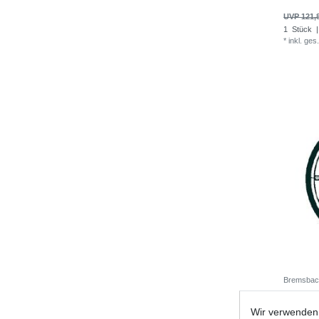
UVP 121,
1
Stück
|
*
inkl. ges
Bremsbac
Wir verwenden 
UVP 16,9