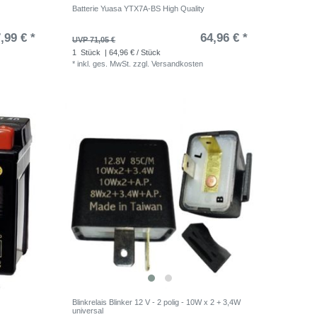
Batterie Yuasa YTX7A-BS High Quality
,99 € *
64,96 € *
UVP 71,05 €
1
Stück
| 64,96 € / Stück
*
inkl. ges. MwSt.
zzgl.
Versandkosten
Blinkrelais Blinker 12 V - 2 polig - 10W x 2 + 3,4W
universal