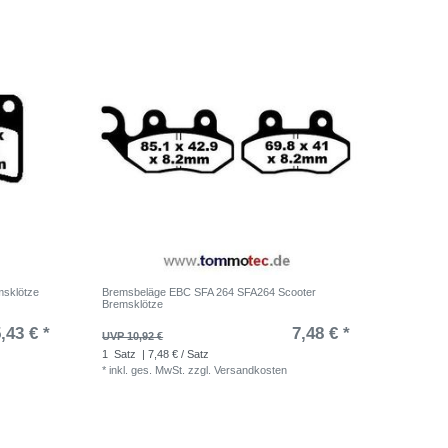
sklötze
Bremsbeläge EBC SFA 264 SFA264 Scooter
Bremsklötze
,43 € *
7,48 € *
UVP 10,92 €
1
Satz
| 7,48 € / Satz
*
inkl. ges. MwSt.
zzgl.
Versandkosten