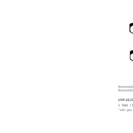
Bremsbel
Bremsklöt
UVP 18,7
1
Satz
| 
*
inkl. ges