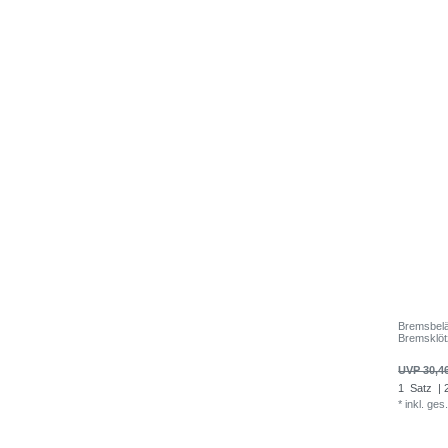
Bremsbel
Bremsklö
UVP 30,4
1
Satz
| 
*
inkl. ges