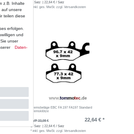
1
Satz
| 22,64 € / Satz
 z.B. Inhalte
*
inkl. ges. MwSt.
zzgl.
Versandkosten
e auf unsere
r teilen diese
ses erfolgen.
uwilligen und
 Sie unser
nserer
Daten­
rd
Bremsbeläge EBC FA 197 FA197 Standard
Bremsklötze
,93 € *
22,64 € *
UVP 33,08 €
1
Satz
| 22,64 € / Satz
*
inkl. ges. MwSt.
zzgl.
Versandkosten