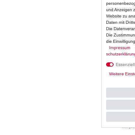
1
Satz
| 
personenbezoge
*
inkl. ges
und Anzeigen z
Website zu anal
Daten mit Dritt
Die Datenverar
Die Zustimmung
die Einwilligu
Impressum
schutz­erklärun
Essenziell
Weitere Einst
Bremsbel
verschied
UVP 19,9
*
inkl. ges