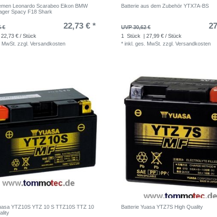
iemen Leonardo Scarabeo Eikon BMW
Batterie aus dem Zubehör YTX7A-BS
ager Spacy F18 Shark
22,73 € *
27
5 €
UVP 30,62 €
 22,73 € / Stück
1
Stück
| 27,99 € / Stück
. MwSt.
zzgl.
Versandkosten
*
inkl. ges. MwSt.
zzgl.
Versandkosten
 Yuasa YTZ10S YTZ 10 S TTZ10S TTZ 10
Batterie Yuasa YTZ7S High Quality
lity