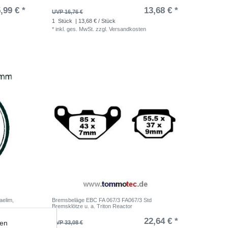
,99 € *
13,68 € *
UVP 16,76 €
1
Stück
| 13,68 € / Stück
*
inkl. ges. MwSt.
zzgl.
Versandkosten
elim,
Bremsbeläge EBC FA 067/3 FA067/3 Std
Bremsklötze u. a. Triton Reactor
,61 € *
22,64 € *
ten
UVP 33,08 €