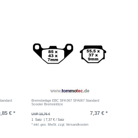
tandard
Bremsbeläge EBC SFA 067 SFA067 Standard
Scooter Bremsklötze
,85 € *
7,37 € *
UVP 10,76 €
1
Satz
| 7,37 € / Satz
*
inkl. ges. MwSt.
zzgl.
Versandkosten