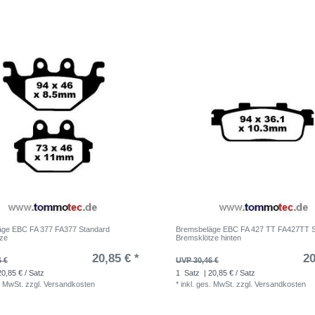
äge EBC FA 377 FA377 Standard
Bremsbeläge EBC FA 427 TT FA427TT S
tze
Bremsklötze hinten
20,85 € *
20
6 €
UVP 30,46 €
20,85 € / Satz
1
Satz
| 20,85 € / Satz
. MwSt.
zzgl.
Versandkosten
*
inkl. ges. MwSt.
zzgl.
Versandkosten