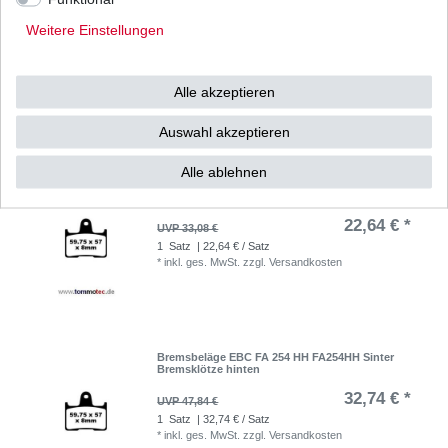
Bremsbeläge EBC FA 231 V FA231V FA231 V
Semi-Sinter Bremsklötze
Weitere Einstellungen
28,72 € *
UVP 41,97 €
1
Satz
| 28,72 € / Satz
Alle akzeptieren
*
inkl. ges. MwSt.
zzgl.
Versandkosten
Auswahl akzeptieren
Alle ablehnen
Bremsbeläge EBC FA 254 FA254 Standard
Bremsklötze
22,64 € *
UVP 33,08 €
1
Satz
| 22,64 € / Satz
*
inkl. ges. MwSt.
zzgl.
Versandkosten
Bremsbeläge EBC FA 254 HH FA254HH Sinter
Bremsklötze hinten
32,74 € *
UVP 47,84 €
1
Satz
| 32,74 € / Satz
*
inkl. ges. MwSt.
zzgl.
Versandkosten