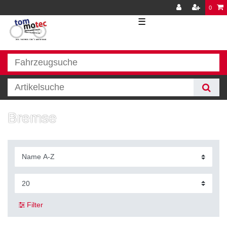
0
☰
Bremse
Filter