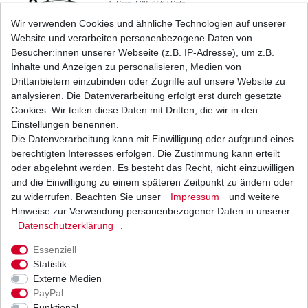
1
Satz
| 28,72 € / Satz
*
inkl. ges. MwSt.
zzgl.
Versandkosten
Wir verwenden Cookies und ähnliche Technologien auf unserer
Website und verarbeiten personenbezogene Daten von
Besucher:innen unserer Webseite (z.B. IP-Adresse), um z.B.
Inhalte und Anzeigen zu personalisieren, Medien von
Bremsbeläge EBC FA 231 FA231 Standard
Drittanbietern einzubinden oder Zugriffe auf unsere Website zu
Bremsklötze
analysieren. Die Datenverarbeitung erfolgt erst durch gesetzte
26,28 € *
Cookies. Wir teilen diese Daten mit Dritten, die wir in den
UVP 38,40 €
1
Satz
| 26,28 € / Satz
Einstellungen benennen.
*
inkl. ges. MwSt.
zzgl.
Versandkosten
Die Datenverarbeitung kann mit Einwilligung oder aufgrund eines
berechtigten Interesses erfolgen. Die Zustimmung kann erteilt
oder abgelehnt werden. Es besteht das Recht, nicht einzuwilligen
und die Einwilligung zu einem späteren Zeitpunkt zu ändern oder
zu widerrufen. Beachten Sie unser
Impressum
und weitere
Bremsbeläge EBC FA 231 HH FA231HH Sinter
Bremsklötze
Hinweise zur Verwendung personenbezogener Daten in unserer
Daten­schutz­erklärung
.
32,74 € *
UVP 47,84 €
1
Satz
| 32,74 € / Satz
Essenziell
*
inkl. ges. MwSt.
zzgl.
Versandkosten
Statistik
Externe Medien
PayPal
Funktional