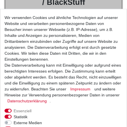
/ BlackStuff
enthalten Armid Fasern wie Dupont Kevlar
®
oder Twaron
®
,
Wir verwenden Cookies und ähnliche Technologien auf unserer
die 6mal stärker sind als Stahl und asbestfrei.
Website und verarbeiten personenbezogene Daten von
Besucher:innen unserer Webseite (z.B. IP-Adresse), um z.B.
Die Materialmischung einschliesslich der Aramid Fasern
Inhalte und Anzeigen zu personalisieren, Medien von
garantieren
Drittanbietern einzubinden oder Zugriffe auf unsere Website zu
ein besseres Bremsverhalten, so wie hohe
analysieren. Die Datenverarbeitung erfolgt erst durch gesetzte
Reibwertstabilität
Cookies. Wir teilen diese Daten mit Dritten, die wir in den
und eine sehr gute Temperaturbeständigkeit.
Einstellungen benennen.
Die Datenverarbeitung kann mit Einwilligung oder aufgrund eines
berechtigten Interesses erfolgen. Die Zustimmung kann erteilt
EBC FA Standard
oder abgelehnt werden. Es besteht das Recht, nicht einzuwilligen
Bremsbeläge
und die Einwilligung zu einem späteren Zeitpunkt zu ändern oder
zu widerrufen. Beachten Sie unser
Impressum
und weitere
sind TÜV geprüft mit ABE
Hinweise zur Verwendung personenbezogener Daten in unserer
Daten­schutz­erklärung
.
-besonders beliebt bei Fahrern, die das Bremsgefühl
Essenziell
von organischen Bremsbelägen bevorzugen.
Statistik
-für alle Motorräder geeignet.
Externe Medien