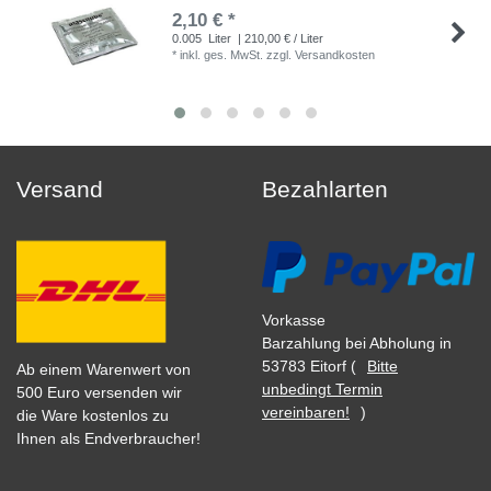
2,10 € *
0.005
Liter
| 210,00 € / Liter
*
inkl. ges. MwSt.
zzgl.
Versandkosten
Versand
Bezahlarten
Vorkasse
Barzahlung bei Abholung in
53783 Eitorf (
Bitte
Ab einem Warenwert von
unbedingt Termin
500 Euro versenden wir
vereinbaren!
)
die Ware kostenlos zu
Ihnen als Endverbraucher!