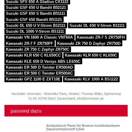
Suzuki SFV 650 A Gladius CX1122
Suzuki GSF 650 U Bandit B52121
Suzuki GSF 650 S Bandit B51111
Suzuki GSF 650 Bandit B51121
Suzuki DL 650 U V-Strom B12111
Suzuki DL 650 V-Strom B11111
Suzuki DL 1000 V-Strom BS1111
Kawasaki VN 1600 A Classic VNT60A
Kawasaki ZR-7 S ZR750FH
Kawasaki ZR-7 F ZR750FF
Kawasaki ZR 750 D Zephyr ZR750D
Kawasaki ZR 750 C Zephyr ZR750C
Kawasaki KLR 650 C KL650CC
Kawasaki KLR 650 C KL650C
Kawasaki KLE 650 D Versys ABS LE650C
Kawasaki ER 500 D Twister ER500AD
Kawasaki ER 500 C Twister ER500AC
Kawasaki GPZ 1100 E ZXT10E
Kawasaki KLV 1000 A BS1122
Hersteller: tommotec - Motorbike Parts, Inhaber: Thomas Müller, Spinnerweg
51-54, 53783 Eitorf, Deutschland, info@tommotec.de
passend dazu
Antiquietsch Paste für Bremse hochbelastbarer
Dauerschmierstoff 5,5ml