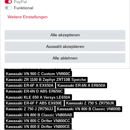
-wurden in Tests von deutschen Motorrad-Magazinen als
PayPal
hervorragend bewertet.
Funktional
-Bremstechnik vom mehrfachen Innovationspreis- und
Weitere Einstellungen
Produkt Award Sieger.
Alle akzeptieren
Auswahl akzeptieren
passend zu
Alle ablehnen
Kawasaki VN 900 B Classic VN900B
Kawasaki VN 900 C Custom VN900C
Kawasaki ZR 1100 B Zephyr ZRT10B Speiche
Kawasaki ER-6F A EX650A
Kawasaki ER-6N A ER650A
Kawasaki ER-6N D ABS ER650C
Kawasaki KLE 650 A Versys LE650A
Kawasaki ER-6F F ABS EX650E
Kawasaki Z 750 S ZR750JK
Kawasaki Z 750 J ZR750JJ
Kawasaki VN 800 B Classic VN800B
Kawasaki VN 800 B Classic VN800AB
Kawasaki VN 800 C Drifter VN800CC
Kawasaki VN 800 E Drifter VN800CE