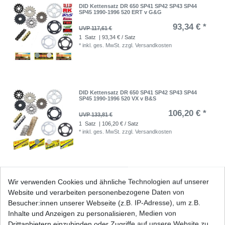
DID Kettensatz DR 650 SP41 SP42 SP43 SP44
SP45 1990-1996 520 ERT v G&G
93,34 € *
UVP 117,61 €
1
Satz
| 93,34 € / Satz
*
inkl. ges. MwSt.
zzgl.
Versandkosten
DID Kettensatz DR 650 SP41 SP42 SP43 SP44
SP45 1990-1996 520 VX v B&S
106,20 € *
UVP 133,81 €
1
Satz
| 106,20 € / Satz
*
inkl. ges. MwSt.
zzgl.
Versandkosten
DID Kettensatz DR 650 SP41 SP42 SP43 SP44
Wir verwenden Cookies und ähnliche Technologien auf unserer
SP45 1990-1996 520 VX v G&B
Website und verarbeiten personenbezogene Daten von
111,21 € *
UVP 140,12 €
Besucher:innen unserer Webseite (z.B. IP-Adresse), um z.B.
1
Satz
| 111,21 € / Satz
Inhalte und Anzeigen zu personalisieren, Medien von
*
inkl. ges. MwSt.
zzgl.
Versandkosten
Drittanbietern einzubinden oder Zugriffe auf unsere Website zu