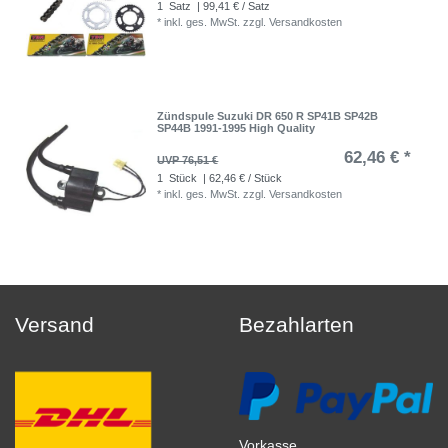
1
Satz
| 99,41 € / Satz
*
inkl. ges. MwSt.
zzgl.
Versandkosten
Zündspule Suzuki DR 650 R SP41B SP42B
SP44B 1991-1995 High Quality
62,46 € *
UVP 76,51 €
1
Stück
| 62,46 € / Stück
*
inkl. ges. MwSt.
zzgl.
Versandkosten
Versand
Bezahlarten
Vorkasse