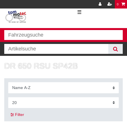
0
☰
DR 650 RSU SP42B
Filter