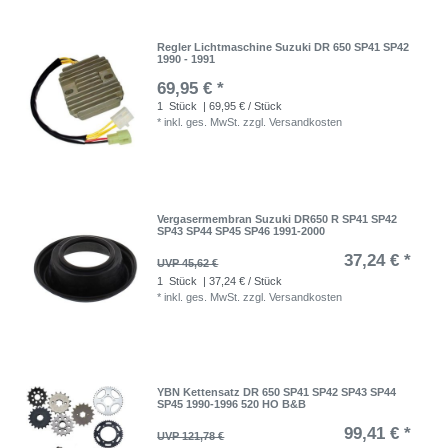
Regler Lichtmaschine Suzuki DR 650 SP41 SP42
1990 - 1991
69,95 € *
1
Stück
| 69,95 € / Stück
*
inkl. ges. MwSt.
zzgl.
Versandkosten
Vergasermembran Suzuki DR650 R SP41 SP42
SP43 SP44 SP45 SP46 1991-2000
37,24 € *
UVP 45,62 €
1
Stück
| 37,24 € / Stück
*
inkl. ges. MwSt.
zzgl.
Versandkosten
YBN Kettensatz DR 650 SP41 SP42 SP43 SP44
SP45 1990-1996 520 HO B&B
99,41 € *
UVP 121,78 €