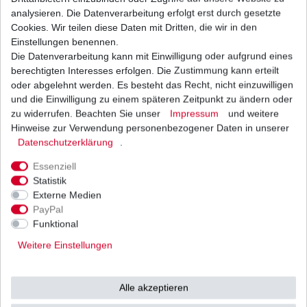
analysieren. Die Datenverarbeitung erfolgt erst durch gesetzte
Cookies. Wir teilen diese Daten mit Dritten, die wir in den
Einstellungen benennen.
Die Datenverarbeitung kann mit Einwilligung oder aufgrund eines
Gel Batterie aus dem Zubehör 12N5-3B
berechtigten Interesses erfolgen. Die Zustimmung kann erteilt
34,67 € *
oder abgelehnt werden. Es besteht das Recht, nicht einzuwilligen
UVP 36,22 €
und die Einwilligung zu einem späteren Zeitpunkt zu ändern oder
1
Stück
| 34,67 € / Stück
*
inkl. ges. MwSt.
zzgl.
Versandkosten
zu widerrufen. Beachten Sie unser
Impressum
und weitere
Hinweise zur Verwendung personenbezogener Daten in unserer
Daten­schutz­erklärung
.
Essenziell
Impulsgeber Lima Suzuki DR650 SP41 SP42
Statistik
SP43 SP44 SP45 SP46 1990-2000
Externe Medien
29,80 € *
PayPal
1
Stück
| 29,80 € / Stück
Funktional
*
inkl. ges. MwSt.
zzgl.
Versandkosten
Weitere Einstellungen
Alle akzeptieren
Kupplung EBC Suzuki DR 650 SP41 SP42 SP43
SP44 SP45 1990-1995