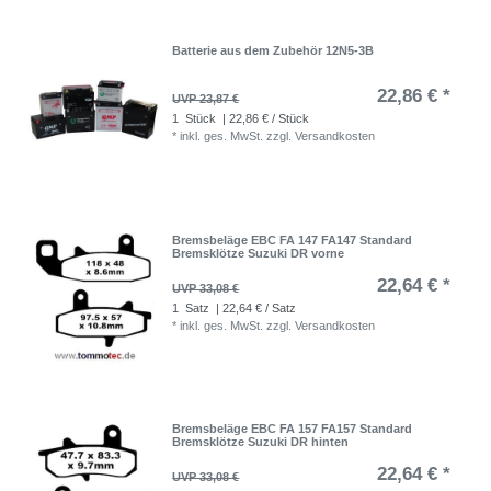
Batterie aus dem Zubehör 12N5-3B
22,86 € *
UVP 23,87 €
1
Stück
| 22,86 € / Stück
*
inkl. ges. MwSt.
zzgl.
Versandkosten
Bremsbeläge EBC FA 147 FA147 Standard
Bremsklötze Suzuki DR vorne
22,64 € *
UVP 33,08 €
1
Satz
| 22,64 € / Satz
*
inkl. ges. MwSt.
zzgl.
Versandkosten
Bremsbeläge EBC FA 157 FA157 Standard
Bremsklötze Suzuki DR hinten
22,64 € *
UVP 33,08 €