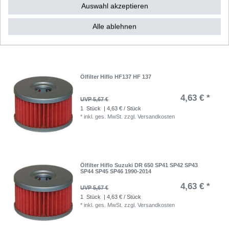
Auswahl akzeptieren
68,56 € *
UVP 84,64 €
1
Satz
| 68,56 € / Satz
Alle ablehnen
*
inkl. ges. MwSt.
zzgl.
Versandkosten
Ölfilter Hiflo HF137 HF 137
4,63 € *
UVP 5,67 €
1
Stück
| 4,63 € / Stück
*
inkl. ges. MwSt.
zzgl.
Versandkosten
Ölfilter Hiflo Suzuki DR 650 SP41 SP42 SP43
SP44 SP45 SP46 1990-2014
4,63 € *
UVP 5,67 €
1
Stück
| 4,63 € / Stück
*
inkl. ges. MwSt.
zzgl.
Versandkosten