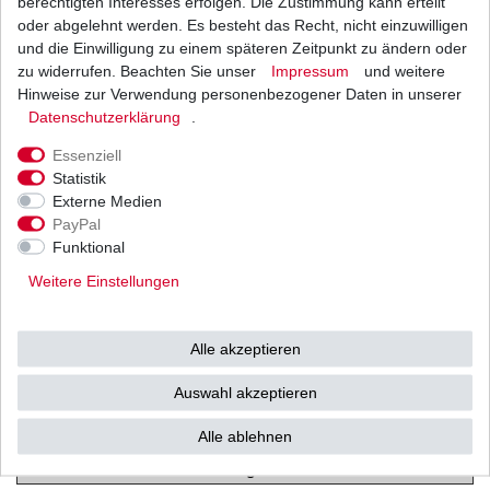
berechtigten Interesses erfolgen. Die Zustimmung kann erteilt
DR650 / Dakar
oder abgelehnt werden. Es besteht das Recht, nicht einzuwilligen
und die Einwilligung zu einem späteren Zeitpunkt zu ändern oder
R / RE / RS / RU / SE
zu widerrufen. Beachten Sie unser
Impressum
und weitere
Hinweise zur Verwendung personenbezogener Daten in unserer
Typ: SP41 / SP42 /SP43 / SP44
Daten­schutz­erklärung
.
SP45 / SP46
Essenziell
Baujahr: 1990 - 2014
Statistik
Externe Medien
PayPal
Funktional
Weitere Einstellungen
Hiflofiltro lässt als einziger (!!!) Filterhersteller seine Produkte beim
deutschen TÜV prüfen und zertifizieren! Die Filter werden in allen
relevanten Kriterien mit dem jeweiligen Originalfilter verglichen. Eine
Alle akzeptieren
erfolgreiche Prüfung und Genehmigung durch den TÜV erfolgt nur (!!!),
wenn der Hiflofilter die Werte des Originalfilters erreicht oder sogar wie
Auswahl akzeptieren
bei einigen Ausführungen übertrifft.
So stellt der Technische Überwachungs- Verein (TÜV)
Alle ablehnen
sicher, dass die Filter die Qualität der Erstausrüstung
e
rfüllen oder sogar verbessern.