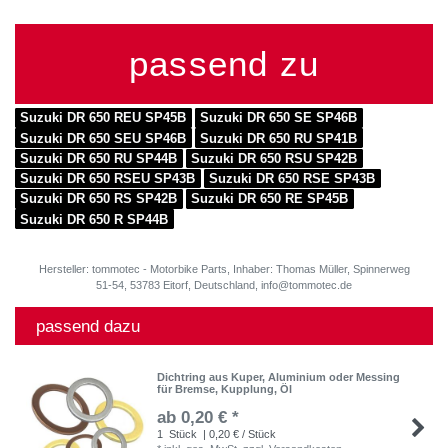
passend zu
Suzuki DR 650 REU SP45B
Suzuki DR 650 SE SP46B
Suzuki DR 650 SEU SP46B
Suzuki DR 650 RU SP41B
Suzuki DR 650 RU SP44B
Suzuki DR 650 RSU SP42B
Suzuki DR 650 RSEU SP43B
Suzuki DR 650 RSE SP43B
Suzuki DR 650 RS SP42B
Suzuki DR 650 RE SP45B
Suzuki DR 650 R SP44B
Hersteller: tommotec - Motorbike Parts, Inhaber: Thomas Müller, Spinnerweg
51-54, 53783 Eitorf, Deutschland, info@tommotec.de
passend dazu
Dichtring aus Kuper, Aluminium oder Messing
für Bremse, Kupplung, Öl
ab 0,20 € *
1
Stück
| 0,20 € / Stück