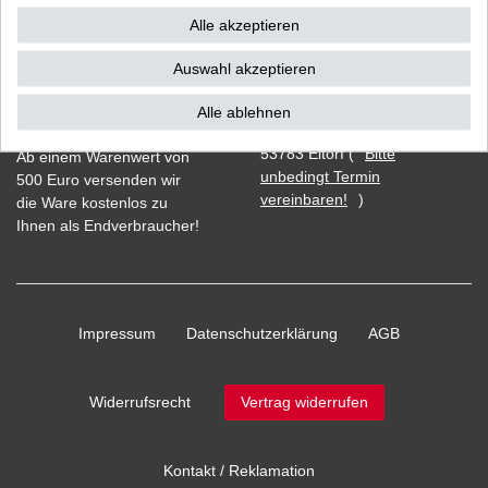
Alle akzeptieren
Auswahl akzeptieren
Vorkasse
Alle ablehnen
Barzahlung bei Abholung in
53783 Eitorf (
Bitte
Ab einem Warenwert von
unbedingt Termin
500 Euro versenden wir
vereinbaren!
)
die Ware kostenlos zu
Ihnen als Endverbraucher!
Impressum
Daten­schutz­erklärung
AGB
Widerrufs­recht
Vertrag widerrufen
Kontakt / Reklamation