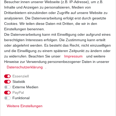
Besucher:innen unserer Webseite (z.B. IP-Adresse), um z.B.
Inhalte und Anzeigen zu personalisieren, Medien von
Ölfilter Hiflo HF137 HF 137
Drittanbietern einzubinden oder Zugriffe auf unsere Website zu
analysieren. Die Datenverarbeitung erfolgt erst durch gesetzte
4,63 € *
Cookies. Wir teilen diese Daten mit Dritten, die wir in den
UVP 5,67 €
1
Stück
| 4,63 € / Stück
Einstellungen benennen.
*
inkl. ges. MwSt.
zzgl.
Versandkosten
Die Datenverarbeitung kann mit Einwilligung oder aufgrund eines
berechtigten Interesses erfolgen. Die Zustimmung kann erteilt
oder abgelehnt werden. Es besteht das Recht, nicht einzuwilligen
und die Einwilligung zu einem späteren Zeitpunkt zu ändern oder
zu widerrufen. Beachten Sie unser
Impressum
und weitere
Ölfilter Hiflo Suzuki DR 650 SP41 SP42 SP43
SP44 SP45 SP46 1990-2014
Hinweise zur Verwendung personenbezogener Daten in unserer
Daten­schutz­erklärung
.
4,63 € *
UVP 5,67 €
1
Stück
| 4,63 € / Stück
Essenziell
*
inkl. ges. MwSt.
zzgl.
Versandkosten
Statistik
Externe Medien
PayPal
Funktional
Weitere Einstellungen
Versand
Bezahlarten