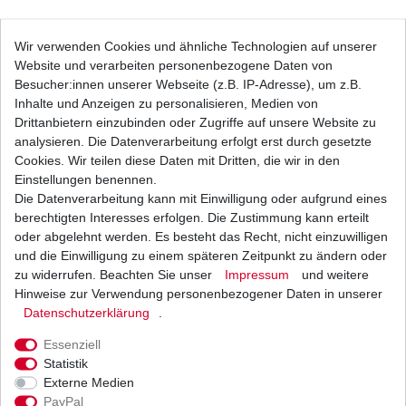
Stator Lichtmaschine Suzuki GSX-R 600 BG
Wir verwenden Cookies und ähnliche Technologien auf unserer
2001-2003 japanische HQ
Website und verarbeiten personenbezogene Daten von
109,13 € *
UVP 133,69 €
Besucher:innen unserer Webseite (z.B. IP-Adresse), um z.B.
1
Stück
| 109,13 € / Stück
Inhalte und Anzeigen zu personalisieren, Medien von
*
inkl. ges. MwSt.
zzgl.
Versandkosten
Drittanbietern einzubinden oder Zugriffe auf unsere Website zu
analysieren. Die Datenverarbeitung erfolgt erst durch gesetzte
Cookies. Wir teilen diese Daten mit Dritten, die wir in den
Einstellungen benennen.
Die Datenverarbeitung kann mit Einwilligung oder aufgrund eines
Stator Lichtmaschine Suzuki GSX-R 600 BG
2002-2003 Japan HQ Abverkauf
berechtigten Interesses erfolgen. Die Zustimmung kann erteilt
99,99 € *
oder abgelehnt werden. Es besteht das Recht, nicht einzuwilligen
UVP 156,36 €
und die Einwilligung zu einem späteren Zeitpunkt zu ändern oder
1
Stück
| 99,99 € / Stück
*
inkl. ges. MwSt.
zzgl.
Versandkosten
zu widerrufen. Beachten Sie unser
Impressum
und weitere
Hinweise zur Verwendung personenbezogener Daten in unserer
Daten­schutz­erklärung
.
Essenziell
Stator Lichtmaschine Suzuki GSX-R 600 BG B2
Statistik
2001-2005 Abverkauf
Externe Medien
59,00 € *
PayPal