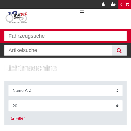
0
☰
Lichtmaschine
Filter