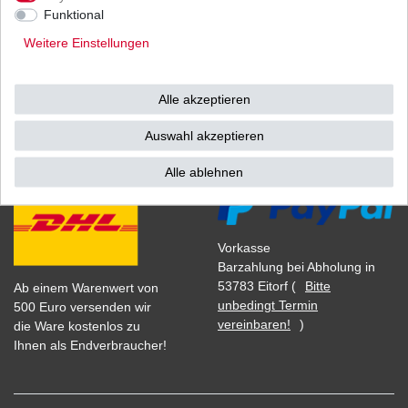
1
Stück
| 59,00 € / Stück
Funktional
*
inkl. ges. MwSt.
zzgl.
Versandkosten
Weitere Einstellungen
Alle akzeptieren
Versand
Bezahlarten
Auswahl akzeptieren
Alle ablehnen
Vorkasse
Barzahlung bei Abholung in
53783 Eitorf (
Bitte
Ab einem Warenwert von
unbedingt Termin
500 Euro versenden wir
vereinbaren!
)
die Ware kostenlos zu
Ihnen als Endverbraucher!