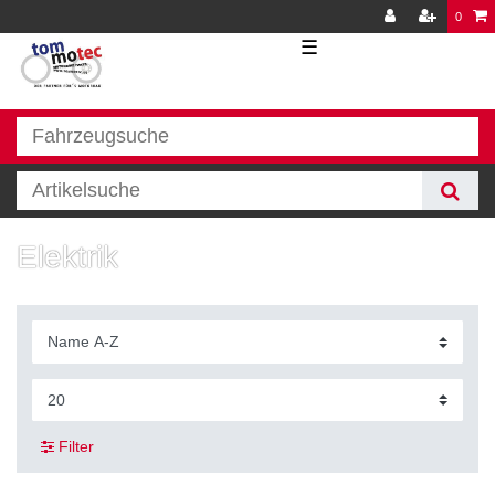
0
☰
Elektrik
Filter