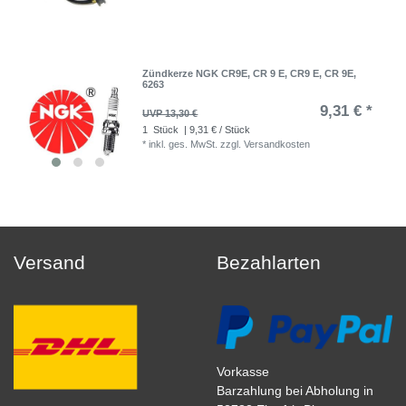
Zündkerze NGK CR9E, CR 9 E, CR9 E, CR 9E,
6263
9,31 € *
UVP 13,30 €
1
Stück
| 9,31 € / Stück
*
inkl. ges. MwSt.
zzgl.
Versandkosten
Versand
Bezahlarten
Vorkasse
Barzahlung bei Abholung in