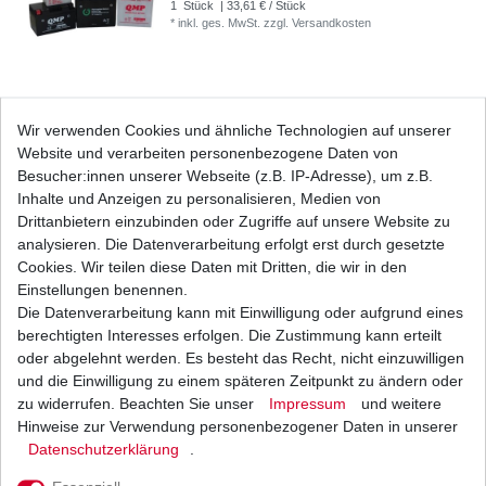
1
Stück
| 33,61 € / Stück
*
inkl. ges. MwSt.
zzgl.
Versandkosten
Marken Batterie YTX9-BS wartungsfrei für
Wir verwenden Cookies und ähnliche Technologien auf unserer
Suzuki
Website und verarbeiten personenbezogene Daten von
33,61 € *
UVP 36,76 €
Besucher:innen unserer Webseite (z.B. IP-Adresse), um z.B.
1
Stück
| 33,61 € / Stück
Inhalte und Anzeigen zu personalisieren, Medien von
*
inkl. ges. MwSt.
zzgl.
Versandkosten
Drittanbietern einzubinden oder Zugriffe auf unsere Website zu
analysieren. Die Datenverarbeitung erfolgt erst durch gesetzte
Cookies. Wir teilen diese Daten mit Dritten, die wir in den
Einstellungen benennen.
Die Datenverarbeitung kann mit Einwilligung oder aufgrund eines
Regler Lichtmaschine Suzuki GSX-R 600 AD B2
BG 1997 - 2005
berechtigten Interesses erfolgen. Die Zustimmung kann erteilt
74,80 € *
oder abgelehnt werden. Es besteht das Recht, nicht einzuwilligen
UVP 93,01 €
und die Einwilligung zu einem späteren Zeitpunkt zu ändern oder
1
Stück
| 74,80 € / Stück
*
inkl. ges. MwSt.
zzgl.
Versandkosten
zu widerrufen. Beachten Sie unser
Impressum
und weitere
Hinweise zur Verwendung personenbezogener Daten in unserer
Daten­schutz­erklärung
.