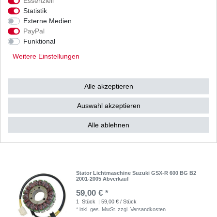
Essenziell
Stator Lichtmaschine Suzuki GSX-R 600 BG
Statistik
2001-2003 japanische HQ
Externe Medien
109,13 € *
UVP 133,69 €
PayPal
1
Stück
| 109,13 € / Stück
Funktional
*
inkl. ges. MwSt.
zzgl.
Versandkosten
Weitere Einstellungen
Alle akzeptieren
Stator Lichtmaschine Suzuki GSX-R 600 BG
2002-2003 Japan HQ Abverkauf
Auswahl akzeptieren
99,99 € *
UVP 156,36 €
1
Stück
| 99,99 € / Stück
Alle ablehnen
*
inkl. ges. MwSt.
zzgl.
Versandkosten
Stator Lichtmaschine Suzuki GSX-R 600 BG B2
2001-2005 Abverkauf
59,00 € *
1
Stück
| 59,00 € / Stück
*
inkl. ges. MwSt.
zzgl.
Versandkosten