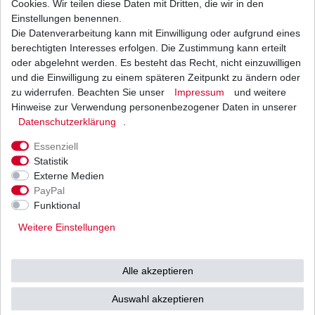
Cookies. Wir teilen diese Daten mit Dritten, die wir in den
Einstellungen benennen.
Die Datenverarbeitung kann mit Einwilligung oder aufgrund eines
Bremsbeläge EBC FA 142 V FA142V Halbsinter
Bremsklötze vorne
berechtigten Interesses erfolgen. Die Zustimmung kann erteilt
25,09 € *
oder abgelehnt werden. Es besteht das Recht, nicht einzuwilligen
UVP 36,65 €
und die Einwilligung zu einem späteren Zeitpunkt zu ändern oder
1
Satz
| 25,09 € / Satz
*
inkl. ges. MwSt.
zzgl.
Versandkosten
zu widerrufen. Beachten Sie unser
Impressum
und weitere
Hinweise zur Verwendung personenbezogener Daten in unserer
Daten­schutz­erklärung
.
Essenziell
Statistik
Externe Medien
Versand
Bezahlarten
PayPal
Funktional
Weitere Einstellungen
Vorkasse
Alle akzeptieren
Barzahlung bei Abholung in
53783 Eitorf (
Bitte
Ab einem Warenwert von
Auswahl akzeptieren
unbedingt Termin
500 Euro versenden wir