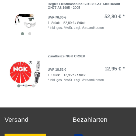
Regler Lichtmaschine Suzuki GSF 600 Bandit
GN77 A8 1995 - 2005
52,80 € *
UVP 76,30 €
1
Stück
| 52,80 € / Stück
*
inkl. ges. MwSt.
zzgl.
Versandkosten
Zündkerze NGK CR9EK
12,95 € *
UVP 18,52 €
1
Stück
| 12,95 € / Stück
*
inkl. ges. MwSt.
zzgl.
Versandkosten
Versand
Bezahlarten