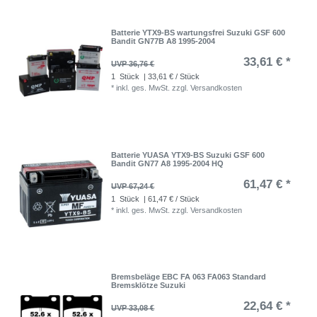
Batterie YTX9-BS wartungsfrei Suzuki GSF 600
Bandit GN77B A8 1995-2004
33,61 € *
UVP 36,76 €
1
Stück
| 33,61 € / Stück
*
inkl. ges. MwSt.
zzgl.
Versandkosten
Batterie YUASA YTX9-BS Suzuki GSF 600
Bandit GN77 A8 1995-2004 HQ
61,47 € *
UVP 67,24 €
1
Stück
| 61,47 € / Stück
*
inkl. ges. MwSt.
zzgl.
Versandkosten
Bremsbeläge EBC FA 063 FA063 Standard
Bremsklötze Suzuki
22,64 € *
UVP 33,08 €