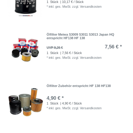
1
Stück
| 10,17 € / Stück
*
inkl. ges. MwSt.
zzgl.
Versandkosten
Ölfilter Meiwa S3009 S3011 S3013 Japan HQ
entspricht HF138 HF 138
7,56 € *
UVP 9,26 €
1
Stück
| 7,56 € / Stück
*
inkl. ges. MwSt.
zzgl.
Versandkosten
Ölfilter Zubehör entspricht HF 138 HF138
4,90 € *
1
Stück
| 4,90 € / Stück
*
inkl. ges. MwSt.
zzgl.
Versandkosten