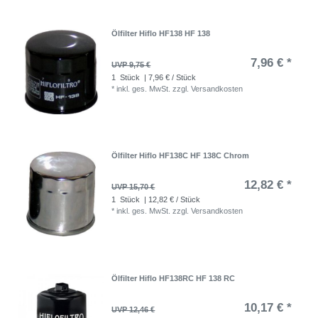
Ölfilter Hiflo HF138 HF 138
7,96 € *
UVP 9,75 €
1
Stück
| 7,96 € / Stück
*
inkl. ges. MwSt.
zzgl.
Versandkosten
Ölfilter Hiflo HF138C HF 138C Chrom
12,82 € *
UVP 15,70 €
1
Stück
| 12,82 € / Stück
*
inkl. ges. MwSt.
zzgl.
Versandkosten
Ölfilter Hiflo HF138RC HF 138 RC
10,17 € *
UVP 12,46 €