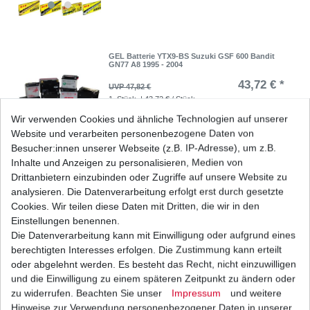
GEL Batterie YTX9-BS Suzuki GSF 600 Bandit
GN77 A8 1995 - 2004
43,72 € *
UVP 47,82 €
1
Stück
| 43,72 € / Stück
*
inkl. ges. MwSt.
zzgl.
Versandkosten
Wir verwenden Cookies und ähnliche Technologien auf unserer
Website und verarbeiten personenbezogene Daten von
Besucher:innen unserer Webseite (z.B. IP-Adresse), um z.B.
Inhalte und Anzeigen zu personalisieren, Medien von
Drittanbietern einzubinden oder Zugriffe auf unsere Website zu
Kupplung Suzuki GSF 600 Bandit GN77B A8
1995-2004
analysieren. Die Datenverarbeitung erfolgt erst durch gesetzte
65,26 € *
Cookies. Wir teilen diese Daten mit Dritten, die wir in den
UVP 80,57 €
1
Satz
| 65,26 € / Satz
Einstellungen benennen.
*
inkl. ges. MwSt.
zzgl.
Versandkosten
Die Datenverarbeitung kann mit Einwilligung oder aufgrund eines
berechtigten Interesses erfolgen. Die Zustimmung kann erteilt
oder abgelehnt werden. Es besteht das Recht, nicht einzuwilligen
und die Einwilligung zu einem späteren Zeitpunkt zu ändern oder
zu widerrufen. Beachten Sie unser
Impressum
und weitere
Lichtmaschine Suzuki 31400-19C03 GSF 600
GN77B 1995-1999 gebraucht
Hinweise zur Verwendung personenbezogener Daten in unserer