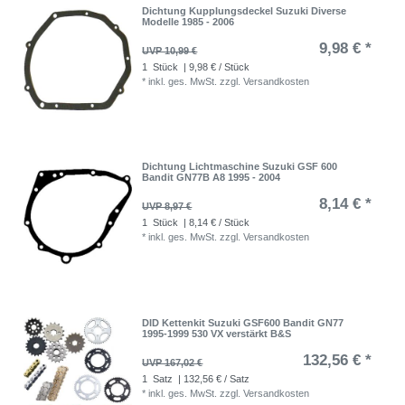
Dichtung Kupplungsdeckel Suzuki Diverse
Modelle 1985 - 2006
9,98 € *
UVP 10,99 €
1
Stück
| 9,98 € / Stück
*
inkl. ges. MwSt.
zzgl.
Versandkosten
Dichtung Lichtmaschine Suzuki GSF 600
Bandit GN77B A8 1995 - 2004
8,14 € *
UVP 8,97 €
1
Stück
| 8,14 € / Stück
*
inkl. ges. MwSt.
zzgl.
Versandkosten
DID Kettenkit Suzuki GSF600 Bandit GN77
1995-1999 530 VX verstärkt B&S
132,56 € *
UVP 167,02 €
1
Satz
| 132,56 € / Satz
*
inkl. ges. MwSt.
zzgl.
Versandkosten