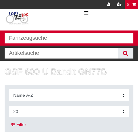
0
☰
GSF 600 U Bandit GN77B
Filter