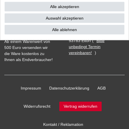
Alle akzeptieren
Auswahl akzeptieren
Vorkasse
Alle ablehnen
Barzahlung bei Abholung in
53783 Eitorf (
Bitte
Ab einem Warenwert von
unbedingt Termin
500 Euro versenden wir
vereinbaren!
)
die Ware kostenlos zu
Ihnen als Endverbraucher!
Impressum
Daten­schutz­erklärung
AGB
Widerrufs­recht
Vertrag widerrufen
Kontakt / Reklamation