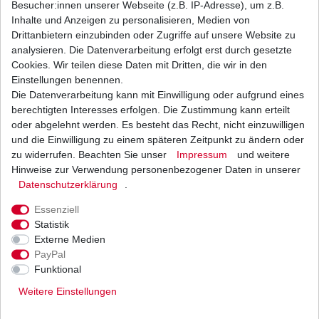
Besucher:innen unserer Webseite (z.B. IP-Adresse), um z.B.
Inhalte und Anzeigen zu personalisieren, Medien von
Luftfilter Hiflo Suzuki GSX 550 GN71D 1983 –
Drittanbietern einzubinden oder Zugriffe auf unsere Website zu
1987
analysieren. Die Datenverarbeitung erfolgt erst durch gesetzte
15,10 € *
Cookies. Wir teilen diese Daten mit Dritten, die wir in den
UVP 18,50 €
1
Stück
| 15,10 € / Stück
Einstellungen benennen.
*
inkl. ges. MwSt.
zzgl.
Versandkosten
Die Datenverarbeitung kann mit Einwilligung oder aufgrund eines
berechtigten Interesses erfolgen. Die Zustimmung kann erteilt
oder abgelehnt werden. Es besteht das Recht, nicht einzuwilligen
und die Einwilligung zu einem späteren Zeitpunkt zu ändern oder
zu widerrufen. Beachten Sie unser
Impressum
und weitere
Ölfilter für Suzuki Bimota verschiedene
Hersteller entspricht HF133
Hinweise zur Verwendung personenbezogener Daten in unserer
Daten­schutz­erklärung
.
ab 5,22 € *
UVP 6,39 €
*
inkl. ges. MwSt.
zzgl.
Versandkosten
Essenziell
Statistik
Externe Medien
PayPal
Funktional
Weitere Einstellungen
Versand
Bezahlarten