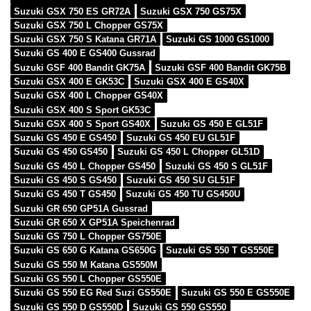
Suzuki GSX 750 ES GR72A
Suzuki GSX 750 GS75X
Suzuki GSX 750 L Chopper GS75X
Suzuki GSX 750 S Katana GR71A
Suzuki GS 1000 GS1000
Suzuki GS 400 E GS400 Gussrad
Suzuki GSF 400 Bandit GK75A
Suzuki GSF 400 Bandit GK75B
Suzuki GSX 400 E GK53C
Suzuki GSX 400 E GS40X
Suzuki GSX 400 L Chopper GS40X
Suzuki GSX 400 S Sport GK53C
Suzuki GSX 400 S Sport GS40X
Suzuki GS 450 E GL51F
Suzuki GS 450 E GS450
Suzuki GS 450 EU GL51F
Suzuki GS 450 GS450
Suzuki GS 450 L Chopper GL51D
Suzuki GS 450 L Chopper GS450
Suzuki GS 450 S GL51F
Suzuki GS 450 S GS450
Suzuki GS 450 SU GL51F
Suzuki GS 450 T GS450
Suzuki GS 450 TU GS450U
Suzuki GR 650 GP51A Gussrad
Suzuki GR 650 X GP51A Speichenrad
Suzuki GS 750 L Chopper GS750E
Suzuki GS 650 G Katana GS650G
Suzuki GS 550 T GS550E
Suzuki GS 550 M Katana GS550M
Suzuki GS 550 L Chopper GS550E
Suzuki GS 550 EG Red Suzi GS550E
Suzuki GS 550 E GS550E
Suzuki GS 550 D GS550D
Suzuki GS 550 GS550