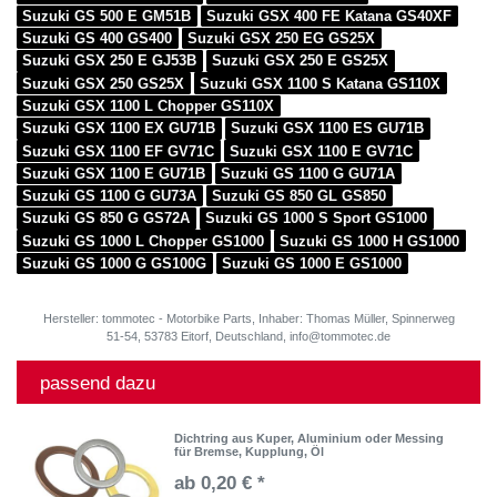
Suzuki GS 500 E GM51B
Suzuki GSX 400 FE Katana GS40XF
Suzuki GS 400 GS400
Suzuki GSX 250 EG GS25X
Suzuki GSX 250 E GJ53B
Suzuki GSX 250 E GS25X
Suzuki GSX 250 GS25X
Suzuki GSX 1100 S Katana GS110X
Suzuki GSX 1100 L Chopper GS110X
Suzuki GSX 1100 EX GU71B
Suzuki GSX 1100 ES GU71B
Suzuki GSX 1100 EF GV71C
Suzuki GSX 1100 E GV71C
Suzuki GSX 1100 E GU71B
Suzuki GS 1100 G GU71A
Suzuki GS 1100 G GU73A
Suzuki GS 850 GL GS850
Suzuki GS 850 G GS72A
Suzuki GS 1000 S Sport GS1000
Suzuki GS 1000 L Chopper GS1000
Suzuki GS 1000 H GS1000
Suzuki GS 1000 G GS100G
Suzuki GS 1000 E GS1000
Hersteller: tommotec - Motorbike Parts, Inhaber: Thomas Müller, Spinnerweg
51-54, 53783 Eitorf, Deutschland, info@tommotec.de
passend dazu
Dichtring aus Kuper, Aluminium oder Messing
für Bremse, Kupplung, Öl
ab 0,20 € *