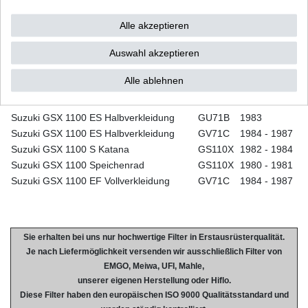
Suzuki GSX 750 Speichenrad
GS75X
1980 - 1981
Suzuki GSX 750 EF Vollverkleidung
GR72A
1984 - 1986
Alle akzeptieren
Suzuki GSX 1100 L
GS110X
1980
Auswahl akzeptieren
Suzuki GSX 1100 E Anti Dive
GU71B
1983
Suzuki GSX 1100 E Anti Dive
GV71C
1986- 1987
Alle ablehnen
Suzuki GSX 1100 E Gussrad
GS110X
1980 - 1981
Suzuki GSX 1100 E Gussrad
GU71B
1982 - 1983
Suzuki GSX 1100 ES Halbverkleidung
GU71B
1983
Suzuki GSX 1100 ES Halbverkleidung
GV71C
1984 - 1987
Suzuki GSX 1100 S Katana
GS110X
1982 - 1984
Suzuki GSX 1100 Speichenrad
GS110X
1980 - 1981
Suzuki GSX 1100 EF Vollverkleidung
GV71C
1984 - 1987
Sie erhalten bei uns nur hochwertige Filter in Erstausrüsterqualität.
Je nach Liefermöglichkeit versenden wir ausschließlich Filter von
EMGO, Meiwa, UFI, Mahle,
unserer eigenen Herstellung oder Hiflo.
Diese Filter haben den europäischen ISO 9000 Qualitätsstandard und