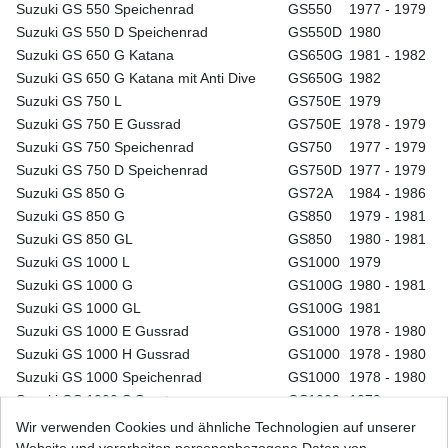
Suzuki GS 550 Speichenrad
GS550
1977 - 1979
Suzuki GS 550 D Speichenrad
GS550D
1980
Suzuki GS 650 G Katana
GS650G
1981 - 1982
Suzuki GS 650 G Katana mit Anti Dive
GS650G
1982
Suzuki GS 750 L
GS750E
1979
Suzuki GS 750 E Gussrad
GS750E
1978 - 1979
Suzuki GS 750 Speichenrad
GS750
1977 - 1979
Suzuki GS 750 D Speichenrad
GS750D
1977 - 1979
Suzuki GS 850 G
GS72A
1984 - 1986
Suzuki GS 850 G
GS850
1979 - 1981
Suzuki GS 850 GL
GS850
1980 - 1981
Suzuki GS 1000 L
GS1000
1979
Suzuki GS 1000 G
GS100G
1980 - 1981
Suzuki GS 1000 GL
GS100G
1981
Suzuki GS 1000 E Gussrad
GS1000
1978 - 1980
Suzuki GS 1000 H Gussrad
GS1000
1978 - 1980
Suzuki GS 1000 Speichenrad
GS1000
1978 - 1980
Suzuki GS 1000 S Sport
GS1000
1979
Suzuki GS 1100 G
GU71A
1986
Wir verwenden Cookies und ähnliche Technologien auf unserer
Suzuki GS 1100 G
GU73A
1984- 1985
Website und verarbeiten personenbezogene Daten von