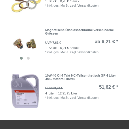
1
Stück
| 0,20 € / Stück
*
inkl. ges. MwSt.
zzgl.
Versandkosten
Magnetische Ölablassschraube verschiedene
Grössen
ab 6,21 € *
UVP 7,61 €
1
Stück
| 6,21 € / Stück
*
inkl. ges. MwSt.
zzgl.
Versandkosten
10W-40 Öl 4 Takt HC-Teilsynthetisch GP 4 Liter
JMC Motoröl 10W40
51,62 € *
UVP 63,24 €
4
Liter
| 12,91 € / Liter
*
inkl. ges. MwSt.
zzgl.
Versandkosten