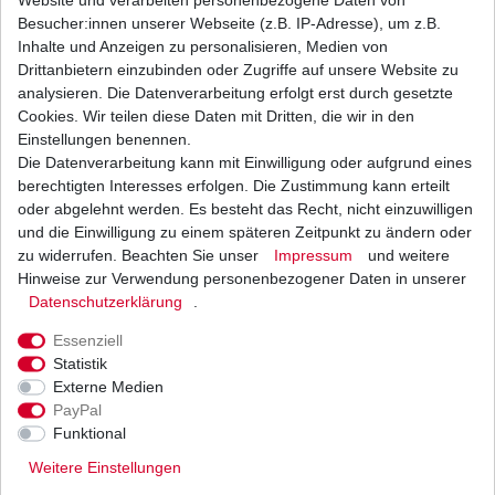
Besucher:innen unserer Webseite (z.B. IP-Adresse), um z.B.
Suzuki GSF 400 Bandit
GK75A
1991 - 1995
Inhalte und Anzeigen zu personalisieren, Medien von
Suzuki GSF 400 Bandit
GK75B
1991 - 1995
Drittanbietern einzubinden oder Zugriffe auf unsere Website zu
Suzuki GSX 250 E
GJ53B
1982 - 1983
analysieren. Die Datenverarbeitung erfolgt erst durch gesetzte
Suzuki GSX 250
GS25X
1980 - 1981
Cookies. Wir teilen diese Daten mit Dritten, die wir in den
Suzuki GSX 400 E
GK53C
1982 - 1987
Einstellungen benennen.
Suzuki GSX 400 S
GK53C
1983 - 1987
Die Datenverarbeitung kann mit Einwilligung oder aufgrund eines
Suzuki GSX 400 E
GS40X
1980 - 1981
berechtigten Interesses erfolgen. Die Zustimmung kann erteilt
Suzuki GSX 400 L
GS40X
1980 - 1983
oder abgelehnt werden. Es besteht das Recht, nicht einzuwilligen
Suzuki GSX 400 S
GS40X
1980 - 1981
und die Einwilligung zu einem späteren Zeitpunkt zu ändern oder
Suzuki GSX 400 FE Katana
GS40XF
1981 - 1983
zu widerrufen. Beachten Sie unser
Impressum
und weitere
Suzuki GSX 550 ES Halbverkleidung
GN71D
1983 - 1987
Hinweise zur Verwendung personenbezogener Daten in unserer
Daten­schutz­erklärung
.
Suzuki GSX 550 E Lenkerverkleidung
GN71D
1983 - 1986
Suzuki GSX 550 EU Lenkerverkleidung
GN71D
1985 - 1987
Essenziell
Suzuki GSX 550 EF Vollverkleidung
GN71D
1984 - 1987
Statistik
Suzuki GSX 750 L
GS75X
1980 - 1981
Externe Medien
Suzuki GSX 750 E Gussrad
GS75X
1980 - 1983
PayPal
Suzuki GSX 750 EG Gussrad Silver Suzi
GS75X
1980
Funktional
Suzuki GSX 750 ES Halbverkleidung
GR72A
1983 - 1986
Weitere Einstellungen
Suzuki GSX 750 S Katana
GR71A
1982 - 1984