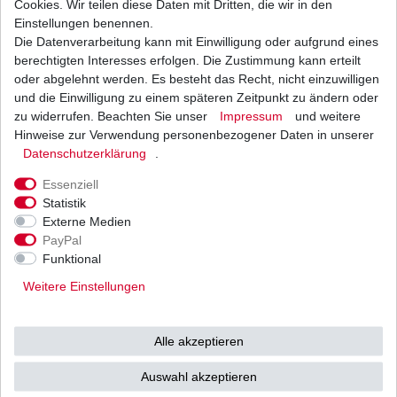
Cookies. Wir teilen diese Daten mit Dritten, die wir in den
Einstellungen benennen.
Die Datenverarbeitung kann mit Einwilligung oder aufgrund eines
Stator Lichtmaschine Suzuki GSX 550 E GN71D
1983 - 1987
berechtigten Interesses erfolgen. Die Zustimmung kann erteilt
99,80 € *
oder abgelehnt werden. Es besteht das Recht, nicht einzuwilligen
UVP 163,95 €
und die Einwilligung zu einem späteren Zeitpunkt zu ändern oder
1
Stück
| 99,80 € / Stück
*
inkl. ges. MwSt.
zzgl.
Versandkosten
zu widerrufen. Beachten Sie unser
Impressum
und weitere
Hinweise zur Verwendung personenbezogener Daten in unserer
Daten­schutz­erklärung
.
Essenziell
Statistik
Externe Medien
Versand
Bezahlarten
PayPal
Funktional
Weitere Einstellungen
Vorkasse
Alle akzeptieren
Barzahlung bei Abholung in
53783 Eitorf (
Bitte
Ab einem Warenwert von
Auswahl akzeptieren
unbedingt Termin
500 Euro versenden wir