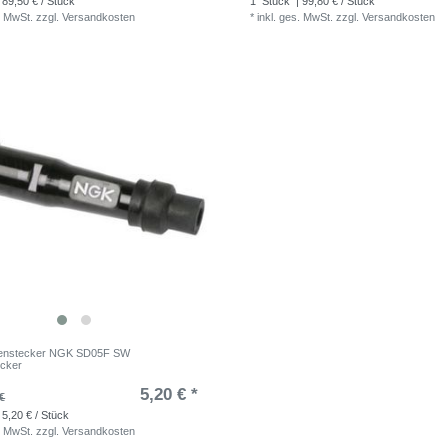
 89,50 € / Stück
1
Stück
| 99,80 € / Stück
. MwSt.
zzgl.
Versandkosten
*
inkl. ges. MwSt.
zzgl.
Versandkosten
enstecker NGK SD05F SW
ecker
5,20 € *
€
 5,20 € / Stück
. MwSt.
zzgl.
Versandkosten