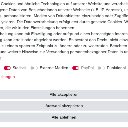
89,82 € *
59
Cookies und ähnliche Technologien auf unserer Website und verarbei
3 €
UVP 100,85 €
ne Daten von Besucher:innen unserer Webseite (z.B. IP-Adresse), um
 89,82 € / Stück
1
Stück
| 59,90 € / Stück
. MwSt.
zzgl.
Versandkosten
*
inkl. ges. MwSt.
zzgl.
Versandkosten
u personalisieren, Medien von Drittanbietern einzubinden oder Zugriff
ysieren. Die Datenverarbeitung erfolgt erst durch gesetzte Cookies. Wi
en, die wir in den Einstellungen benennen.
beitung kann mit Einwilligung oder aufgrund eines berechtigten Interes
 kann erteilt oder abgelehnt werden. Es besteht das Recht, nicht einz
ng zu einem späteren Zeitpunkt zu ändern oder zu widerrufen. Beachten
und weitere Hinweise zur Verwendung personenbezogener Daten in u
g
.
Statistik
Externe Medien
PayPal
Funktional
ellungen
Alle akzeptieren
Auswahl akzeptieren
ichtmaschine Suzuki GSX 550 E GN71D
Stator Lichtmaschine Suzuki GSX 550 
87 japanische HQ
1983 - 1987
Alle ablehnen
89,50 € *
99
39 €
UVP 163,95 €