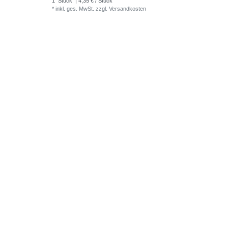
1
Stück
| 4,35 € / Stück
*
inkl. ges. MwSt.
zzgl.
Versandkosten