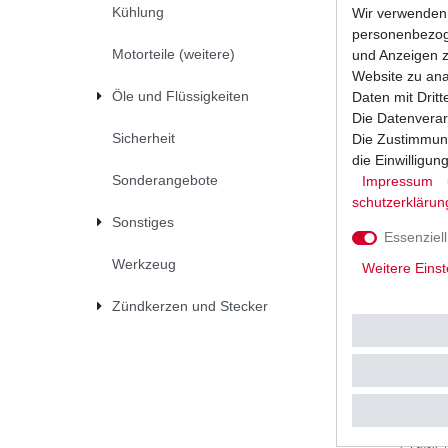
Kühlung
Wir verwenden 
UVP 110,0
personenbezoge
1
Stück
|
*
inkl. ges
Motorteile (weitere)
und Anzeigen z
Website zu anal
Öle und Flüssigkeiten
Daten mit Dritt
Die Datenverar
Sicherheit
Die Zustimmung
die Einwilligu
Sonderangebote
Impressum
schutz­erklärun
Sonstiges
Essenziell
Werkzeug
Weitere Einst
Zündkerzen und Stecker
Regler L
1983 - 19
UVP 125,