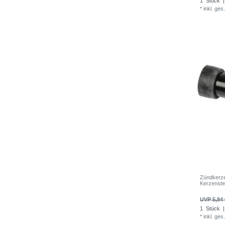
1
Stück
|
*
inkl. ges
Zündkerz
Kerzenst
UVP 5,84 
1
Stück
|
*
inkl. ges