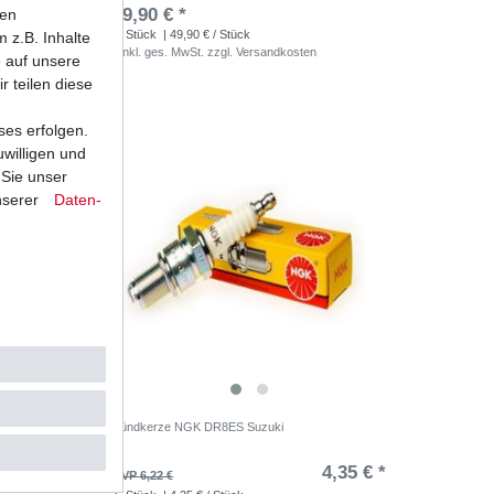
,90 € *
49,90 € *
ten
1
Stück
| 49,90 € / Stück
 z.B. Inhalte
*
inkl. ges. MwSt.
zzgl.
Versandkosten
e auf unsere
r teilen diese
ses erfolgen.
uwilligen und
 Sie unser
nserer
Daten­
E GN71D
Zündkerze NGK DR8ES Suzuki
,80 € *
4,35 € *
UVP 6,22 €