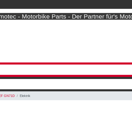
otec - Motorbike Parts - Der Partner für's Mot
EF GN71D
Elektrik