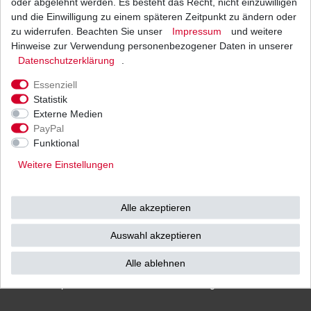
oder abgelehnt werden. Es besteht das Recht, nicht einzuwilligen
und die Einwilligung zu einem späteren Zeitpunkt zu ändern oder
zu widerrufen. Beachten Sie unser
Impressum
und weitere
Hinweise zur Verwendung personenbezogener Daten in unserer
Versand
Bezahlarten
Daten­schutz­erklärung
.
Essenziell
Statistik
Externe Medien
PayPal
Vorkasse
Funktional
Barzahlung bei Abholung in
Weitere Einstellungen
53783 Eitorf (
Bitte
Ab einem Warenwert von
unbedingt Termin
500 Euro versenden wir
vereinbaren!
)
die Ware kostenlos zu
Alle akzeptieren
Ihnen als Endverbraucher!
Auswahl akzeptieren
Alle ablehnen
Impressum
Daten­schutz­erklärung
AGB