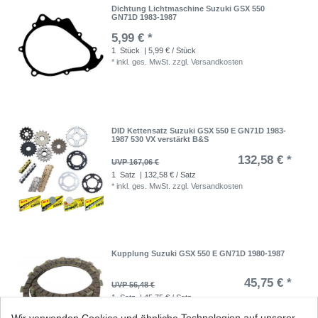
Dichtung Lichtmaschine Suzuki GSX 550
GN71D 1983-1987
5,99 € *
1
Stück
| 5,99 € / Stück
*
inkl. ges. MwSt.
zzgl.
Versandkosten
DID Kettensatz Suzuki GSX 550 E GN71D 1983-
1987 530 VX verstärkt B&S
132,58 € *
UVP 167,06 €
1
Satz
| 132,58 € / Satz
*
inkl. ges. MwSt.
zzgl.
Versandkosten
Kupplung Suzuki GSX 550 E GN71D 1980-1987
45,75 € *
UVP 56,48 €
1
Satz
| 45,75 € / Satz
*
inkl. ges. MwSt.
zzgl.
Versandkosten
Wir verwenden Cookies und ähnliche Technologien auf unserer