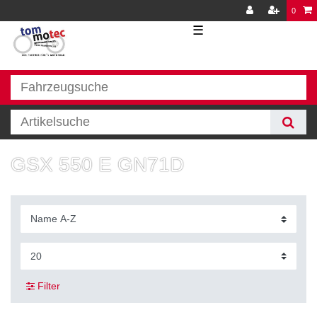
0
☰
GSX 550 E GN71D
Filter