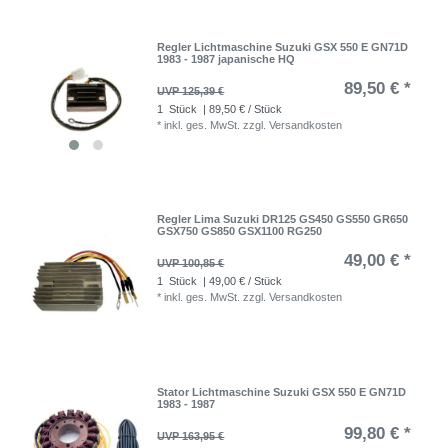
Regler Lichtmaschine Suzuki GSX 550 E GN71D
1983 - 1987 japanische HQ
89,50 € *
UVP 125,39 €
1
Stück
| 89,50 € / Stück
*
inkl. ges. MwSt.
zzgl.
Versandkosten
Regler Lima Suzuki DR125 GS450 GS550 GR650
GSX750 GS850 GSX1100 RG250
49,00 € *
UVP 100,85 €
1
Stück
| 49,00 € / Stück
*
inkl. ges. MwSt.
zzgl.
Versandkosten
Stator Lichtmaschine Suzuki GSX 550 E GN71D
1983 - 1987
99,80 € *
UVP 163,95 €