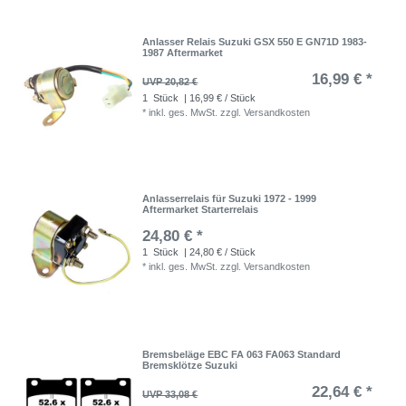
Anlasser Relais Suzuki GSX 550 E GN71D 1983-
1987 Aftermarket
16,99 € *
UVP 20,82 €
1
Stück
| 16,99 € / Stück
*
inkl. ges. MwSt.
zzgl.
Versandkosten
Anlasserrelais für Suzuki 1972 - 1999
Aftermarket Starterrelais
24,80 € *
1
Stück
| 24,80 € / Stück
*
inkl. ges. MwSt.
zzgl.
Versandkosten
Bremsbeläge EBC FA 063 FA063 Standard
Bremsklötze Suzuki
22,64 € *
UVP 33,08 €