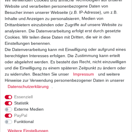
Website und verarbeiten personenbezogene Daten von
Besucher:innen unserer Webseite (z.B. IP-Adresse), um z.B.
Inhalte und Anzeigen zu personalisieren, Medien von
Luftfilter Hiflo Suzuki GSX 550 GN71D 1983 –
Drittanbietern einzubinden oder Zugriffe auf unsere Website zu
1987
analysieren. Die Datenverarbeitung erfolgt erst durch gesetzte
15,10 € *
Cookies. Wir teilen diese Daten mit Dritten, die wir in den
UVP 18,50 €
1
Stück
| 15,10 € / Stück
Einstellungen benennen.
*
inkl. ges. MwSt.
zzgl.
Versandkosten
Die Datenverarbeitung kann mit Einwilligung oder aufgrund eines
berechtigten Interesses erfolgen. Die Zustimmung kann erteilt
oder abgelehnt werden. Es besteht das Recht, nicht einzuwilligen
und die Einwilligung zu einem späteren Zeitpunkt zu ändern oder
zu widerrufen. Beachten Sie unser
Impressum
und weitere
Ölfilter für Suzuki Bimota verschiedene
Hersteller entspricht HF133
Hinweise zur Verwendung personenbezogener Daten in unserer
Daten­schutz­erklärung
.
ab 5,22 € *
UVP 6,39 €
*
inkl. ges. MwSt.
zzgl.
Versandkosten
Essenziell
Statistik
Externe Medien
PayPal
Funktional
Regler Lichtmaschine aus dem Zubehör Suzuki
GSX 550 E GN71D 1985-1987
Weitere Einstellungen