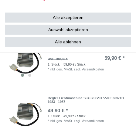
89,82 € *
UVP 110,03 €
1
Stück
| 89,82 € / Stück
Alle akzeptieren
*
inkl. ges. MwSt.
zzgl.
Versandkosten
Auswahl akzeptieren
Alle ablehnen
Regler Lichtmaschine Suzuki GSX 550 E GN71D
1983 - 1987
59,90 € *
UVP 100,85 €
1
Stück
| 59,90 € / Stück
*
inkl. ges. MwSt.
zzgl.
Versandkosten
Regler Lichtmaschine Suzuki GSX 550 E GN71D
1983 - 1987
49,90 € *
1
Stück
| 49,90 € / Stück
*
inkl. ges. MwSt.
zzgl.
Versandkosten