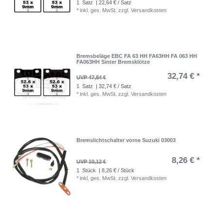
1
Satz
| 22,64 € / Satz
*
inkl. ges. MwSt.
zzgl.
Versandkosten
Bremsbeläge EBC FA 63 HH FA63HH FA 063 HH
FA063HH Sinter Bremsklötze
32,74 € *
UVP 47,84 €
1
Satz
| 32,74 € / Satz
*
inkl. ges. MwSt.
zzgl.
Versandkosten
Bremslichtschalter vorne Suzuki 03003
8,26 € *
UVP 10,12 €
1
Stück
| 8,26 € / Stück
*
inkl. ges. MwSt.
zzgl.
Versandkosten