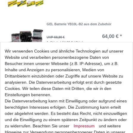
GEL Batterie YB10L-B2 aus dem Zubehör
64,00 € *
UVP 69,90 €
1
Stück
| 64,00 € / Stück
*
inkl. ges. MwSt.
zzgl.
Versandkosten
Wir verwenden Cookies und ähnliche Technologien auf unserer
Website und verarbeiten personenbezogene Daten von
Besucher:innen unserer Webseite (z.B. IP-Adresse), um z.B.
Inhalte und Anzeigen zu personalisieren, Medien von
Drittanbietern einzubinden oder Zugriffe auf unsere Website zu
Kupplung Suzuki GS 500 GM51 BK 1989-2008
analysieren. Die Datenverarbeitung erfolgt erst durch gesetzte
53,53 € *
Cookies. Wir teilen diese Daten mit Dritten, die wir in den
UVP 66,09 €
1
Satz
| 53,53 € / Satz
Einstellungen benennen.
*
inkl. ges. MwSt.
zzgl.
Versandkosten
Die Datenverarbeitung kann mit Einwilligung oder aufgrund eines
berechtigten Interesses erfolgen. Die Zustimmung kann erteilt
oder abgelehnt werden. Es besteht das Recht, nicht einzuwilligen
und die Einwilligung zu einem späteren Zeitpunkt zu ändern oder
zu widerrufen. Beachten Sie unser
Impressum
und weitere
Luftfilter Hiflo HFA3503 HFA 3503 ersetzt
HFA3501 HFA 3501
Hinweise zur Verwendung personenbezogener Daten in unserer