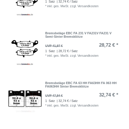
1
Satz
| 32,74 € / Satz
*
inkl. ges. MwSt.
zzgl.
Versandkosten
Bremsbeläge EBC FA 231 V FA231V FA231 V
Semi-Sinter Bremsklötze
28,72 € *
UVP 41,97 €
1
Satz
| 28,72 € / Satz
*
inkl. ges. MwSt.
zzgl.
Versandkosten
Bremsbeläge EBC FA 63 HH FA63HH FA 063 HH
FA063HH Sinter Bremsklötze
32,74 € *
UVP 47,84 €
1
Satz
| 32,74 € / Satz
*
inkl. ges. MwSt.
zzgl.
Versandkosten