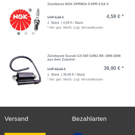
Zündkerze NGK DPR8EA-9 DPR 8 EA 9
4,59 € *
UVP 6,56 €
1
Stück
| 4,59 € / Stück
*
inkl. ges. MwSt.
zzgl.
Versandkosten
Zündspule Suzuki GS 500 GM51 BK 1989-2008
aus dem Zubehör
39,90 € *
UVP 58,00 €
1
Stück
| 39,90 € / Stück
*
inkl. ges. MwSt.
zzgl.
Versandkosten
Versand
Bezahlarten