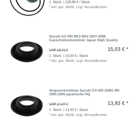
1
Stück
| 128,86 € / Stück
*
inkl. ges. MwSt.
zzgl.
Versandkosten
Suzuki GS 500 BK2 BK4 2007-2008
Gasschiebermembran Japan High Quality
15,03 € *
UVP 18,41 €
1
Stück
| 15,03 € / Stück
*
inkl. ges. MwSt.
zzgl.
Versandkosten
Vergasermembran Suzuki GS 500 GM51 BK
1994-2006 japanische HQ
13,93 € *
UVP 17,07 €
1
Stück
| 13,93 € / Stück
*
inkl. ges. MwSt.
zzgl.
Versandkosten