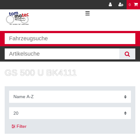
0
☰
GS 500 U BK4111
Filter