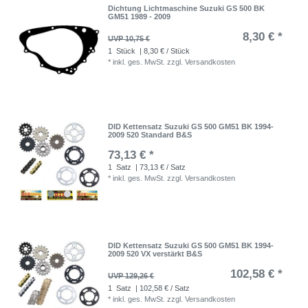
Dichtung Lichtmaschine Suzuki GS 500 BK
GM51 1989 - 2009
8,30 € *
UVP 10,75 €
1
Stück
| 8,30 € / Stück
*
inkl. ges. MwSt.
zzgl.
Versandkosten
DID Kettensatz Suzuki GS 500 GM51 BK 1994-
2009 520 Standard B&S
73,13 € *
1
Satz
| 73,13 € / Satz
*
inkl. ges. MwSt.
zzgl.
Versandkosten
DID Kettensatz Suzuki GS 500 GM51 BK 1994-
2009 520 VX verstärkt B&S
102,58 € *
UVP 129,26 €
1
Satz
| 102,58 € / Satz
*
inkl. ges. MwSt.
zzgl.
Versandkosten