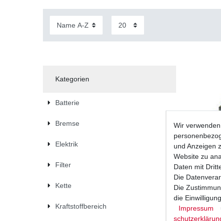
Kategorien
Batterie
Bremse
Wir verwenden 
personenbezoge
Elektrik
und Anzeigen z
Website zu anal
Filter
Daten mit Dritt
Die Datenverar
Kette
Die Zustimmung
die Einwilligu
Kraftstoffbereich
Impressum
Batterie Y
Sonderan
schutz­erklärun