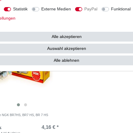
€ *
13
UVP 16,76 €
Statistik
Externe Medien
PayPal
Funktional
 15,00 € / Stück
1
Stück
| 13,68 € / Stück
. MwSt.
zzgl.
Versandkosten
*
inkl. ges. MwSt.
zzgl.
Versandkosten
ellungen
Alle akzeptieren
Auswahl akzeptieren
Alle ablehnen
e NGK BR7HS, BR7 HS, BR 7 HS
4,16 € *
€