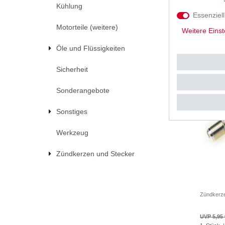
Kühlung
15,00 
Essenziell
1
Stück
|
*
inkl. ges
Motorteile (weitere)
Weitere Einst
Öle und Flüssigkeiten
Sicherheit
Sonderangebote
Sonstiges
Werkzeug
Zündkerzen und Stecker
Zündkerz
UVP 5,95 