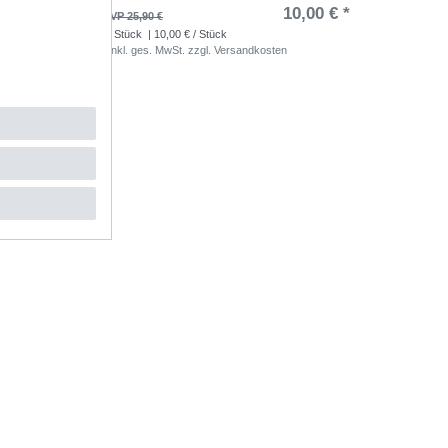
,68 € *
10,00 € *
UVP 25,90 €
1
Stück
| 10,00 € / Stück
*
inkl. ges. MwSt.
zzgl.
Versandkosten