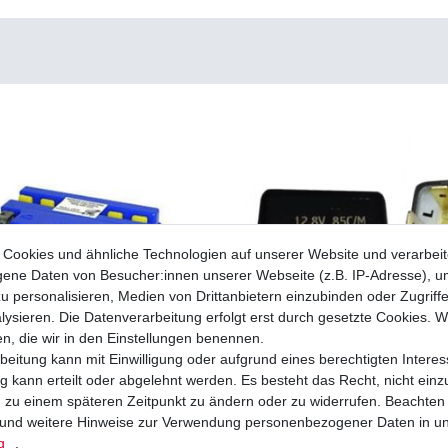
Cookies und ähnliche Technologien auf unserer Website und verarbei
ne Daten von Besucher:innen unserer Webseite (z.B. IP-Adresse), um
u personalisieren, Medien von Drittanbietern einzubinden oder Zugriff
ysieren. Die Datenverarbeitung erfolgt erst durch gesetzte Cookies. Wi
en, die wir in den Einstellungen benennen.
beitung kann mit Einwilligung oder aufgrund eines berechtigten Interes
 kann erteilt oder abgelehnt werden. Es besteht das Recht, nicht einz
ng zu einem späteren Zeitpunkt zu ändern oder zu widerrufen. Beachten
und weitere Hinweise zur Verwendung personenbezogener Daten in u
uasa YB4L-B High Quality Auslaufartikel
Blinkrelais Blinker 12 V - 2 polig - 10W x
gebot
universal
g
.