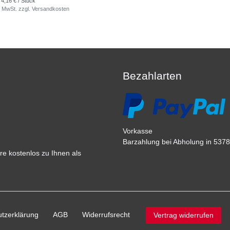
 4,16 € / Stück
. MwSt.
zzgl.
Versandkosten
Bezahlarten
Vorkasse
Barzahlung bei Abholung in 53783
e kostenlos zu Ihnen als
tz­erklärung
AGB
Widerrufs­recht
Vertrag widerrufen