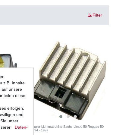
Filter
ten
 z.B. Inhalte
e auf unsere
r teilen diese
ses erfolgen.
uwilligen und
 Sie unser
nserer
Daten­
 2 + 3,4W
Regler Lichtmaschine Sachs Limbo 50 Reggae 50
1994 - 1997