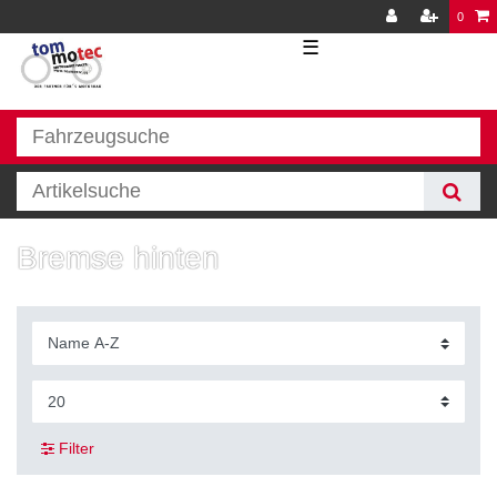
0
☰
Bremse hinten
Filter