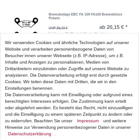
Bremsbeläge EBC FA 159 FA159 Bremsklötze
Polaris
ab 20,15 € *
UVP 29,43 €
*
inkl. ges. MwSt.
zzgl.
Versandkosten
Wir verwenden Cookies und ähnliche Technologien auf unserer
Website und verarbeiten personenbezogene Daten von
Besucher:innen unserer Webseite (z.B. IP-Adresse), um z.B.
Inhalte und Anzeigen zu personalisieren, Medien von
Drittanbietern einzubinden oder Zugriffe auf unsere Website zu
Bremsbeläge EBC FA 475 FA475 Bremsklötze
Polaris
analysieren. Die Datenverarbeitung erfolgt erst durch gesetzte
ab 20,15 € *
Cookies. Wir teilen diese Daten mit Dritten, die wir in den
UVP 29,43 €
*
inkl. ges. MwSt.
zzgl.
Versandkosten
Einstellungen benennen.
Die Datenverarbeitung kann mit Einwilligung oder aufgrund eines
berechtigten Interesses erfolgen. Die Zustimmung kann erteilt
oder abgelehnt werden. Es besteht das Recht, nicht einzuwilligen
und die Einwilligung zu einem späteren Zeitpunkt zu ändern oder
zu widerrufen. Beachten Sie unser
Impressum
und weitere
Bremsbeläge hinten EBC Polaris Sportsman 500
6WD 2000-2008
Hinweise zur Verwendung personenbezogener Daten in unserer
Daten­schutz­erklärung
.
28,60 € *
UVP 41,78 €