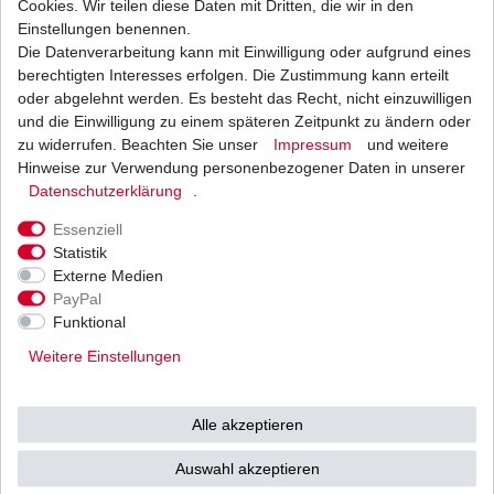
Cookies. Wir teilen diese Daten mit Dritten, die wir in den
Einstellungen benennen.
Die Datenverarbeitung kann mit Einwilligung oder aufgrund eines
Bremsbeläge EBC FA 159 FA159 Bremsklötze
Polaris
berechtigten Interesses erfolgen. Die Zustimmung kann erteilt
ab 20,15 € *
oder abgelehnt werden. Es besteht das Recht, nicht einzuwilligen
UVP 29,43 €
und die Einwilligung zu einem späteren Zeitpunkt zu ändern oder
*
inkl. ges. MwSt.
zzgl.
Versandkosten
zu widerrufen. Beachten Sie unser
Impressum
und weitere
Hinweise zur Verwendung personenbezogener Daten in unserer
Daten­schutz­erklärung
.
Essenziell
Statistik
Externe Medien
Versand
Bezahlarten
PayPal
Funktional
Weitere Einstellungen
Vorkasse
Alle akzeptieren
Barzahlung bei Abholung in
53783 Eitorf (
Bitte
Ab einem Warenwert von
Auswahl akzeptieren
unbedingt Termin
500 Euro versenden wir