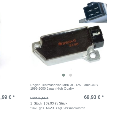
Regler Lichtmaschine MBK XC 125 Flame 4NB
1996-2000 Japan High Quality
,99 € *
69,93 € *
UVP 85,66 €
1
Stück
| 69,93 € / Stück
*
inkl. ges. MwSt.
zzgl.
Versandkosten