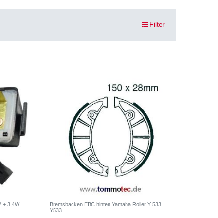
Filter
 2 + 3,4W
Bremsbacken EBC hinten Yamaha Roller Y 533
Y533