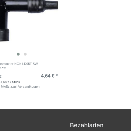
enstecker NGK LD05F SW
ecker
4,64 € *
€
 4,64 € / Stück
. MwSt.
zzgl.
Versandkosten
Bezahlarten