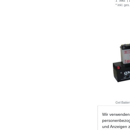
1
Satz
| 
*
inkl. ges
Gel Batte
Wir verwenden 
UVP 59,9
personenbezoge
1
Stück
|
*
inkl. ges
und Anzeigen z