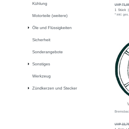
Kühlung
UVP 71,0
1
Stück
|
*
inkl. ges
Motorteile (weitere)
Öle und Flüssigkeiten
Sicherheit
Sonderangebote
Sonstiges
Werkzeug
Zündkerzen und Stecker
Bremsbac
UVP 22,7