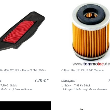
 Hiflo MBK XC 125 X Flame X 5ML 2004 -
Ölfilter Hiflo HF143 HF 143 Yamaha
7,70 € *
7
€
UVP 9,79 €
 7,70 € / Stück
1
Stück
| 7,99 € / Stück
. MwSt.
zzgl.
Versandkosten
*
inkl. ges. MwSt.
zzgl.
Versandkosten