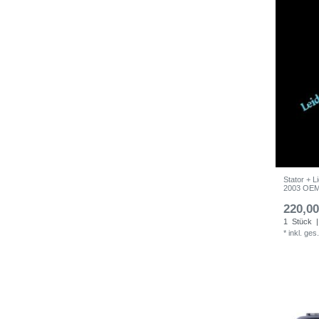
Stator + 
2003 OE
220,00
1
Stück
|
*
inkl. ges