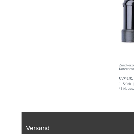
Zündkerz
Kerzenst
UVP 5,91 
1
Stück
|
*
inkl. ges
Versand