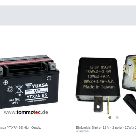
Yuasa YTX7A-BS High Quality
Blinkrelais Blinker 12 V - 2 polig - 10W x
universal