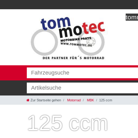
tomm
Zur Startseite gehen
Motorrad
MBK
125 ccm
125 ccm