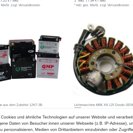
17,21 € / Satz
1
Satz
| 7,58 € / Satz
. MwSt.
zzgl.
Versandkosten
*
inkl. ges. MwSt.
zzgl.
Versandkosten
rie aus dem Zubehör 12N7-3B
Lichtmaschine MBK XN 125 Doodo SE04
2005
54,77 € *
75
Cookies und ähnliche Technologien auf unserer Website und verarbei
1 €
UVP 184,67 €
ne Daten von Besucher:innen unserer Webseite (z.B. IP-Adresse), um
 54,77 € / Stück
1
Stück
| 75,42 € / Stück
. MwSt.
zzgl.
Versandkosten
*
inkl. ges. MwSt.
zzgl.
Versandkosten
u personalisieren, Medien von Drittanbietern einzubinden oder Zugriff