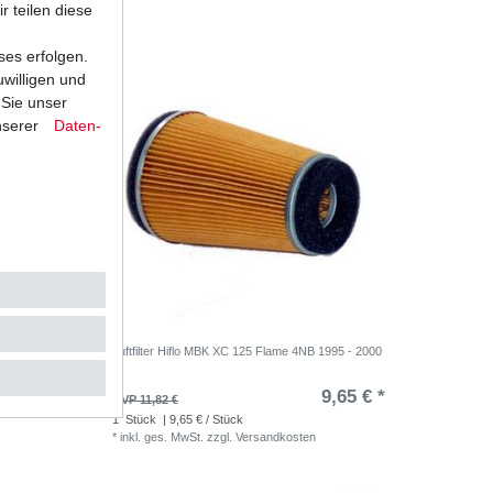
r teilen diese
ses erfolgen.
uwilligen und
 Sie unser
nserer
Daten­
 MBK
Luftfilter Hiflo MBK XC 125 Flame 4NB 1995 - 2000
,04 € *
9,65 € *
UVP 11,82 €
1
Stück
| 9,65 € / Stück
*
inkl. ges. MwSt.
zzgl.
Versandkosten