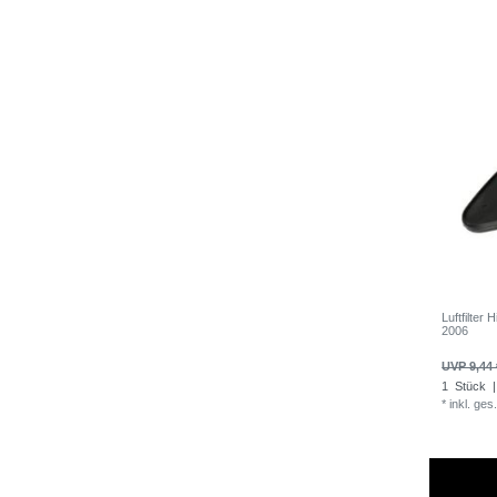
Luftfilter
2006
UVP 9,44 
1
Stück
|
*
inkl. ges