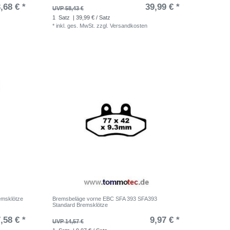
,68 € *
39,99 € *
UVP 58,43 €
1
Satz
| 39,99 € / Satz
*
inkl. ges. MwSt.
zzgl.
Versandkosten
emsklötze
Bremsbeläge vorne EBC SFA 393 SFA393
Standard Bremsklötze
,58 € *
9,97 € *
UVP 14,57 €