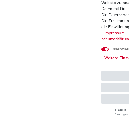
Website zu anal
Daten mit Dritt
Die Datenverar
Die Zustimmung
die Einwilligu
Impressum
schutz­erklärun
Essenziell
Weitere Einst
Lichtmasc
1998-200
UVP 184,
1
Stück
|
*
inkl. ges