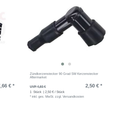
Zündkerzenstecker 90 Grad SW Kerzenstecker
Aftermarket
,66 € *
2,50 € *
UVP 4,93 €
1
Stück
| 2,50 € / Stück
*
inkl. ges. MwSt.
zzgl.
Versandkosten