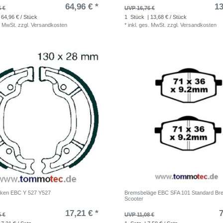
64,96 € *
13
5 €
UVP 16,76 €
 64,96 € / Stück
1
Stück
| 13,68 € / Stück
. MwSt.
zzgl.
Versandkosten
*
inkl. ges. MwSt.
zzgl.
Versandkosten
ken EBC Y 527 Y527
Bremsbeläge EBC SFA 101 Standard Br
Scooter
17,21 € *
7
5 €
UVP 11,08 €