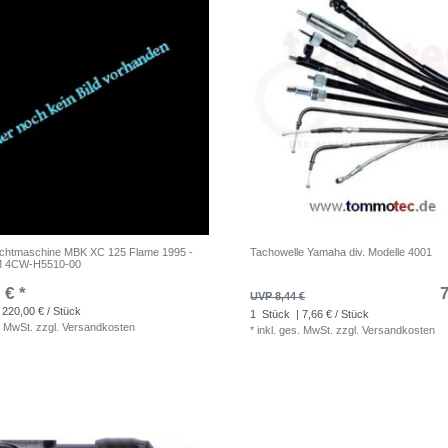
Lichtmaschine MBK XC 125 Flame 1995 -
Tachowelle Yamaha div. Modelle 4001
M 4CW-H5510-00
 € *
7
UVP 8,44 €
 220,00 € / Stück
1
Stück
| 7,66 € / Stück
. MwSt.
zzgl.
Versandkosten
*
inkl. ges. MwSt.
zzgl.
Versandkosten