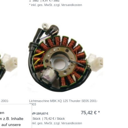
1
Satz
| 9,97 € / Satz
*
inkl. ges. MwSt.
zzgl.
Versandkosten
 2001-
Lichtmaschine MBK XQ 125 Thunder SE05 2001-
2003
,42 € *
75,42 € *
ten
UVP 184,67 €
 z.B. Inhalte
1
Stück
| 75,42 € / Stück
*
inkl. ges. MwSt.
zzgl.
Versandkosten
e auf unsere