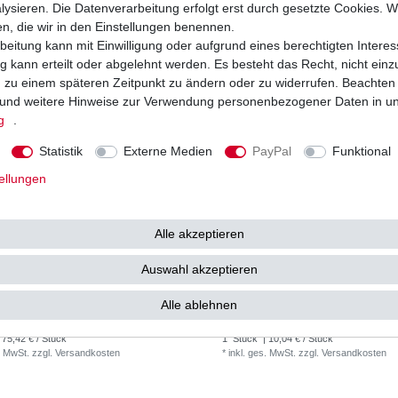
ysieren. Die Datenverarbeitung erfolgt erst durch gesetzte Cookies. Wi
en, die wir in den Einstellungen benennen.
beitung kann mit Einwilligung oder aufgrund eines berechtigten Interes
 kann erteilt oder abgelehnt werden. Es besteht das Recht, nicht einz
ng zu einem späteren Zeitpunkt zu ändern oder zu widerrufen. Beachten
und weitere Hinweise zur Verwendung personenbezogener Daten in u
g
.
Statistik
Externe Medien
PayPal
Funktional
ellungen
Alle akzeptieren
Auswahl akzeptieren
hine MBK YP 125 R Skyliner SE02 SE06
Luftfilter Athena Benelli, Italjet, Malaguti,
7
Yamaha S410485200035
Alle ablehnen
75,42 € *
10
67 €
UVP 12,30 €
 75,42 € / Stück
1
Stück
| 10,04 € / Stück
. MwSt.
zzgl.
Versandkosten
*
inkl. ges. MwSt.
zzgl.
Versandkosten