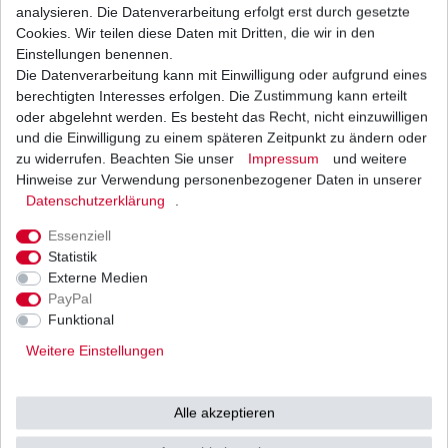
analysieren. Die Datenverarbeitung erfolgt erst durch gesetzte
aus
Cookies. Wir teilen diese Daten mit Dritten, die wir in den
Einstellungen benennen.
japanischer
Die Datenverarbeitung kann mit Einwilligung oder aufgrund eines
berechtigten Interesses erfolgen. Die Zustimmung kann erteilt
oder abgelehnt werden. Es besteht das Recht, nicht einzuwilligen
Originalteile -
und die Einwilligung zu einem späteren Zeitpunkt zu ändern oder
zu widerrufen. Beachten Sie unser
Impressum
und weitere
Hinweise zur Verwendung personenbezogener Daten in unserer
Herstellung
Daten­schutz­erklärung
.
Essenziell
u.a. von
Mitsubishi /
Statistik
Externe Medien
PayPal
Shindengen u.v.w.
Funktional
Weitere Einstellungen
(Vertrieb durch
Tourmax / SUN
Alle akzeptieren
in höchster japanischer Qualit