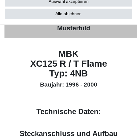
Auswahl akzeptieren
High Quality
(HQ)
Alle ablehnen
Musterbild
MBK
XC125 R / T Flame
Typ: 4NB
Baujahr: 1996 - 2000
Technische Daten:
Steckanschluss und Aufbau