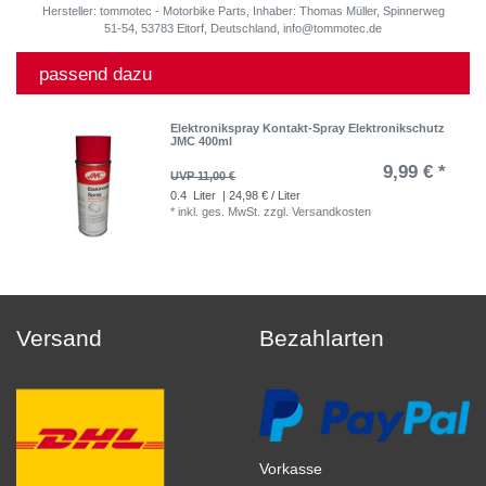
Hersteller: tommotec - Motorbike Parts, Inhaber: Thomas Müller, Spinnerweg
51-54, 53783 Eitorf, Deutschland, info@tommotec.de
passend dazu
Elektronikspray Kontakt-Spray Elektronikschutz
JMC 400ml
9,99 € *
UVP 11,00 €
0.4
Liter
| 24,98 € / Liter
*
inkl. ges. MwSt.
zzgl.
Versandkosten
Versand
Bezahlarten
Vorkasse