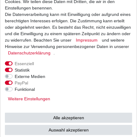
Cookies. Wir teilen diese Daten mit Dritten, die wir in den
Einstellungen benennen.
Die Datenverarbeitung kann mit Einwilligung oder aufgrund eines
Bremsbeläge hinten ArticCat Kymco Masai EBC
FA 355 TT FA355TT Standard
berechtigten Interesses erfolgen. Die Zustimmung kann erteilt
31,86 € *
oder abgelehnt werden. Es besteht das Recht, nicht einzuwilligen
UVP 46,54 €
und die Einwilligung zu einem späteren Zeitpunkt zu ändern oder
1
Satz
| 31,86 € / Satz
*
inkl. ges. MwSt.
zzgl.
Versandkosten
zu widerrufen. Beachten Sie unser
Impressum
und weitere
Hinweise zur Verwendung personenbezogener Daten in unserer
Daten­schutz­erklärung
.
Essenziell
Statistik
Externe Medien
Versand
Bezahlarten
PayPal
Funktional
Weitere Einstellungen
Vorkasse
Alle akzeptieren
Barzahlung bei Abholung in
53783 Eitorf (
Bitte
Ab einem Warenwert von
Auswahl akzeptieren
unbedingt Termin
500 Euro versenden wir