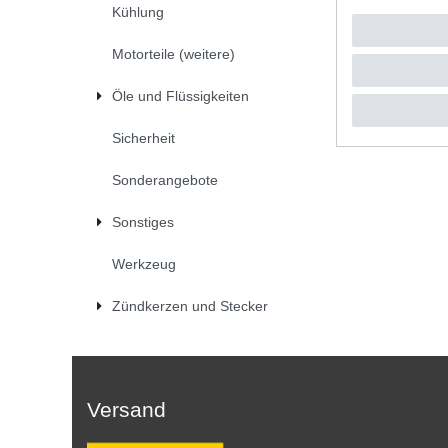
Kühlung
UVP 46,5
1
Satz
| 
*
inkl. ges
Motorteile (weitere)
Öle und Flüssigkeiten
Sicherheit
Sonderangebote
Sonstiges
Werkzeug
Zündkerzen und Stecker
Versand