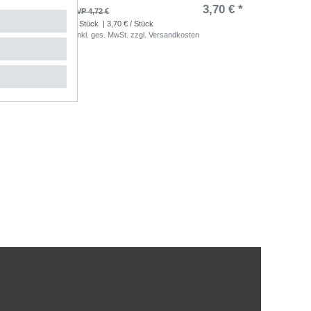
3,70 € *
UVP 4,72 €
1
Stück
| 3,70 € / Stück
*
inkl. ges. MwSt.
zzgl.
Versandkosten