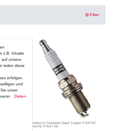
Filter
ten
 z.B. Inhalte
e auf unsere
r teilen diese
ses erfolgen.
uwilligen und
 Sie unser
nserer
Daten­
g - u.a.
Zündkerze Champion Super Copper P-RA7HC
PRA7HC P RA 7 HC