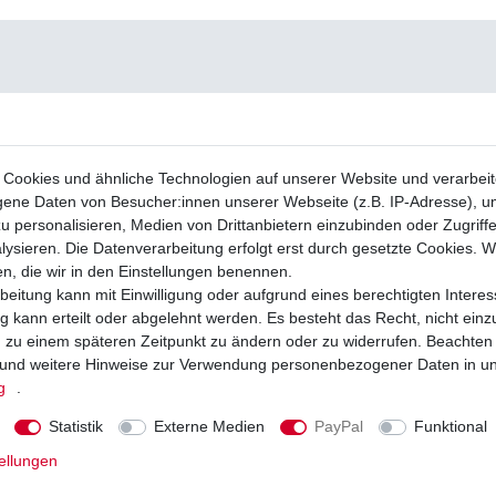
Cookies und ähnliche Technologien auf unserer Website und verarbei
ne Daten von Besucher:innen unserer Webseite (z.B. IP-Adresse), um
u personalisieren, Medien von Drittanbietern einzubinden oder Zugriff
ysieren. Die Datenverarbeitung erfolgt erst durch gesetzte Cookies. Wi
en, die wir in den Einstellungen benennen.
beitung kann mit Einwilligung oder aufgrund eines berechtigten Interes
 kann erteilt oder abgelehnt werden. Es besteht das Recht, nicht einz
ng zu einem späteren Zeitpunkt zu ändern oder zu widerrufen. Beachten
und weitere Hinweise zur Verwendung personenbezogener Daten in u
g
.
Statistik
Externe Medien
PayPal
Funktional
ellungen
ge hinten ArticCat Kymco Masai EBC FA
Roller Blinkrelais 12 Volt 150 Watt - 3 poli
A355TT Standard
Kymco SYM Keeway