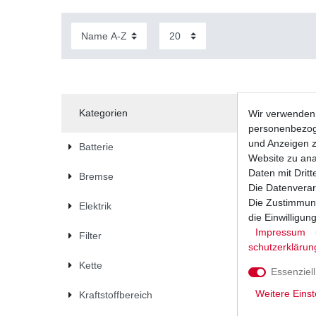
Kategorien
Wir verwenden 
personenbezoge
und Anzeigen z
Batterie
Website zu anal
Daten mit Dritt
Bremse
Die Datenverar
Die Zustimmung
Elektrik
die Einwilligu
Impressum
Filter
schutz­erklärun
Kette
Essenziell
Weitere Einst
Kraftstoffbereich
Bremsbelä
355 TT F