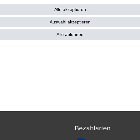
31,86 € *
5,74 € *
4 €
Alle akzeptieren
1
Stück
| 5,74 € / Stück
31,86 € / Satz
*
inkl. ges. MwSt.
zzgl.
Versandkosten
. MwSt.
zzgl.
Versandkosten
Auswahl akzeptieren
Alle ablehnen
Bezahlarten