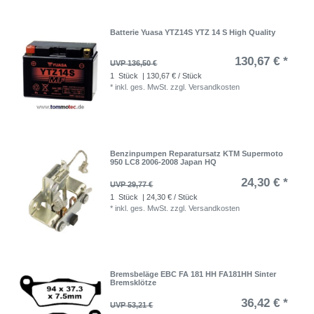
Batterie Yuasa YTZ14S YTZ 14 S High Quality
130,67 € *
UVP 136,50 €
1
Stück
| 130,67 € / Stück
*
inkl. ges. MwSt.
zzgl.
Versandkosten
Benzinpumpen Reparatursatz KTM Supermoto
950 LC8 2006-2008 Japan HQ
24,30 € *
UVP 29,77 €
1
Stück
| 24,30 € / Stück
*
inkl. ges. MwSt.
zzgl.
Versandkosten
Bremsbeläge EBC FA 181 HH FA181HH Sinter
Bremsklötze
36,42 € *
UVP 53,21 €