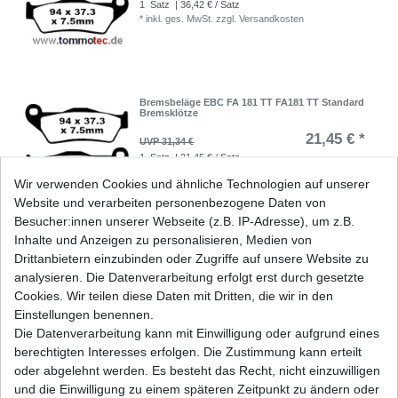
1
Satz
| 36,42 € / Satz
*
inkl. ges. MwSt.
zzgl.
Versandkosten
Bremsbeläge EBC FA 181 TT FA181 TT Standard
Bremsklötze
21,45 € *
UVP 31,34 €
1
Satz
| 21,45 € / Satz
*
inkl. ges. MwSt.
zzgl.
Versandkosten
Wir verwenden Cookies und ähnliche Technologien auf unserer
Website und verarbeiten personenbezogene Daten von
Besucher:innen unserer Webseite (z.B. IP-Adresse), um z.B.
Inhalte und Anzeigen zu personalisieren, Medien von
Bremsbeläge EBC FA 322/4 HH FA322/4HH
Drittanbietern einzubinden oder Zugriffe auf unsere Website zu
Sinter Bremsklötze vorne
analysieren. Die Datenverarbeitung erfolgt erst durch gesetzte
44,24 € *
Cookies. Wir teilen diese Daten mit Dritten, die wir in den
UVP 64,63 €
1
Satz
| 44,24 € / Satz
Einstellungen benennen.
*
inkl. ges. MwSt.
zzgl.
Versandkosten
Die Datenverarbeitung kann mit Einwilligung oder aufgrund eines
berechtigten Interesses erfolgen. Die Zustimmung kann erteilt
oder abgelehnt werden. Es besteht das Recht, nicht einzuwilligen
und die Einwilligung zu einem späteren Zeitpunkt zu ändern oder