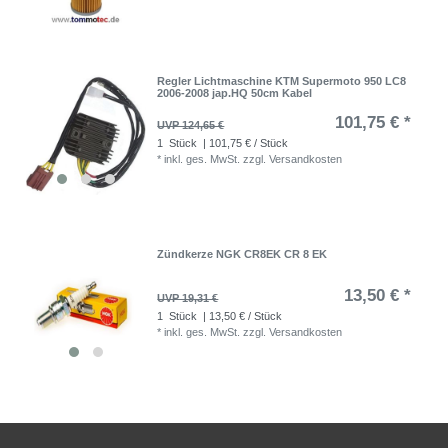
Regler Lichtmaschine KTM Supermoto 950 LC8
2006-2008 jap.HQ 50cm Kabel
101,75 € *
UVP 124,65 €
1
Stück
| 101,75 € / Stück
*
inkl. ges. MwSt.
zzgl.
Versandkosten
Zündkerze NGK CR8EK CR 8 EK
13,50 € *
UVP 19,31 €
1
Stück
| 13,50 € / Stück
*
inkl. ges. MwSt.
zzgl.
Versandkosten