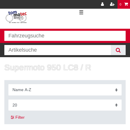
0
☰
Supermoto 950 LC8 / R
Filter