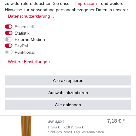
zu widerrufen. Beachten Sie unser
Impressum
und weitere
Dichtung Kupplung KTM Super Enduro 950 LC8
Supermoto 950 LC8 2006-2008
Hinweise zur Verwendung personenbezogener Daten in unserer
Daten­schutz­erklärung
.
11,38 € *
UVP 12,54 €
1
Stück
| 11,38 € / Stück
Essenziell
*
inkl. ges. MwSt.
zzgl.
Versandkosten
Statistik
Externe Medien
PayPal
Funktional
Kupplung KTM Supermoto 950 LC8 2006-2008
Weitere Einstellungen
87,86 € *
UVP 108,47 €
1
Satz
| 87,86 € / Satz
Alle akzeptieren
*
inkl. ges. MwSt.
zzgl.
Versandkosten
Auswahl akzeptieren
Alle ablehnen
Ölfilter Hiflo KTM Supermoto 950 LC8 2006-2008
7,18 € *
UVP 8,80 €
1
Stück
| 7,18 € / Stück
*
inkl. ges. MwSt.
zzgl.
Versandkosten