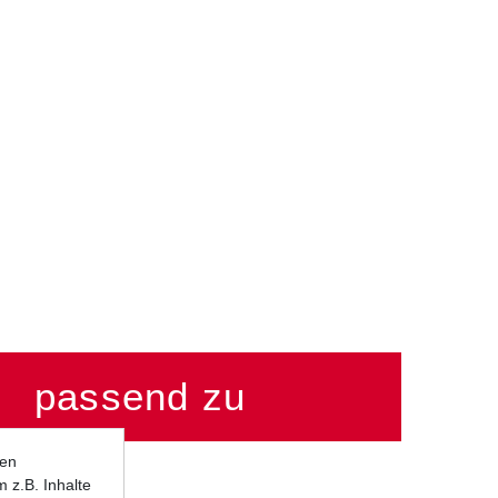
passend zu
950 LC8 / R
ten
 z.B. Inhalte