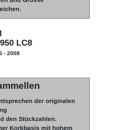
men und Grösse
eichen.
M
950 LC8
6 - 2008
ammellen
ntsprechen der originalen
ng
d den Stückzahlen.
iner Korkbasis mit hohem