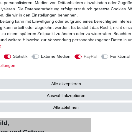
e
u personalisieren, Medien von Drittanbietern einzubinden oder Zugriff
ysieren. Die Datenverarbeitung erfolgt erst durch gesetzte Cookies. Wi
en, die wir in den Einstellungen benennen.
sbeläge
beitung kann mit Einwilligung oder aufgrund eines berechtigten Interes
 kann erteilt oder abgelehnt werden. Es besteht das Recht, nicht einz
ng zu einem späteren Zeitpunkt zu ändern oder zu widerrufen. Beachten
Herstellern
und weitere Hinweise zur Verwendung personenbezogener Daten in u
g
.
Statistik
Externe Medien
PayPal
Funktional
Lucas, NHC,
ellungen
ah
Alle akzeptieren
Auswahl akzeptieren
r Qualtität
Alle ablehnen
ld,