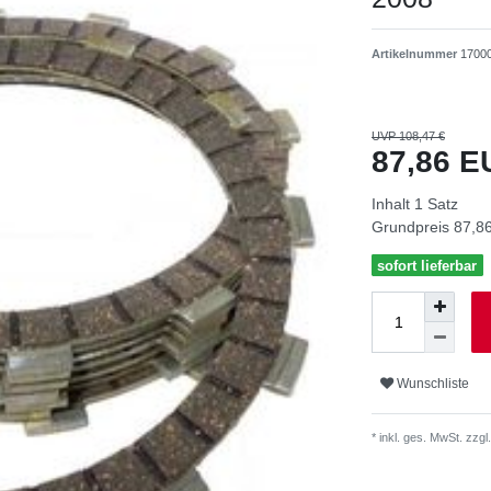
Artikelnummer
1700
UVP 108,47 €
87,86 
Inhalt
1
Satz
Grundpreis
87,86
sofort lieferbar
Wunschliste
* inkl. ges. MwSt. zzgl.