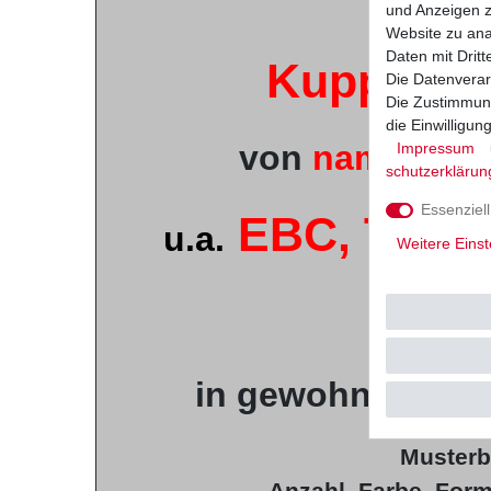
Neu
und Anzeigen z
Website zu anal
Daten mit Dritt
Kupplung
Die Datenverar
Die Zustimmung
die Einwilligu
von
namhaften 
Impressum
schutz­erklärun
Essenziell
EBC, TRW-
u.a.
Weitere Einst
Vesr
hohe
in gewohnt
Musterbi