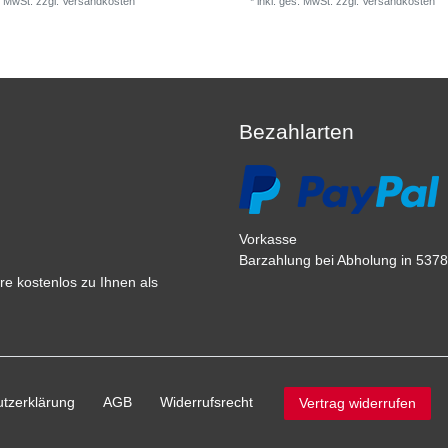
. MwSt.
zzgl.
Versandkosten
*
inkl. ges. MwSt.
zzgl.
Versandkosten
Bezahlarten
Vorkasse
Barzahlung bei Abholung in 53783
e kostenlos zu Ihnen als
tz­erklärung
AGB
Widerrufs­recht
Vertrag widerrufen