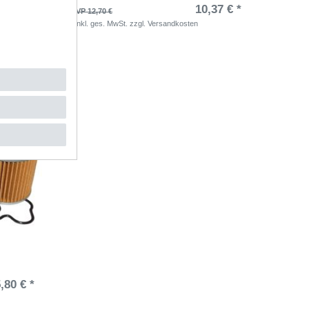
,23 € *
10,37 € *
UVP 12,70 €
*
inkl. ges. MwSt.
zzgl.
Versandkosten
,80 € *