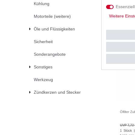
Kühlung
UVP 10,0
Essenziell
*
inkl. ges
Weitere Einst
Motorteile (weitere)
Öle und Flüssigkeiten
Sicherheit
Sonderangebote
Sonstiges
Werkzeug
Zündkerzen und Stecker
Ölfilter 
UVP 7,72 
1
Stück
|