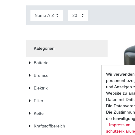
Kategorien
Batterie
Wir verwenden 
Bremse
personenbezoge
und Anzeigen z
Elektrik
Website zu anal
Daten mit Dritt
Filter
Die Datenverar
Die Zustimmung
Kette
die Einwilligu
Impressum
Kraftstoffbereich
Ölfilter H
Variatione
schutz­erklärun