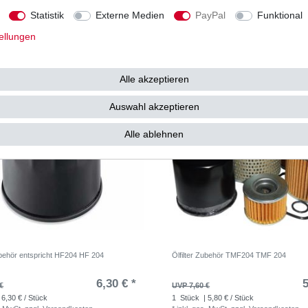
8,21 € *
13
5 €
UVP 16,21 €
Statistik
Externe Medien
PayPal
Funktional
. MwSt.
zzgl.
Versandkosten
*
inkl. ges. MwSt.
zzgl.
Versandkosten
ellungen
Alle akzeptieren
Auswahl akzeptieren
Alle ablehnen
Zubehör entspricht HF204 HF 204
Ölfilter Zubehör TMF204 TMF 204
6,30 € *
5
€
UVP 7,60 €
 6,30 € / Stück
1
Stück
| 5,80 € / Stück