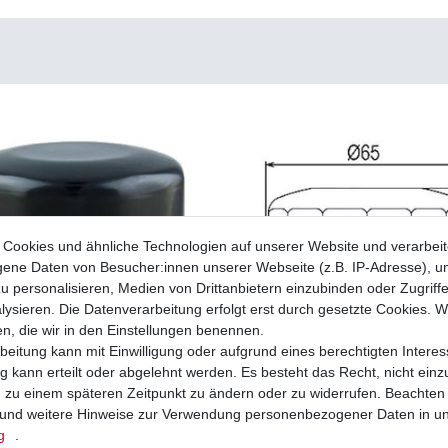
Cookies und ähnliche Technologien auf unserer Website und verarbei
ne Daten von Besucher:innen unserer Webseite (z.B. IP-Adresse), um
u personalisieren, Medien von Drittanbietern einzubinden oder Zugriff
ysieren. Die Datenverarbeitung erfolgt erst durch gesetzte Cookies. Wi
en, die wir in den Einstellungen benennen.
beitung kann mit Einwilligung oder aufgrund eines berechtigten Interes
 kann erteilt oder abgelehnt werden. Es besteht das Recht, nicht einz
ng zu einem späteren Zeitpunkt zu ändern oder zu widerrufen. Beachten
und weitere Hinweise zur Verwendung personenbezogener Daten in u
iflo HF204 HF 204 verschiedene
Ölfilter Hiflo HF204 HF 204 verschieden
n
, Farbe: schwarz
Variationen
, Farbe: chrom
g
.