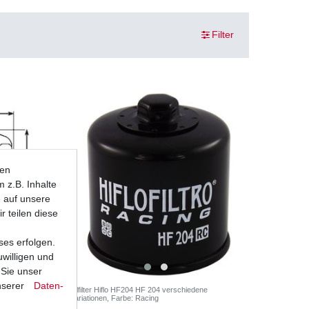
Filter
ten
 z.B. Inhalte
e auf unsere
r teilen diese
ses erfolgen.
uwilligen und
 Sie unser
nserer
Daten­
e
Ölfilter Hiflo HF204 HF 204 verschiedene
Variationen
, Farbe: Racing