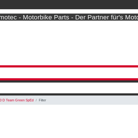
otec - Motorbike Parts - Der Partner für's Mot
0 D Team Green SpEd
Filter