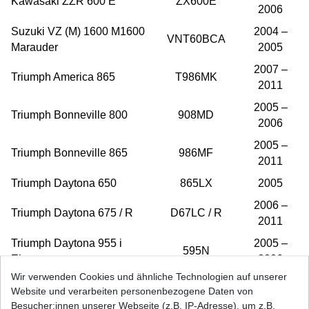
Kawasaki ZZR 600 E
ZX600E
2006
Suzuki VZ (M) 1600 M1600
2004 –
VNT60BCA
Marauder
2005
2007 –
Triumph America 865
T986MK
2011
2005 –
Triumph Bonneville 800
908MD
2006
2005 –
Triumph Bonneville 865
986MF
2011
Triumph Daytona 650
865LX
2005
2006 –
Triumph Daytona 675 / R
D67LC / R
2011
Triumph Daytona 955 i
2005 –
595N
Einarm
2006
Wir verwenden Cookies und ähnliche Technologien auf unserer
Triumph Rocket 2300 III /
2004 –
C23XB
Website und verarbeiten personenbezogene Daten von
Roadster ABS / Classic
2011
Besucher:innen unserer Webseite (z.B. IP-Adresse), um z.B.