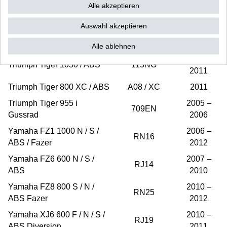
2005 –
Alle akzeptieren
Triumph Thruxton 865
986ME
2010
Auswahl akzeptieren
Triumph Thunderbird 1600 /
2009 –
B16BA
ABS
2011
Alle ablehnen
2007 –
Triumph Tiger 1050 / ABS
115NG
2011
Triumph Tiger 800 XC / ABS
A08 / XC
2011
Triumph Tiger 955 i
2005 –
709EN
Gussrad
2006
Yamaha FZ1 1000 N / S /
2006 –
RN16
ABS / Fazer
2012
Yamaha FZ6 600 N / S /
2007 –
RJ14
ABS
2010
Yamaha FZ8 800 S / N /
2010 –
RN25
ABS Fazer
2012
Yamaha XJ6 600 F / N / S /
2010 –
RJ19
ABS Diversion
2011