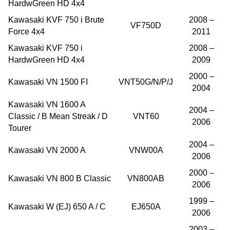
HardwGreen HD 4x4
Kawasaki KVF 750 i Brute
2008 –
VF750D
Force 4x4
2011
Kawasaki KVF 750 i
2008 –
HardwGreen HD 4x4
2009
2000 –
Kawasaki VN 1500 FI
VNT50G/N/P/J
2004
Kawasaki VN 1600 A
2004 –
Classic / B Mean Streak / D
VNT60
2006
Tourer
2004 –
Kawasaki VN 2000 A
VNW00A
2006
2000 –
Kawasaki VN 800 B Classic
VN800AB
2006
1999 –
Kawasaki W (EJ) 650 A / C
EJ650A
2006
2003 –