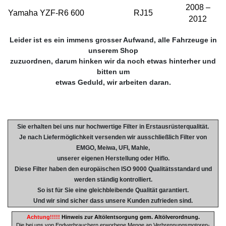
2008 –
Yamaha YZF-R6 600
RJ15
2012
Leider ist es ein immens grosser Aufwand, alle Fahrzeuge in
unserem Shop
zuzuordnen, darum hinken wir da noch etwas hinterher und
bitten um
etwas Geduld, wir arbeiten daran.
Sie erhalten bei uns nur hochwertige Filter in Erstausrüsterqualität.
Je nach Liefermöglichkeit versenden wir ausschließlich Filter von
EMGO, Meiwa, UFI, Mahle,
unserer eigenen Herstellung oder Hiflo.
Diese Filter haben den europäischen ISO 9000 Qualitätsstandard und
werden ständig kontrolliert.
So ist für Sie eine gleichbleibende Qualität garantiert.
Und wir sind sicher dass unsere Kunden zufrieden sind.
Achtung!!!!!
Hinweis zur Altölentsorgung gem. Altölverordnung.
Die bei uns von Endverbrauchern erworbene Menge an Verbrennungsmotoren-