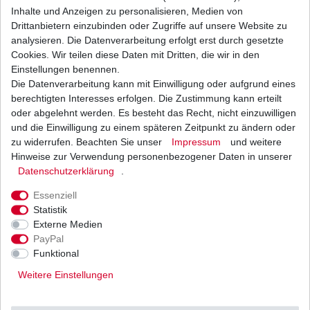
Triumph Rocket 2300 III
2008 –
Inhalte und Anzeigen zu personalisieren, Medien von
23XC
Drittanbietern einzubinden oder Zugriffe auf unsere Website zu
Touring ABS
2011
analysieren. Die Datenverarbeitung erfolgt erst durch gesetzte
2006 –
Cookies. Wir teilen diese Daten mit Dritten, die wir in den
Triumph Scrambler 865
986MG
2011
Einstellungen benennen.
Die Datenverarbeitung kann mit Einwilligung oder aufgrund eines
Triumph Speed Triple 1050
2005 –
515NV
berechtigten Interesses erfolgen. Die Zustimmung kann erteilt
/ ABS
2011
oder abgelehnt werden. Es besteht das Recht, nicht einzuwilligen
2005 –
und die Einwilligung zu einem späteren Zeitpunkt zu ändern oder
Triumph Speedmaster 865
908ML
2007
zu widerrufen. Beachten Sie unser
Impressum
und weitere
Hinweise zur Verwendung personenbezogener Daten in unserer
2008 –
Triumph Speedmaster 865
986ML2
Daten­schutz­erklärung
.
2011
Essenziell
Triumph Sprint 1050 GT
2010 –
215ND
Statistik
ABS
2011
Externe Medien
Triumph Sprint 1050 ST /
2005 –
PayPal
215NA
Funktional
ABS
2010
Weitere Einstellungen
2008 –
Triumph Street Triple 675/ R
D67LD / R
2011