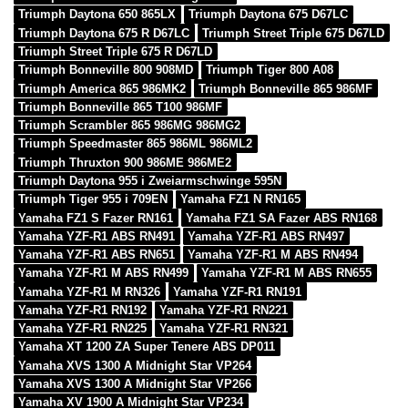
Triumph Daytona 650 865LX
Triumph Daytona 675 D67LC
Triumph Daytona 675 R D67LC
Triumph Street Triple 675 D67LD
Triumph Street Triple 675 R D67LD
Triumph Bonneville 800 908MD
Triumph Tiger 800 A08
Triumph America 865 986MK2
Triumph Bonneville 865 986MF
Triumph Bonneville 865 T100 986MF
Triumph Scrambler 865 986MG 986MG2
Triumph Speedmaster 865 986ML 986ML2
Triumph Thruxton 900 986ME 986ME2
Triumph Daytona 955 i Zweiarmschwinge 595N
Triumph Tiger 955 i 709EN
Yamaha FZ1 N RN165
Yamaha FZ1 S Fazer RN161
Yamaha FZ1 SA Fazer ABS RN168
Yamaha YZF-R1 ABS RN491
Yamaha YZF-R1 ABS RN497
Yamaha YZF-R1 ABS RN651
Yamaha YZF-R1 M ABS RN494
Yamaha YZF-R1 M ABS RN499
Yamaha YZF-R1 M ABS RN655
Yamaha YZF-R1 M RN326
Yamaha YZF-R1 RN191
Yamaha YZF-R1 RN192
Yamaha YZF-R1 RN221
Yamaha YZF-R1 RN225
Yamaha YZF-R1 RN321
Yamaha XT 1200 ZA Super Tenere ABS DP011
Yamaha XVS 1300 A Midnight Star VP264
Yamaha XVS 1300 A Midnight Star VP266
Yamaha XV 1900 A Midnight Star VP234