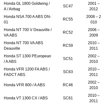
Honda GL 1800 Goldwing /
2001 –
SC47
A / Airbag
2012
Honda NSA 700 A ABS DN-
2008 – 2
RC55
01
010
Honda NT 700 V Deauville /
2006 –
RC52
VA ABS
2009
Honda NT 700 VA ABS
2010 –
RC59
Deauville
2011
Honda ST 1300 PEuropean
2002 –
SC51
/ A ABS
2010
Honda VFR 1200 FA ABS /
2010 –
SC63
FADCT ABS
2011
2002 –
Honda VFR 800 / A ABS
RC46
2010
2010 –
Honda VT 1300 CX / ABS
SC61
2011