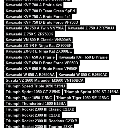
Kawasaki KVF 700 A Prairie 4x4
Kawasaki KVF 700 D Team Green SpEd
Kawasaki KVF 750 A Brute Force 4x4
Kawasaki KVF 750 D Brute Force VF750D
Kawasaki VN 750 A Twin VN750A
Kawasaki Z 750 J ZR750JJ
Kawasaki Z 750 S ZR750JK
Kawasaki VN 800 B Classic VN800AB
Kawasaki ZX-9R F Ninja Kat ZX900EF
Kawasaki ZX-9R E Ninja Kat ZX900EE
Kawasaki KVF 650 A Prairie
Kawasaki KVF 650 B Prairie
Kawasaki KVF 650 D Brute Force VF650D
Kawasaki KVF 650 F Brute Force VF650F
Kawasaki W 650 A EJ650AA
Kawasaki W 650 C EJ650AC
Suzuki VZ 1600 Marauder M1600 VNT60BCA
Triumph Speed Triple 1050 515NJ
Triumph Sprint 1050 GT 215ND
Triumph Sprint 1050 ST 215NA
Triumph Tiger 1050 115NG
Triumph Tiger 1050 SE 115NG
Triumph Thunderbird 1600 B16BA
Triumph Rocket 2300 III Classic C23XB
Triumph Rocket 2300 III C23XB
Triumph Rocket 2300 III Roadster C23XB
Triumph Rocket 2300 III Touring 23XC