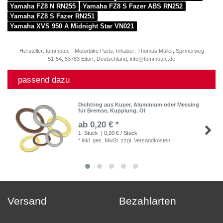
Yamaha FZ8 N RN255
Yamaha FZ8 S Fazer ABS RN252
Yamaha FZ8 S Fazer RN251
Yamaha XVS 950 A Midnight Star VN021
Hersteller: tommotec - Motorbike Parts, Inhaber: Thomas Müller, Spinnerweg
51-54, 53783 Eitorf, Deutschland, info@tommotec.de
passend dazu
Dichtring aus Kuper, Aluminium oder Messing
für Bremse, Kupplung, Öl
ab 0,20 € *
1
Stück
| 0,20 € / Stück
*
inkl. ges. MwSt.
zzgl.
Versandkosten
Versand
Bezahlarten