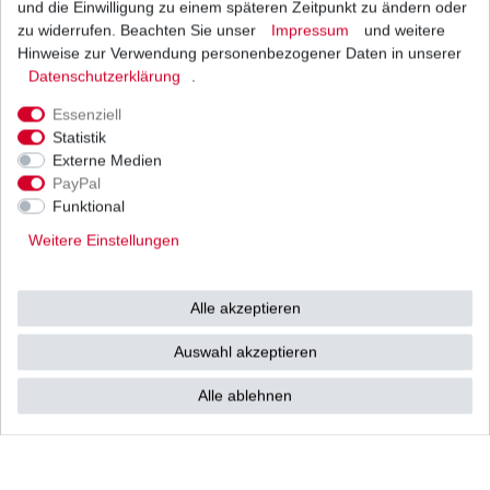
und die Einwilligung zu einem späteren Zeitpunkt zu ändern oder
*
inkl. ges. MwSt.
zzgl.
Versandkosten
zu widerrufen. Beachten Sie unser
Impressum
und weitere
Hinweise zur Verwendung personenbezogener Daten in unserer
Daten­schutz­erklärung
.
Essenziell
Ölfilter Zubehör entspricht HF204 HF 204
Statistik
Externe Medien
6,30 € *
UVP 7,72 €
PayPal
1
Stück
| 6,30 € / Stück
Funktional
*
inkl. ges. MwSt.
zzgl.
Versandkosten
Weitere Einstellungen
Alle akzeptieren
Ölfilter Zubehör TMF204 TMF 204
Auswahl akzeptieren
5,80 € *
UVP 7,60 €
1
Stück
| 5,80 € / Stück
Alle ablehnen
*
inkl. ges. MwSt.
zzgl.
Versandkosten