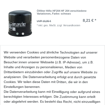
Ölfilter Hiflo HF204 HF 204 verschiedene
Variationen
, Farbe: schwarz
8,21 € *
UVP 10,05 €
*
inkl. ges. MwSt.
zzgl.
Versandkosten
Ölfilter Hiflo HF204 HF 204 verschiedene
Wir verwenden Cookies und ähnliche Technologien auf unserer
Variationen
, Farbe: chrom
Website und verarbeiten personenbezogene Daten von
13,23 € *
UVP 16,21 €
Besucher:innen unserer Webseite (z.B. IP-Adresse), um z.B.
*
inkl. ges. MwSt.
zzgl.
Versandkosten
Inhalte und Anzeigen zu personalisieren, Medien von
Drittanbietern einzubinden oder Zugriffe auf unsere Website zu
analysieren. Die Datenverarbeitung erfolgt erst durch gesetzte
Cookies. Wir teilen diese Daten mit Dritten, die wir in den
Einstellungen benennen.
Die Datenverarbeitung kann mit Einwilligung oder aufgrund eines
Ölfilter Hiflo HF204 HF 204 verschiedene
Variationen
, Farbe: Racing
berechtigten Interesses erfolgen. Die Zustimmung kann erteilt
10,37 € *
oder abgelehnt werden. Es besteht das Recht, nicht einzuwilligen
UVP 12,70 €