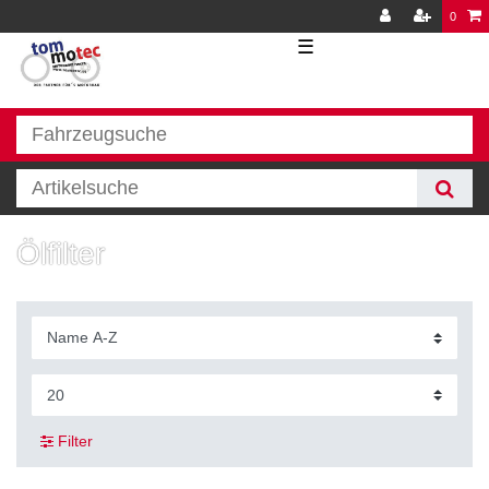
0
☰
Ölfilter
Filter