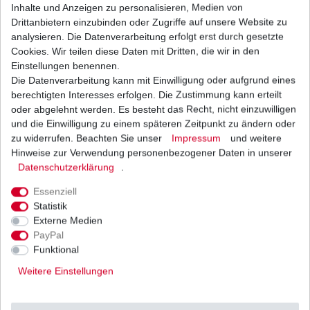
*
inkl. ges. MwSt.
zzgl.
Versandkosten
Inhalte und Anzeigen zu personalisieren, Medien von
Drittanbietern einzubinden oder Zugriffe auf unsere Website zu
analysieren. Die Datenverarbeitung erfolgt erst durch gesetzte
Cookies. Wir teilen diese Daten mit Dritten, die wir in den
Einstellungen benennen.
Die Datenverarbeitung kann mit Einwilligung oder aufgrund eines
Ölfilter Hiflo HF204 HF 204 verschiedene
Variationen
, Farbe: Racing
berechtigten Interesses erfolgen. Die Zustimmung kann erteilt
10,37 € *
oder abgelehnt werden. Es besteht das Recht, nicht einzuwilligen
UVP 12,70 €
und die Einwilligung zu einem späteren Zeitpunkt zu ändern oder
*
inkl. ges. MwSt.
zzgl.
Versandkosten
zu widerrufen. Beachten Sie unser
Impressum
und weitere
Hinweise zur Verwendung personenbezogener Daten in unserer
Daten­schutz­erklärung
.
Essenziell
Ölfilter Kawasaki KVF 300 A Prairie 4x4 2000 -
Statistik
2002
Externe Medien
8,21 € *
UVP 10,05 €
PayPal
1
Stück
| 8,21 € / Stück
Funktional
*
inkl. ges. MwSt.
zzgl.
Versandkosten
Weitere Einstellungen