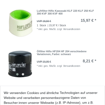
Luftfilter Hiflo Kawasaki KLF 220 KLF 250 KLF
300 KVF 300 KVF 400
15,97 € *
UVP 19,56 €
1
Stück
| 15,97 € / Stück
*
inkl. ges. MwSt.
zzgl.
Versandkosten
Ölfilter Hiflo HF204 HF 204 verschiedene
Variationen
, Farbe: schwarz
8,21 € *
UVP 10,05 €
*
inkl. ges. MwSt.
zzgl.
Versandkosten
Ölfilter Hiflo HF204 HF 204 verschiedene
Wir verwenden Cookies und ähnliche Technologien auf unserer
Variationen
, Farbe: chrom
Website und verarbeiten personenbezogene Daten von
13,23 € *
UVP 16,21 €
Besucher:innen unserer Webseite (z.B. IP-Adresse), um z.B.