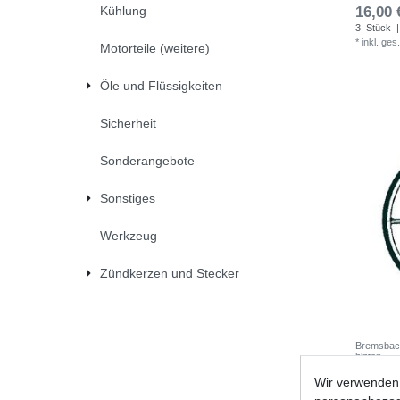
Kühlung
16,00 
3
Stück
|
*
inkl. ges
Motorteile (weitere)
Öle und Flüssigkeiten
Sicherheit
Sonderangebote
Sonstiges
Werkzeug
Zündkerzen und Stecker
Bremsbac
hinten
Wir verwenden 
UVP 42,1