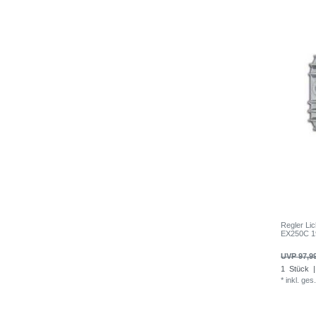
Regler Li
EX250C 1
UVP 97,9
1
Stück
|
*
inkl. ges