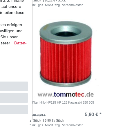
 z.B. Inhalte
1
Stück
| 10,21 € / Stück
*
inkl. ges. MwSt.
zzgl.
Versandkosten
e auf unsere
r teilen diese
ses erfolgen.
uwilligen und
 Sie unser
nserer
Daten­
X305A
Ölfilter Hiflo HF125 HF 125 Kawasaki 250 305
5,90 € *
UVP 7,23 €
1
Stück
| 5,90 € / Stück
*
inkl. ges. MwSt.
zzgl.
Versandkosten