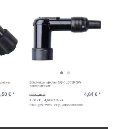
stecker
Zündkerzenstecker NGK LD05F SW
Kerzenstecker
,50 € *
4,64 € *
UVP 5,91 €
1
Stück
| 4,64 € / Stück
*
inkl. ges. MwSt.
zzgl.
Versandkosten