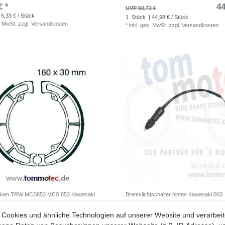
€ *
44
UVP 50,72 €
 5,33 € / Stück
1
Stück
| 44,98 € / Stück
. MwSt.
zzgl.
Versandkosten
*
inkl. ges. MwSt.
zzgl.
Versandkosten
ken TRW MCS853 MCS 853 Kawasaki
Bremslichtschalter hinten Kawasaki 003
31,88 € *
6
Cookies und ähnliche Technologien auf unserer Website und verarbei
5 €
UVP 8,47 €