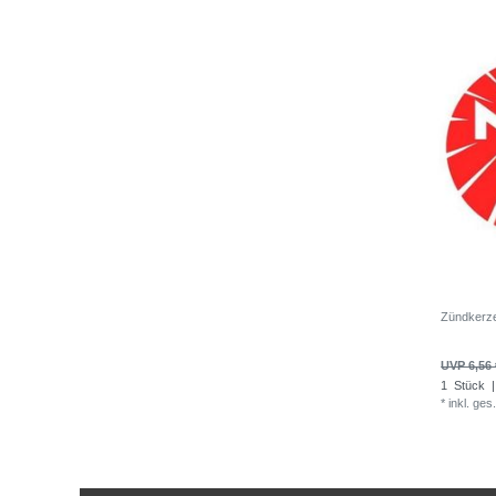
Zündkerz
UVP 6,56 
1
Stück
|
*
inkl. ges