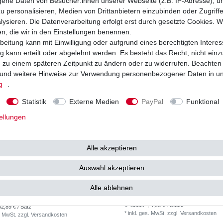
ne Daten von Besucher:innen unserer Webseite (z.B. IP-Adresse), um
31,88 € / Satz
1
Stück
| 6,91 € / Stück
. MwSt.
zzgl.
Versandkosten
*
inkl. ges. MwSt.
zzgl.
Versandkosten
u personalisieren, Medien von Drittanbietern einzubinden oder Zugriff
ysieren. Die Datenverarbeitung erfolgt erst durch gesetzte Cookies. Wi
en, die wir in den Einstellungen benennen.
beitung kann mit Einwilligung oder aufgrund eines berechtigten Interes
 kann erteilt oder abgelehnt werden. Es besteht das Recht, nicht einz
ng zu einem späteren Zeitpunkt zu ändern oder zu widerrufen. Beachten
und weitere Hinweise zur Verwendung personenbezogener Daten in u
g
.
Statistik
Externe Medien
PayPal
Funktional
ellungen
Alle akzeptieren
Auswahl akzeptieren
Kawasaki GPZ 250 Belt Drive EX250C
Luftfilter Kawasaki GPZ 305 GPZ 250 E
EX305B EX250C 1983-1989 HQ
Alle ablehnen
52,89 € *
4,95 € *
0 €
1
Stück
| 4,95 € / Stück
52,89 € / Satz
*
inkl. ges. MwSt.
zzgl.
Versandkosten
. MwSt.
zzgl.
Versandkosten