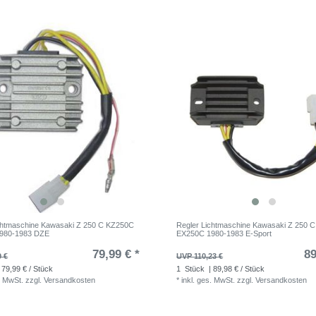
chtmaschine Kawasaki Z 250 C KZ250C
Regler Lichtmaschine Kawasaki Z 250 
980-1983 DZE
EX250C 1980-1983 E-Sport
79,99 € *
89
9 €
UVP 110,23 €
 79,99 € / Stück
1
Stück
| 89,98 € / Stück
. MwSt.
zzgl.
Versandkosten
*
inkl. ges. MwSt.
zzgl.
Versandkosten