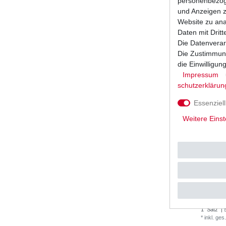
personenbezoge
1
Satz
| 
*
inkl. ges
und Anzeigen z
Website zu anal
Daten mit Dritt
Die Datenverar
Die Zustimmung
die Einwilligu
Impressum
schutz­erklärun
Essenziell
Weitere Einst
Kupplung 
1983
UVP 65,3
1
Satz
| 
*
inkl. ges