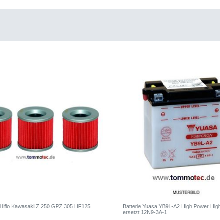
er Hiflo Kawasaki Z 250 GPZ 305 HF125
Batterie Yuasa YB9L-A2 High Power High
ersetzt 12N9-3A-1