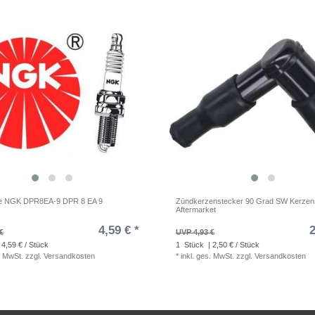
e NGK DPR8EA-9 DPR 8 EA 9
Zündkerzenstecker 90 Grad SW Kerzen
Aftermarket
4,59 € *
2
€
UVP 4,93 €
 4,59 € / Stück
1
Stück
| 2,50 € / Stück
. MwSt.
zzgl.
Versandkosten
*
inkl. ges. MwSt.
zzgl.
Versandkosten