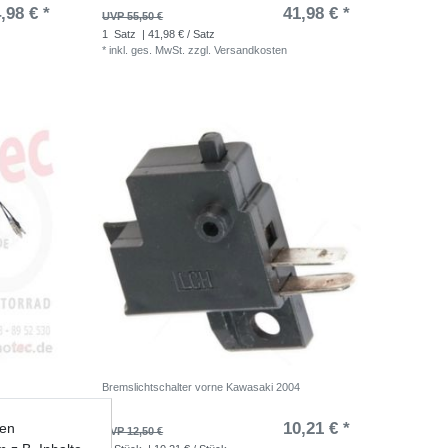
,98 € *
41,98 € *
UVP 55,50 €
1
Satz
| 41,98 € / Satz
*
inkl. ges. MwSt.
zzgl.
Versandkosten
Bremslichtschalter vorne Kawasaki 2004
,91 € *
10,21 € *
ten
UVP 12,50 €