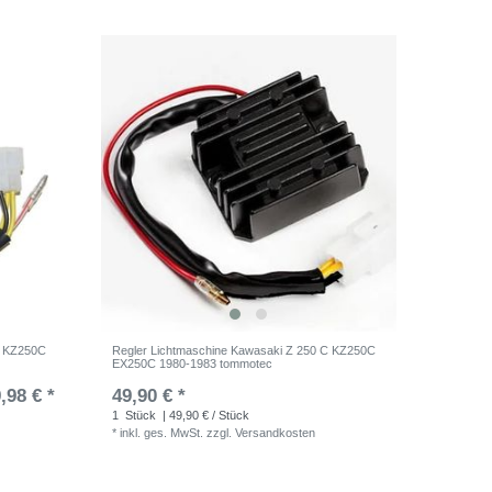
C KZ250C
Regler Lichtmaschine Kawasaki Z 250 C KZ250C
EX250C 1980-1983 tommotec
,98 € *
49,90 € *
1
Stück
| 49,90 € / Stück
*
inkl. ges. MwSt.
zzgl.
Versandkosten