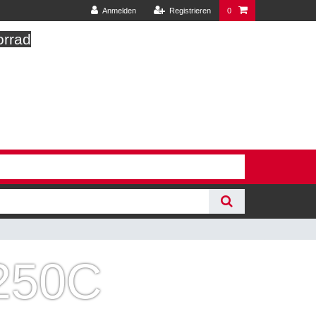
Anmelden
Registrieren
0
orrad
X250C