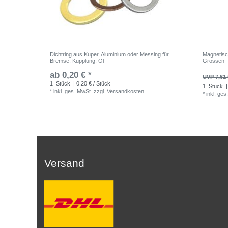
Dichtring aus Kuper, Aluminium oder Messing für
Magnetisc
Bremse, Kupplung, Öl
Grössen
ab 0,20 € *
UVP 7,61 
1
Stück
| 0,20 € / Stück
1
Stück
|
*
inkl. ges. MwSt.
zzgl.
Versandkosten
*
inkl. ges
Versand