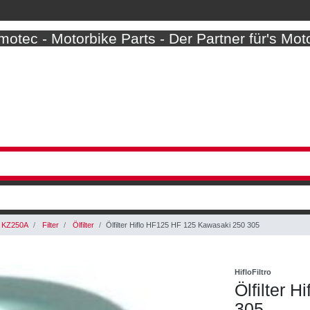
otec - Motorbike Parts - Der Partner für's Mot
A KZ250A
Filter
Ölfilter
Ölfilter Hiflo HF125 HF 125 Kawasaki 250 305
HifloFiltro
Ölfilter 
305