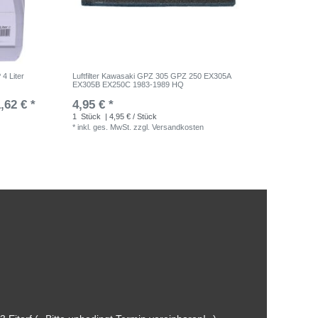
4 Liter
Luftfilter Kawasaki GPZ 305 GPZ 250 EX305A
EX305B EX250C 1983-1989 HQ
,62 € *
4,95 € *
1
Stück
| 4,95 € / Stück
*
inkl. ges. MwSt.
zzgl.
Versandkosten