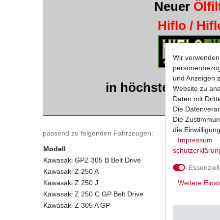
Neuer
Ölfil
Hiflo / Hif
Wir verwenden 
personenbezoge
und Anzeigen z
in höchster Qualitä
Website zu anal
Daten mit Dritt
Musterbild
Die Datenverar
Die Zustimmung
die Einwilligu
passend zu folgenden Fahrzeugen:
Impressum
Modell
schutz­erklärun
Kawasaki GPZ 305 B Belt Drive
Essenziell
Kawasaki Z 250 A
Weitere Einst
Kawasaki Z 250 J
Kawasaki Z 250 C GP Belt Drive
Kawasaki Z 305 A GP