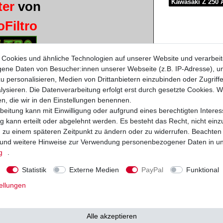
Kawasaki Z 250 
ter
von
loFiltro
Cookies und ähnliche Technologien auf unserer Website und verarbei
ne Daten von Besucher:innen unserer Webseite (z.B. IP-Adresse), um
u personalisieren, Medien von Drittanbietern einzubinden oder Zugriff
t - TÜV geprüft
ysieren. Die Datenverarbeitung erfolgt erst durch gesetzte Cookies. Wi
en, die wir in den Einstellungen benennen.
beitung kann mit Einwilligung oder aufgrund eines berechtigten Interes
 kann erteilt oder abgelehnt werden. Es besteht das Recht, nicht einz
ng zu einem späteren Zeitpunkt zu ändern oder zu widerrufen. Beachten
und weitere Hinweise zur Verwendung personenbezogener Daten in u
Typ
Baujahr
g
.
EX305B
1984 - 1989
Statistik
Externe Medien
PayPal
Funktional
KZ250A
1979 - 1982
ellungen
KZ250A
1981 - 1982
EX250C
1983
EX305A
1983
Alle akzeptieren