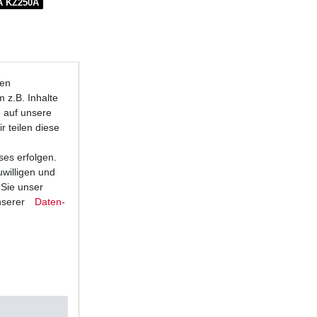
A KZ250A
ten
 z.B. Inhalte
e auf unsere
r teilen diese
ses erfolgen.
uwilligen und
 Sie unser
nserer
Daten­