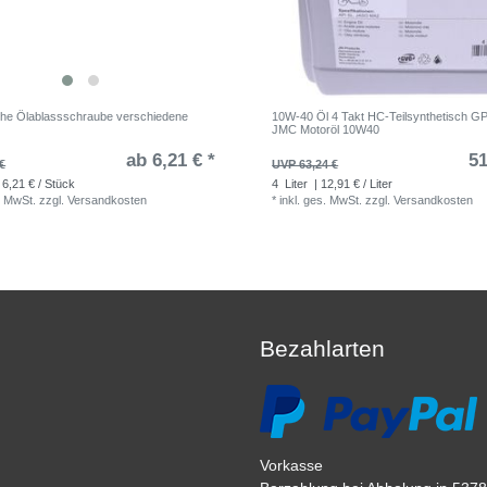
he Ölablassschraube verschiedene
10W-40 Öl 4 Takt HC-Teilsynthetisch GP 
JMC Motoröl 10W40
ab 6,21 € *
51
€
UVP 63,24 €
 6,21 € / Stück
4
Liter
| 12,91 € / Liter
. MwSt.
zzgl.
Versandkosten
*
inkl. ges. MwSt.
zzgl.
Versandkosten
Bezahlarten
Vorkasse