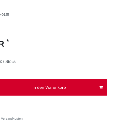
0-0125
*
UR
€ / Stück
In den Warenkorb
Versandkosten