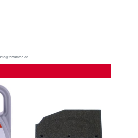
d, info@tommotec.de