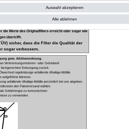
Auswahl akzeptieren
Alle ablehnen
te beim deutschen TÜV prüfen und zertifizieren! Die Filter
inalfilter verglichen. Eine erfolgreiche Prüfung und
r die Werte des Originalfilters erreicht oder sogar wie
en übertrifft.
V) sicher, dass die Filter die Qualität der
er sogar verbessern.
gung gem. Altölverordnung.
an Verbrennungsmotoren- oder Getriebeöl
r fachgerechten Entsorgung zurück.
Ölwechsel regelmässige anfallende ölhaltige Abfälle.
m aufgeführte Adresse.
sig anfallende ölhaltige Abfälle persönlich bei uns abgeben.
sandkosten den Paketversand wählen.
ng als Gefahrengut zu kennzeichnen
tnisse zu verwenden.