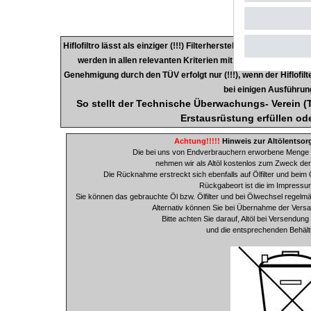
Hiflofiltro lässt als einziger (!!!) Filterhersteller seine Produk
werden in allen relevanten Kriterien mit dem jeweiligen Orig
Genehmigung durch den TÜV erfolgt nur (!!!), wenn der Hiflofilte
bei einigen Ausführung
So stellt der Technische Überwachungs- Verein (TÜ
Erstausrüstung e
rfüllen od
Achtung!!!!!
Hinweis zur Altölentsor
Die bei uns von Endverbrauchern erworbene Menge 
nehmen wir als Altöl kostenlos zum Zweck de
Die Rücknahme erstreckt sich ebenfalls auf Ölfilter und beim 
Rückgabeort ist die im Impressu
Sie können das gebrauchte Öl bzw. Ölfilter und bei Ölwechsel regelmäs
Alternativ können Sie bei Übernahme der Ver
Bitte achten Sie darauf, Altöl bei Versendu
und die entsprechenden Behäl