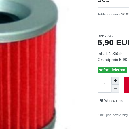
Artikelnummer
9450
UVP 7,23 €
5,90 E
Inhalt
1
Stück
Grundpreis
5,90 
sofort lieferbar
Wunschliste
* inkl. ges. MwSt. zzgl.