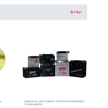
Filter
ou
Batterie aus dem Zubehör YB14A-A2 Auslaufartikel
Sonderangebot