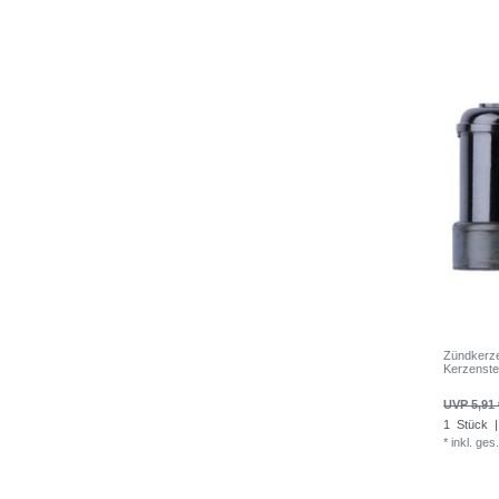
Zündkerz
Kerzenst
UVP 5,91 
1
Stück
|
*
inkl. ges