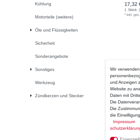
Kühlung
17,32 
1
Stück
|
*
inkl. ges
Motorteile (weitere)
Öle und Flüssigkeiten
Sicherheit
Sonderangebote
Wir verwenden 
Sonstiges
personenbezoge
und Anzeigen z
Werkzeug
Website zu anal
Daten mit Dritt
Zündkerzen und Stecker
Die Datenverar
Die Zustimmung
die Einwilligu
Impressum
Dichtung 
LF220A 19
schutz­erklärun
UVP 12,5
Essenziell