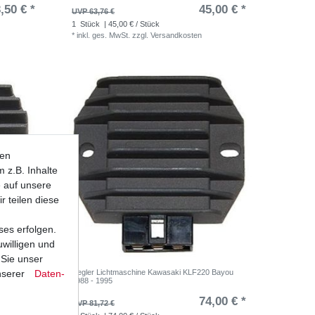
,50 € *
45,00 € *
UVP 63,76 €
1
Stück
| 45,00 € / Stück
*
inkl. ges. MwSt.
zzgl.
Versandkosten
ten
 z.B. Inhalte
e auf unsere
r teilen diese
ses erfolgen.
uwilligen und
 Sie unser
nserer
Daten­
0 Bayou
Regler Lichtmaschine Kawasaki KLF220 Bayou
1988 - 1995
,90 € *
74,00 € *
UVP 81,72 €