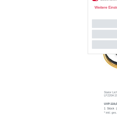
1
Stück
|
*
inkl. ges
Weitere Einst
Stator Li
LF220A 19
UVP 119,0
1
Stück
|
*
inkl. ges