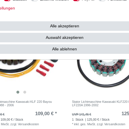
 5,90 € / Stück
1
Stück
| 79,90 € / Stück
. MwSt.
zzgl.
Versandkosten
*
inkl. ges. MwSt.
zzgl.
Versandkosten
ellungen
Alle akzeptieren
Auswahl akzeptieren
Alle ablehnen
chtmaschine Kawasaki KLF 220 Bayou
Stator Lichtmaschine Kawasaki KLF220
88 - 2006
LF220A 1996-2002
109,00 € *
125
0 €
UVP 141,46 €
 109,00 € / Stück
1
Stück
| 125,00 € / Stück
. MwSt.
zzgl.
Versandkosten
*
inkl. ges. MwSt.
zzgl.
Versandkosten