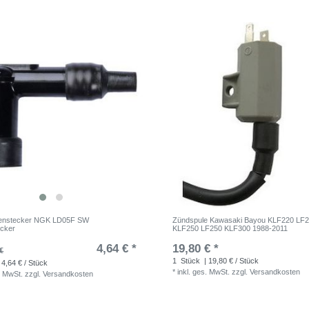
enstecker NGK LD05F SW
Zündspule Kawasaki Bayou KLF220 LF2
ecker
KLF250 LF250 KLF300 1988-2011
4,64 € *
19,80 € *
€
1
Stück
| 19,80 € / Stück
 4,64 € / Stück
*
inkl. ges. MwSt.
zzgl.
Versandkosten
. MwSt.
zzgl.
Versandkosten