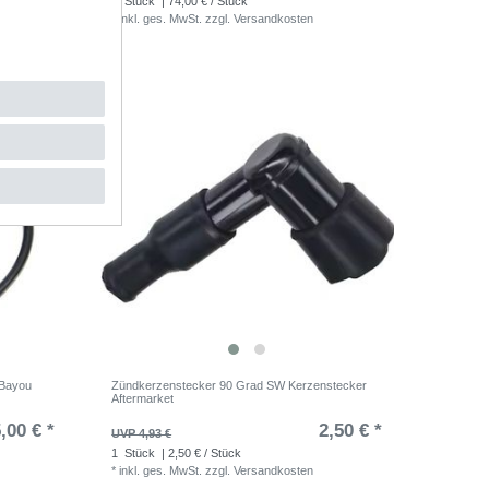
1
Stück
| 74,00 € / Stück
*
inkl. ges. MwSt.
zzgl.
Versandkosten
 Bayou
Zündkerzenstecker 90 Grad SW Kerzenstecker
Aftermarket
,00 € *
2,50 € *
UVP 4,93 €
1
Stück
| 2,50 € / Stück
*
inkl. ges. MwSt.
zzgl.
Versandkosten