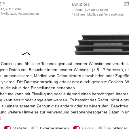
€ *
23
UVP 37,00 €
 17,32 € / Stück
1
Stück
| 23,50 € / Stück
. MwSt.
zzgl.
Versandkosten
*
inkl. ges. MwSt.
zzgl.
Versandkosten
Cookies und ähnliche Technologien auf unserer Website und verarbei
ne Daten von Besucher:innen unserer Webseite (z.B. IP-Adresse), um
u personalisieren, Medien von Drittanbietern einzubinden oder Zugriff
ysieren. Die Datenverarbeitung erfolgt erst durch gesetzte Cookies. Wi
en, die wir in den Einstellungen benennen.
beitung kann mit Einwilligung oder aufgrund eines berechtigten Interes
 kann erteilt oder abgelehnt werden. Es besteht das Recht, nicht einz
ng zu einem späteren Zeitpunkt zu ändern oder zu widerrufen. Beachten
und weitere Hinweise zur Verwendung personenbezogener Daten in u
Lichtmaschine Kawasaki KLF 220 Bayou
Regler Lichtmaschine Kawasaki KLF 22
88 - 2002
LF220A 1996 - 2002
g
.
5,90 € *
79
0 €
UVP 97,80 €
Statistik
Externe Medien
PayPal
Funktional