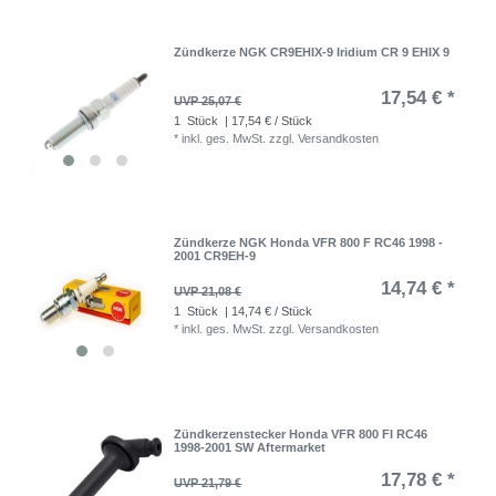
Zündkerze NGK CR9EHIX-9 Iridium CR 9 EHIX 9
17,54 € *
UVP 25,07 €
1
Stück
| 17,54 € / Stück
*
inkl. ges. MwSt.
zzgl.
Versandkosten
Zündkerze NGK Honda VFR 800 F RC46 1998 -
2001 CR9EH-9
14,74 € *
UVP 21,08 €
1
Stück
| 14,74 € / Stück
*
inkl. ges. MwSt.
zzgl.
Versandkosten
Zündkerzenstecker Honda VFR 800 FI RC46
1998-2001 SW Aftermarket
17,78 € *
UVP 21,79 €