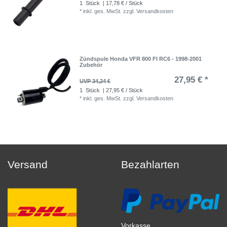
1
Stück
| 17,78 € / Stück
*
inkl. ges. MwSt.
zzgl.
Versandkosten
Zündspule Honda VFR 800 FI RC6 - 1998-2001
Zubehör
27,95 € *
UVP 34,24 €
1
Stück
| 27,95 € / Stück
*
inkl. ges. MwSt.
zzgl.
Versandkosten
Versand
Bezahlarten
Vorkasse