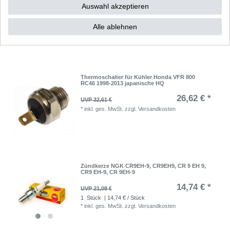
Auswahl akzeptieren
79,00 € *
1
Stück
| 79,00 € / Stück
Alle ablehnen
*
inkl. ges. MwSt.
zzgl.
Versandkosten
Thermoschalter für Kühler Honda VFR 800
RC46 1998-2013 japanische HQ
26,62 € *
UVP 32,61 €
*
inkl. ges. MwSt.
zzgl.
Versandkosten
Zündkerze NGK CR9EH-9, CR9EH9, CR 9 EH 9,
CR9 EH-9, CR 9EH-9
14,74 € *
UVP 21,08 €
1
Stück
| 14,74 € / Stück
*
inkl. ges. MwSt.
zzgl.
Versandkosten