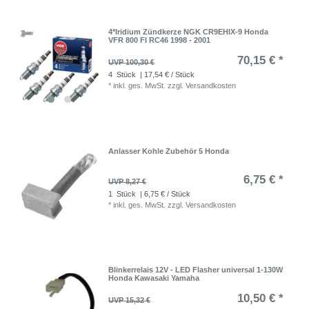
4*Iridium Zündkerze NGK CR9EHIX-9 Honda
VFR 800 FI RC46 1998 - 2001
70,15 € *
UVP 100,30 €
4
Stück
| 17,54 € / Stück
*
inkl. ges. MwSt.
zzgl.
Versandkosten
Anlasser Kohle Zubehör 5 Honda
6,75 € *
UVP 8,27 €
1
Stück
| 6,75 € / Stück
*
inkl. ges. MwSt.
zzgl.
Versandkosten
Blinkerrelais 12V - LED Flasher universal 1-130W
Honda Kawasaki Yamaha
10,50 € *
UVP 15,32 €