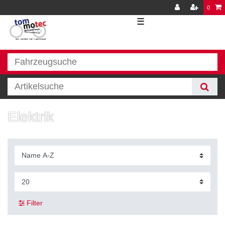
0
☰
Elektrik
Filter