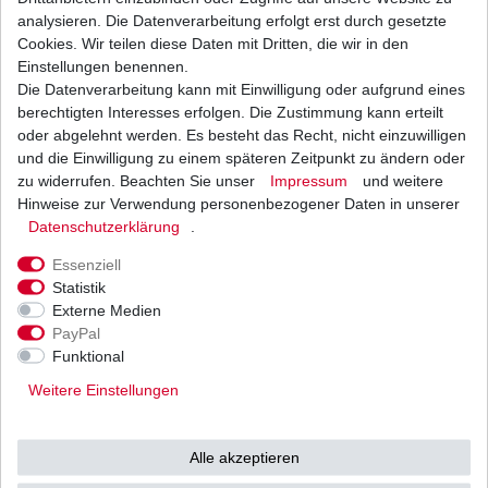
analysieren. Die Datenverarbeitung erfolgt erst durch gesetzte
Cookies. Wir teilen diese Daten mit Dritten, die wir in den
Einstellungen benennen.
Die Datenverarbeitung kann mit Einwilligung oder aufgrund eines
Stator Lichtmaschine Honda VFR 800 F RC46
1998-2001 Abverkauf
berechtigten Interesses erfolgen. Die Zustimmung kann erteilt
79,80 € *
oder abgelehnt werden. Es besteht das Recht, nicht einzuwilligen
UVP 129,00 €
und die Einwilligung zu einem späteren Zeitpunkt zu ändern oder
1
Stück
| 79,80 € / Stück
*
inkl. ges. MwSt.
zzgl.
Versandkosten
zu widerrufen. Beachten Sie unser
Impressum
und weitere
Hinweise zur Verwendung personenbezogener Daten in unserer
Daten­schutz­erklärung
.
Essenziell
Stator Lichtmaschine Honda VFR 800 F RC46
Statistik
1998-2001 von Electrosports
Externe Medien
149,98 € *
UVP 178,00 €
PayPal
1
Stück
| 149,98 € / Stück
Funktional
*
inkl. ges. MwSt.
zzgl.
Versandkosten
Weitere Einstellungen
Alle akzeptieren
Stator Lichtmaschine Honda VFR 800 FI RC46
1998 - 2001