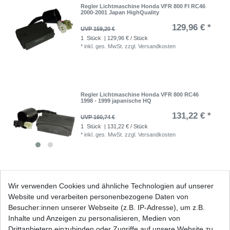
Regler Lichtmaschine Honda VFR 800 FI RC46
2000-2001 Japan HighQuality
129,96 € *
UVP 159,20 €
1
Stück
| 129,96 € / Stück
*
inkl. ges. MwSt.
zzgl.
Versandkosten
Regler Lichtmaschine Honda VFR 800 RC46
1998 - 1999 japanische HQ
131,22 € *
UVP 160,74 €
1
Stück
| 131,22 € / Stück
*
inkl. ges. MwSt.
zzgl.
Versandkosten
Schalter Neutral - Leerlauf Honda M10x1,25
Wir verwenden Cookies und ähnliche Technologien auf unserer
Gewindelänge 15,3mm Steckkontakt
Website und verarbeiten personenbezogene Daten von
10,50 € *
UVP 11,57 €
Besucher:innen unserer Webseite (z.B. IP-Adresse), um z.B.
*
inkl. ges. MwSt.
zzgl.
Versandkosten
Inhalte und Anzeigen zu personalisieren, Medien von
Drittanbietern einzubinden oder Zugriffe auf unsere Website zu