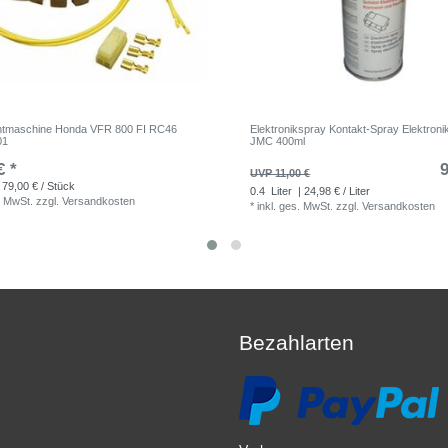
chtmaschine Honda VFR 800 FI RC46
Elektronikspray Kontakt-Spray Elektroni
01
JMC 400ml
€ *
9
UVP 11,00 €
 79,00 € / Stück
0.4
Liter
| 24,98 € / Liter
. MwSt.
zzgl.
Versandkosten
*
inkl. ges. MwSt.
zzgl.
Versandkosten
Bezahlarten