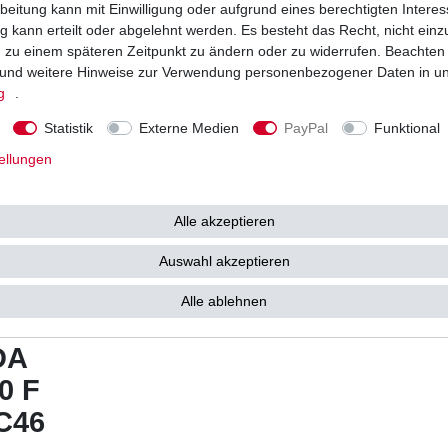
beitung kann mit Einwilligung oder aufgrund eines berechtigten Interes
 kann erteilt oder abgelehnt werden. Es besteht das Recht, nicht einz
w.
ng zu einem späteren Zeitpunkt zu ändern oder zu widerrufen. Beachten
und weitere Hinweise zur Verwendung personenbezogener Daten in u
g
.
ourmax / SUN
)
Statistik
Externe Medien
PayPal
Funktional
ellungen
ischer Qualität
ty
(HQ)
Alle akzeptieren
Auswahl akzeptieren
ild
Alle ablehnen
DA
0 F
C46