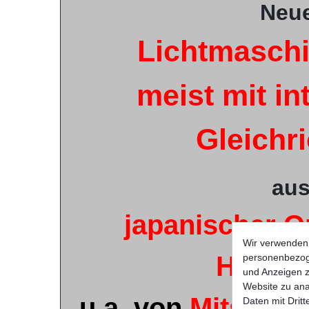
Neu
Lichtmaschi
meist mit in
Gleichr
au
japanischer Or
Wir verwenden 
Herste
personenbezoge
und Anzeigen z
Website zu anal
u.a. von
Mitsubish
Daten mit Dritt