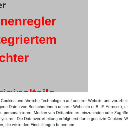
er
nenregler
tegriertem
ichter
s
iginalteile -
Cookies und ähnliche Technologien auf unserer Website und verarbei
llung
ne Daten von Besucher:innen unserer Webseite (z.B. IP-Adresse), um
u personalisieren, Medien von Drittanbietern einzubinden oder Zugriff
ysieren. Die Datenverarbeitung erfolgt erst durch gesetzte Cookies. Wi
i / Shindengen
en, die wir in den Einstellungen benennen.