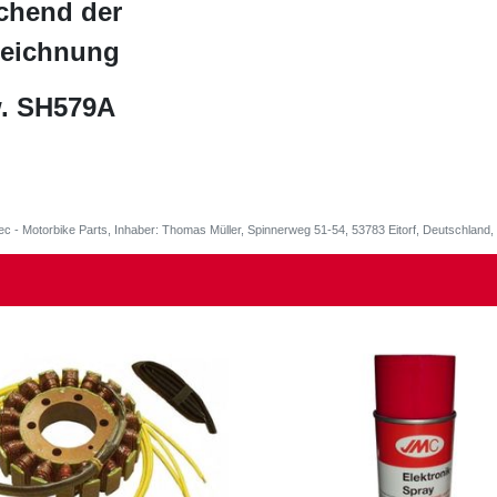
chend der
zeichnung
. SH579A
ec - Motorbike Parts, Inhaber: Thomas Müller, Spinnerweg 51-54, 53783 Eitorf, Deutschlan