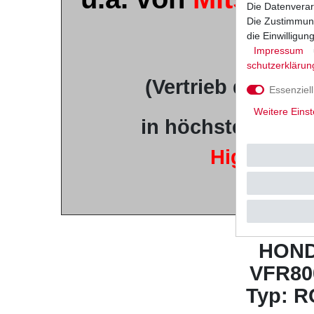
Die Datenverar
Die Zustimmung
u.v.
die Einwilligu
Impressum
schutz­erklärun
(Vertrieb durch
T
Essenziell
Weitere Einst
in höchster japan
High Quali
Musterb
HON
VFR80
Typ: R