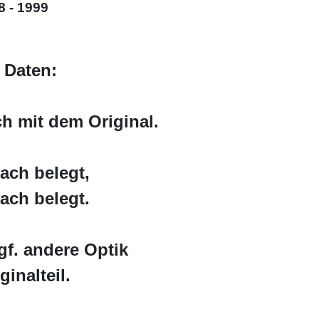
8 - 1999
 Daten:
h mit dem Original.
fach belegt,
fach belegt.
gf. andere Optik
inalteil.