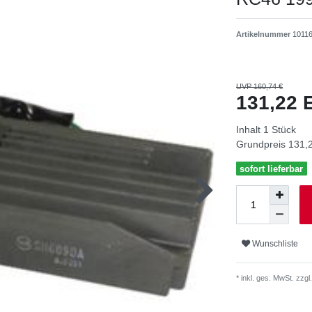
Artikelnummer
1011
UVP 160,74 €
131,22
Inhalt
1
Stück
Grundpreis
131,2
sofort lieferbar
Wunschliste
* inkl. ges. MwSt. zzgl.