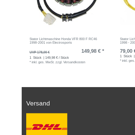
Stator Lichtmaschine Honda VFR 800 F RC46
Stator Li
1998-2001 von Electrosports
1998 - 20
149,98 € *
79,00 
UVP 178,00 €
1
Stück
|
1
Stück
| 149,98 € / Stück
*
inkl. ges
*
inkl. ges. MwSt.
zzgl.
Versandkosten
Versand