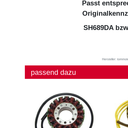
Passt entspre
Originalkenn
SH689DA bzw
Hersteller: tommot
passend dazu