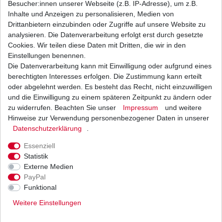
Besucher:innen unserer Webseite (z.B. IP-Adresse), um z.B.
Inhalte und Anzeigen zu personalisieren, Medien von
Bremsbeläge EBC FA 410 TT FA410TT Standard
Drittanbietern einzubinden oder Zugriffe auf unsere Website zu
Bremsklötze
analysieren. Die Datenverarbeitung erfolgt erst durch gesetzte
20,15 € *
Cookies. Wir teilen diese Daten mit Dritten, die wir in den
UVP 29,43 €
1
Satz
| 20,15 € / Satz
Einstellungen benennen.
*
inkl. ges. MwSt.
zzgl.
Versandkosten
Die Datenverarbeitung kann mit Einwilligung oder aufgrund eines
berechtigten Interesses erfolgen. Die Zustimmung kann erteilt
oder abgelehnt werden. Es besteht das Recht, nicht einzuwilligen
und die Einwilligung zu einem späteren Zeitpunkt zu ändern oder
zu widerrufen. Beachten Sie unser
Impressum
und weitere
Bremslichtschalter vorne und Feststellbremse
Honda ATV 002
Hinweise zur Verwendung personenbezogener Daten in unserer
Daten­schutz­erklärung
.
16,52 € *
UVP 20,24 €
1
Stück
| 16,52 € / Stück
Essenziell
*
inkl. ges. MwSt.
zzgl.
Versandkosten
Statistik
Externe Medien
PayPal
Funktional
Weitere Einstellungen
Versand
Bezahlarten