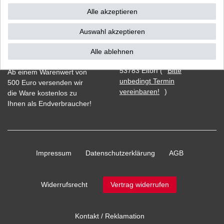
Alle akzeptieren
Auswahl akzeptieren
Vorkasse
Alle ablehnen
Barzahlung bei Abholung in
53783 Eitorf (
Bitte
Ab einem Warenwert von
unbedingt Termin
500 Euro versenden wir
vereinbaren!
)
die Ware kostenlos zu
Ihnen als Endverbraucher!
Impressum
Daten­schutz­erklärung
AGB
Widerrufs­recht
Vertrag widerrufen
Kontakt / Reklamation